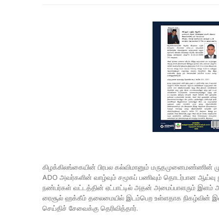
கிழக்கிலங்கையின் பிரபல கல்விமானும் மருதமுனைமண்ணின் முத
ADO அவர்களின் வாழ்வும் சமூகப் பணிவும் தொடர்பான ஆய்வு ந
நண்பர்கள் வட்டத்தின் ஏட்பாட்டில் அதன் அமைப்பாளரும் இளம
ரைசூல் ஹக்கீம் தலைமையில் இடம்பெற உள்ளதாக நிகழ்வின் இணை
செய்திச் சேவைக்கு தெரிவித்தார்.