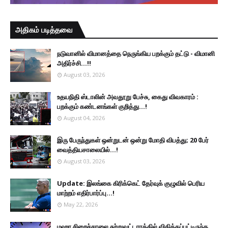
அதிகம் படித்தவை
நடுவானில் விமானத்தை நெருங்கிய பறக்கும் தட்டு - விமானி
அதிர்ச்சி...!!
August 03, 2026
உதயநிதி ஸ்டாலின் அவதூறு பேச்சு, கைது விவகாரம் :
பறக்கும் கண்டனங்கள் குறித்து...!
August 04, 2026
இரு ப‍ேருந்துகள் ஒன்றுடன் ஒன்று மோதி விபத்து; 20 பேர்
வைத்தியசாலையில்...!
August 03, 2026
Update: இலங்கை கிரிக்கெட் தேர்வுக் குழுவில் பெரிய
மாற்றம் எதிர்பார்ப்பு...!
May 22, 2026
மஹர சிறைச்சாலை சுற்றுவட்டாரத்தில் விதிக்கப்பட்டிருந்த