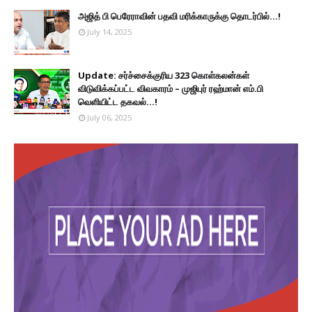
அஜித் பி பெரேராவின் பதவி மரிக்காருக்கு தொடர்பில்...!
July 14, 2025
Update: சர்ச்சைக்குரிய 323 கொள்கலன்கள்
விடுவிக்கப்பட்ட விவகாரம் – முஜிபுர் ரஹ்மான் எம்.பி
வெளியிட்ட தகவல்...!
July 06, 2025