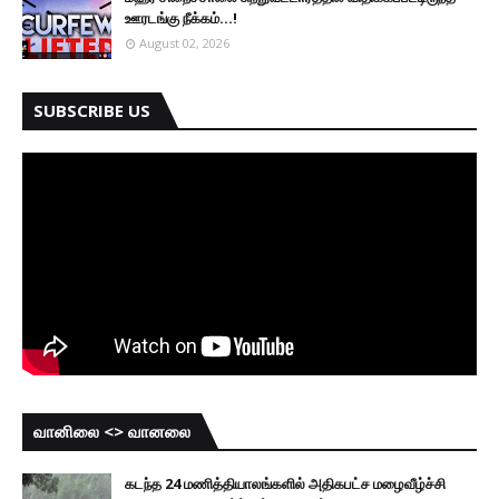
ஊரடங்கு நீக்கம்...!
August 02, 2026
SUBSCRIBE US
வானிலை <> வானலை
கடந்த 24 மணித்தியாலங்களில் அதிகபட்ச மழைவீழ்ச்சி