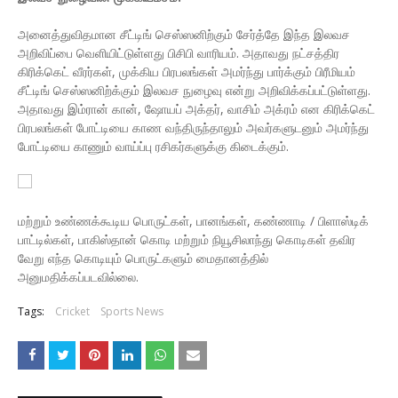
அனைத்துவிதமான சீட்டிங் செஸ்ஸனிற்கும் சேர்த்தே இந்த இலவச
அறிவிப்பை வெளியிட்டுள்ளது பிசிபி வாரியம். அதாவது நட்சத்திர
கிரிக்கெட் வீரர்கள், முக்கிய பிரபலங்கள் அமர்ந்து பார்க்கும் பிரீமியம்
சீட்டிங் செஸ்ஸனிற்க்கும் இலவச நுழைவு என்று அறிவிக்கப்பட்டுள்ளது.
அதாவது இம்ரான் கான், ஷோயப் அக்தர், வாசிம் அக்ரம் என கிரிக்கெட்
பிரபலங்கள் போட்டியை காண வந்திருந்தாலும் அவர்களுடனும் அமர்ந்து
போட்டியை காணும் வாய்ப்பு ரசிகர்களுக்கு கிடைக்கும்.
மற்றும் உண்ணக்கூடிய பொருட்கள், பானங்கள், கண்ணாடி / பிளாஸ்டிக்
பாட்டில்கள், பாகிஸ்தான் கொடி மற்றும் நியூசிலாந்து கொடிகள் தவிர
வேறு எந்த கொடியும் பொருட்களும் மைதானத்தில்
அனுமதிக்கப்படவில்லை.
Tags:
Cricket
Sports News