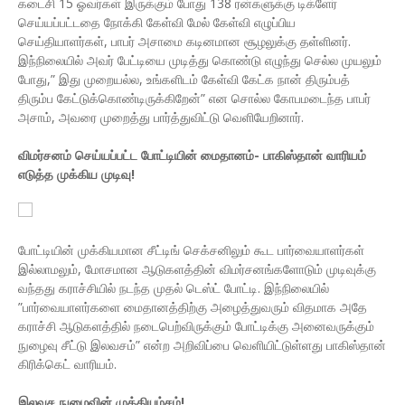
கடைசி 15 ஓவர்கள் இருக்கும் போது 138 ரன்களுக்கு டிக்ளேர்
செய்யப்பட்டதை நோக்கி கேள்வி மேல் கேள்வி எழுப்பிய
செய்தியாளர்கள், பாபர் அசாமை கடினமான சூழலுக்கு தள்ளினர்.
இந்நிலையில் அவர் பேட்டியை முடித்து கொண்டு எழுந்து செல்ல முயலும்
போது,” இது முறையல்ல, உங்களிடம் கேள்வி கேட்க நான் திரும்பத்
திரும்ப கேட்டுக்கொண்டிருக்கிறேன்” என சொல்ல கோபமடைந்த பாபர்
அசாம், அவரை முறைத்து பார்த்துவிட்டு வெளியேறினார்.
விமர்சனம் செய்யப்பட்ட போட்டியின் மைதானம்- பாகிஸ்தான் வாரியம்
எடுத்த முக்கிய முடிவு!
போட்டியின் முக்கியமான சீட்டிங் செக்சனிலும் கூட பார்வையாளர்கள்
இல்லாமலும், மோசமான ஆடுகளத்தின் விமர்சனங்களோடும் முடிவுக்கு
வந்தது கராச்சியில் நடந்த முதல் டெஸ்ட் போட்டி. இந்நிலையில்
”பார்வையாளர்களை மைதானத்திற்கு அழைத்துவரும் விதமாக அதே
கராச்சி ஆடுகளத்தில் நடைபெற்விருக்கும் போட்டிக்கு அனைவருக்கும்
நுழைவு சீட்டு இலவசம்” என்ற அறிவிப்பை வெளியிட்டுள்ளது பாகிஸ்தான்
கிரிக்கெட் வாரியம்.
இலவச நுழைவின் முக்கியம்சம்!