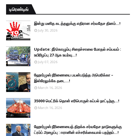
டிரெண்டிங்
இன்று மனித கடத்தலுக்கு எதிரான சர்வதேச தினம்...!
July 30, 2026
Update: நீர்கொழும்பு சிறைச்சாலை மோதல் சம்பவம் :
உயிரிழப்பு 27 ஆக உயர்வு...!
July 07, 2026
ஹோர்முஸ் நீரிணையை பயன்படுத்த அமெரிக்கா –
இஸ்ரேலுக்கே தடை...!
March 16, 2026
35000 மெட்ரிக் தொன் எரிபொருள் கப்பல் நாட்டிற்கு...!
March 16, 2026
ஹோர்முஸ் நீரிணையைத் திறக்க சர்வதேச நாடுகளுக்கு
ட்ரம்ப் அழைப்பு : ஈரானின் எச்சரிக்கையால் பதற்றம்...!