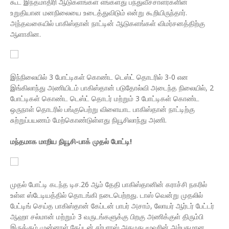
கூட இந்தமாதிரி ஆடுகளங்கள் எங்களது பந்துவீச்சாளர்களின்
உறுதியான மனநிலையை உடைத்துவிடும் என்று கூறியிருந்தார்.
அந்தவகையில் பாகிஸ்தான் நாட்டின் ஆடுகளங்கள் விமர்சனத்திற்கு
ஆளாகின.
இந்நிலையில் 3 போட்டிகள் கொண்ட டெஸ்ட் தொடரில் 3-0 என
இங்கிலாந்து அணியிடம் பாகிஸ்தான் படுதோல்வி அடைந்த நிலையில், 2
போட்டிகள் கொண்ட டெஸ்ட் தொடர் மற்றும் 3 போட்டிகள் கொண்ட
ஒருநாள் தொடரில் பங்குபெற்று விளையாட பாகிஸ்தான் நாட்டிற்கு
சுற்றுப்பயணம் மேற்கொண்டுள்ளது நியூசிலாந்து அணி.
மந்தமாக மாறிய நியூசி-பாக் முதல் போட்டி!
முதல் போட்டி கடந்த டிச.26 ஆம் தேதி பாகிஸ்தானின் கராச்சி நகரில்
உள்ள ஸ்டேடியத்தில் தொடங்கி நடைபெற்றது. டாஸ் வென்று முதலில்
பேட்டிங் செய்த பாகிஸ்தான் கேப்டன் பாபர் அசாம், லோயர் ஆர்டர் பேட்டர்
ஆஹா சல்மான் மற்றும் 3 வருடங்களுக்கு பிறகு அணிக்குள் திரும்பி
இருக்கும் முன்னாள் கேப்டன் சர்பராஸ் அகமது மூவரின் அற்புதமான