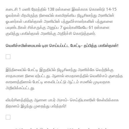
கடைசி 1 மணி நேரத்தில் 138 ரன்களை இலக்காக கொண்டு 14-15
ஓவர்கள் மீதமிருந்த நிலையில் களமிறங்கிய நியூசிலாந்து அணியின்
ஓபனர்கள் பாகிஸ்தான் அணியின் பந்துவீச்சாளர்களின் பந்துகளை
பவுண்டரிகள் சிக்சருக்கு அனுப்ப 7 ஓவர்களிலேயே 61 ரன்களை
குவித்து பாகிஸ்தான் அணிக்கு அதிர்ச்சி கொடுத்தனர்.
வெளிச்சமின்மையால் டிரா செய்யப்பட்ட போட்டி- தப்பித்த பாகிஸ்தான்!
இந்நிலையில் போட்டி இறுதியில் நியூசிலாந்து அணிக்கே வெற்றிக்கு
சாதகமான நிலை ஏற்பட்டது. ஆனால் மைதானத்தில் வெளிச்சம் குறைந்த
காரணத்தினால் போட்டி கைவிடப்பட்டு ஆட்டம் சமனில் முடிவதாக
அறிவிக்கப்பட்டது.
விமர்சினத்திற்கு ஆளான பாபர் அசாம்- செய்தியாளரின் கேள்விக்காக
நிதானம் இழந்து முறைத்து பார்த்தார்!