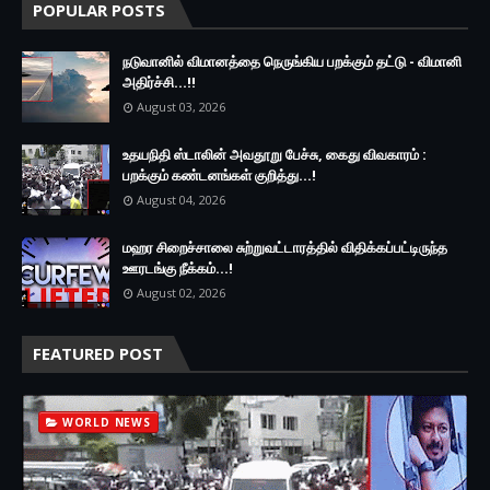
POPULAR POSTS
நடுவானில் விமானத்தை நெருங்கிய பறக்கும் தட்டு - விமானி
அதிர்ச்சி...!!
August 03, 2026
உதயநிதி ஸ்டாலின் அவதூறு பேச்சு, கைது விவகாரம் :
பறக்கும் கண்டனங்கள் குறித்து...!
August 04, 2026
மஹர சிறைச்சாலை சுற்றுவட்டாரத்தில் விதிக்கப்பட்டிருந்த
ஊரடங்கு நீக்கம்...!
August 02, 2026
FEATURED POST
WORLD NEWS