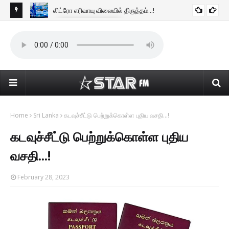
லிட்ரோ எரிவாயு விலையில் திருத்தம்...!
BUSINESS NEWS
டன்
கொழ
கொண
Home
Sri Lanka
கடவுச்சீட்டு பெற்றுக்கொள்ள புதிய வசதி...!
கடவுச்சீட்டு பெற்றுக்கொள்ள புதிய
வசதி...!
February 28, 2023