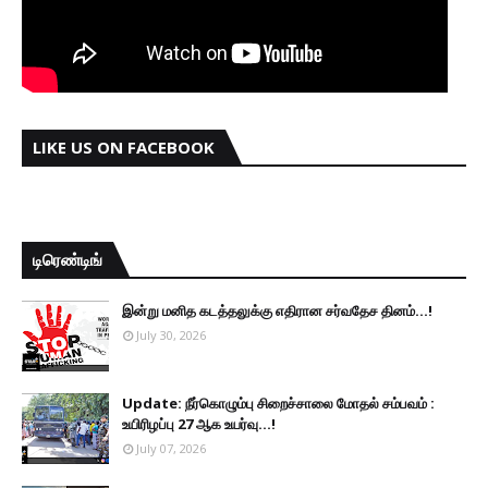
LIKE US ON FACEBOOK
டிரெண்டிங்
இன்று மனித கடத்தலுக்கு எதிரான சர்வதேச தினம்...!
July 30, 2026
Update: நீர்கொழும்பு சிறைச்சாலை மோதல் சம்பவம் :
உயிரிழப்பு 27 ஆக உயர்வு...!
July 07, 2026