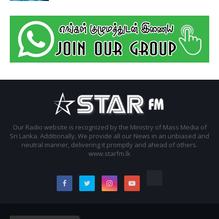
Our Radio website is recognized by the Ministry of Mass Media of
Sri Lanka. Additionally, We provide all our News in an unbiased and
neutral manner, delivering it promptly and ahead of others.
www.starfm.lk