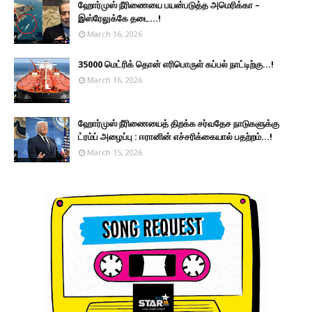
ஹோர்முஸ் நீரிணையை பயன்படுத்த அமெரிக்கா –
இஸ்ரேலுக்கே தடை...!
March 16, 2026
35000 மெட்ரிக் தொன் எரிபொருள் கப்பல் நாட்டிற்கு...!
March 16, 2026
ஹோர்முஸ் நீரிணையைத் திறக்க சர்வதேச நாடுகளுக்கு
ட்ரம்ப் அழைப்பு : ஈரானின் எச்சரிக்கையால் பதற்றம்...!
March 15, 2026