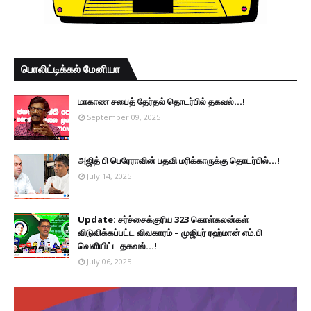
பொலிட்டிக்கல் மேனியா
மாகாண சபைத் தேர்தல் தொடர்பில் தகவல்...!
September 09, 2025
அஜித் பி பெரேராவின் பதவி மரிக்காருக்கு தொடர்பில்...!
July 14, 2025
Update: சர்ச்சைக்குரிய 323 கொள்கலன்கள்
விடுவிக்கப்பட்ட விவகாரம் – முஜிபுர் ரஹ்மான் எம்.பி
வெளியிட்ட தகவல்...!
July 06, 2025