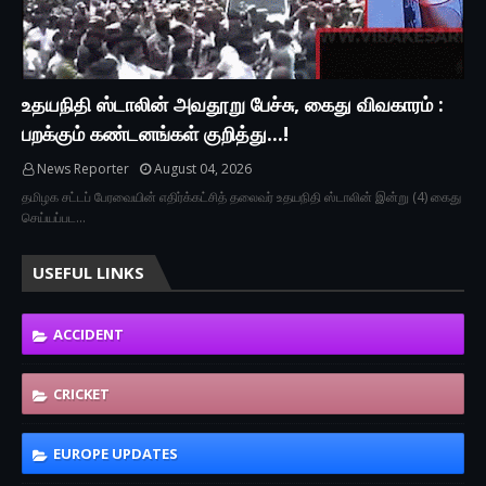
உதயநிதி ஸ்டாலின் அவதூறு பேச்சு, கைது விவகாரம் :
பறக்கும் கண்டனங்கள் குறித்து...!
News Reporter
August 04, 2026
தமிழக சட்டப் பேரவையின் எதிர்க்கட்சித் தலைவர் உதயநிதி ஸ்டாலின் இன்று (4) கைது
செய்யப்பட…
USEFUL LINKS
ACCIDENT
CRICKET
EUROPE UPDATES