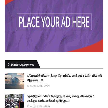
அதிகம் படித்தவை
நடுவானில் விமானத்தை நெருங்கிய பறக்கும் தட்டு - விமானி
அதிர்ச்சி...!!
August 03, 2026
உதயநிதி ஸ்டாலின் அவதூறு பேச்சு, கைது விவகாரம் :
பறக்கும் கண்டனங்கள் குறித்து...!
August 04, 2026