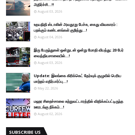
அதிர்ச்சி...!!
August 03, 2026
உதயநிதி ஸ்டாலின் அவதூறு பேச்சு, கைது விவகாரம் :
பறக்கும் கண்டனங்கள் குறித்து...!
August 04, 2026
இரு ப‍ேருந்துகள் ஒன்றுடன் ஒன்று மோதி விபத்து; 20 பேர்
வைத்தியசாலையில்...!
August 03, 2026
Update: இலங்கை கிரிக்கெட் தேர்வுக் குழுவில் பெரிய
மாற்றம் எதிர்பார்ப்பு...!
May 22, 2026
மஹர சிறைச்சாலை சுற்றுவட்டாரத்தில் விதிக்கப்பட்டிருந்த
ஊரடங்கு நீக்கம்...!
August 02, 2026
SUBSCRIBE US