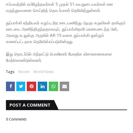
சம்பவத்தில் உயிரிழந்தவர்கள் 5 முதல் 51 வயதுடையவர்கள் என
மருத்துவமனை செய்தித் தொடர்பாளர் தெரிவித்துள்ளார்.
துப்பாக்கி ஏந்தியவர் கறுப்பு நிற உடையணிந்து ஆயுத கருவிகள் தாங்கும்
உடையை அணிந்திருந்ததாகவும், துப்பாக்கிதாரி மரணமடைந்த பின்,
அவரது உடலுக்கு அருகில் AR-15 வகை துப்பாக்கி ஒன்றும்
காணப்பட்டதாக தெரிவிக்கப்படுகின்றது.
இது தொடர்பில் அந்நாட்டு பொலிஸார் மேலதிக விசாரணைகளை
மேற்கொண்டுள்ளனர்.
Tags:
Recent
World News
POST A COMMENT
0 Comments