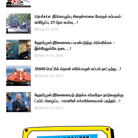
Update: நீர்கொழும்பு சிறைச்சாலை மோதல் சம்பவம் :
உயிரிழப்பு 27 ஆக உயர்வு...!
July 07, 2026
ஹோர்முஸ் நீரிணையை பயன்படுத்த அமெரிக்கா –
இஸ்ரேலுக்கே தடை...!
March 16, 2026
35000 மெட்ரிக் தொன் எரிபொருள் கப்பல் நாட்டிற்கு...!
March 16, 2026
ஹோர்முஸ் நீரிணையைத் திறக்க சர்வதேச நாடுகளுக்கு
ட்ரம்ப் அழைப்பு : ஈரானின் எச்சரிக்கையால் பதற்றம்...!
March 15, 2026