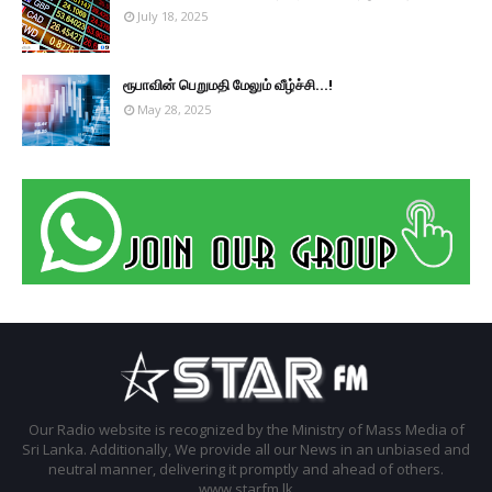
July 18, 2025
ரூபாவின் பெறுமதி மேலும் வீழ்ச்சி...!
May 28, 2025
Our Radio website is recognized by the Ministry of Mass Media of
Sri Lanka. Additionally, We provide all our News in an unbiased and
neutral manner, delivering it promptly and ahead of others.
www.starfm.lk