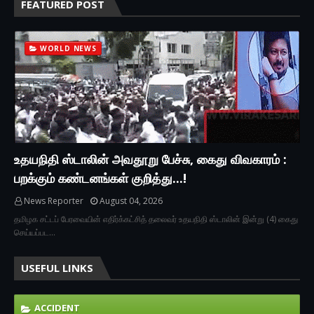
FEATURED POST
WORLD NEWS
உதயநிதி ஸ்டாலின் அவதூறு பேச்சு, கைது விவகாரம் :
பறக்கும் கண்டனங்கள் குறித்து...!
News Reporter
August 04, 2026
தமிழக சட்டப் பேரவையின் எதிர்க்கட்சித் தலைவர் உதயநிதி ஸ்டாலின் இன்று (4) கைது
செய்யப்பட…
USEFUL LINKS
ACCIDENT