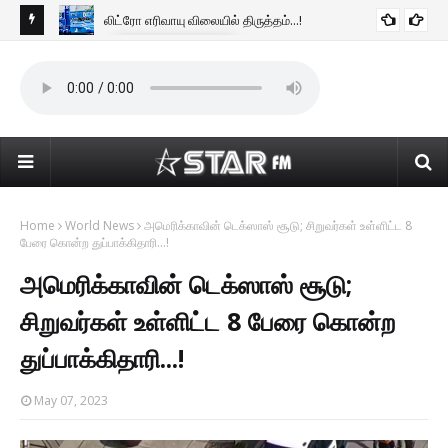
லிட்ரோ எரிவாயு விலையில் திருத்தம்...!
BUSINESS NEWS
டன்
கொழ
கொண
Home
World News
அமெரிக்காவின் டெக்‌ஸாஸ் சூடு; சிறுவர்கள் உள்ளிட்ட 8
பேரை கொன்ற துப்பாக்கிதாரி...!
அமெரிக்காவின் டெக்‌ஸாஸ் சூடு;
சிறுவர்கள் உள்ளிட்ட 8 பேரை கொன்ற
துப்பாக்கிதாரி...!
May 07, 2023