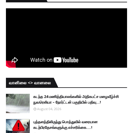
வானிலை <> வானலை
கடந்த 24 மணித்தியாலங்களில் அதிகபட்ச மழைவீழ்ச்சி
நுவரெலியா – நோர்ட்டன் பகுதியில் பதிவு...!
August 04, 2026
புத்தளத்திலிருந்து பொத்துவில் வரையான
கடற்பிரதேசங்களுக்கு எச்சரிக்கை....!