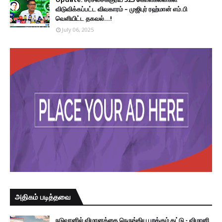
விடுவிக்கப்பட்ட விவகாரம் – முஜிபுர் ரஹ்மான் எம்.பி
வெளியிட்ட தகவல்...!
July 06, 2025
அதிகம் படித்தவை
நடுவானில் விமானத்தை நெருங்கிய பறக்கும் தட்டு - விமானி