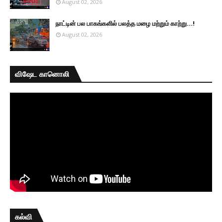
August 02, 2026
நாட்டின் பல பாகங்களில் பலத்த மழை மற்றும் காற்று...!
August 02, 2026
விஷேட கானொலி
கல்வி