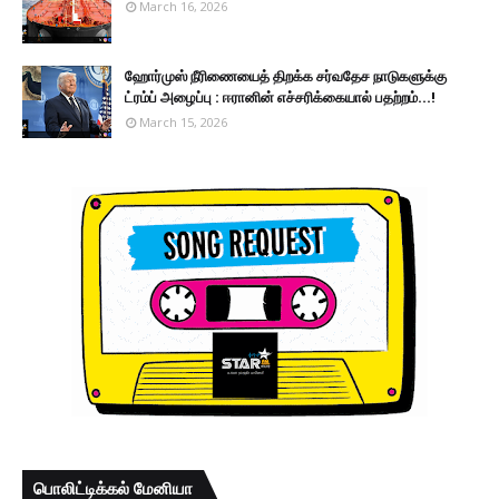
March 16, 2026
ஹோர்முஸ் நீரிணையைத் திறக்க சர்வதேச நாடுகளுக்கு
ட்ரம்ப் அழைப்பு : ஈரானின் எச்சரிக்கையால் பதற்றம்...!
March 15, 2026
பொலிட்டிக்கல் மேனியா