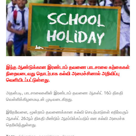
இந்த ஆண்டுக்கான இரண்டாம் தவணை பாடசாலை கற்கைகள்
நிறைவடைவது தொடர்பாக கல்வி அமைச்சினால் அறிவிப்பு
வெளியிடப்பட்டுள்ளது.
அதன்படி, பாடசாலைகளின் இரண்டாம் தவணை ஆகஸ்ட் 16ம் திகதி
வெள்ளிக்கிழமையுடன் முடிவடைகிறது.
இதேவேளை, மூன்றாம் தவணைக்கான கல்வி செயற்பாடுகள் எதிர்வரும்
ஆகஸ்ட் 26ஆம் திகதி மீண்டும் ஆரம்பிக்கப்படும் என கல்வி அமைச்சு
தெரிவித்துள்ளது.