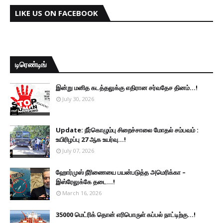
LIKE US ON FACEBOOK
டிரெண்டிங்
இன்று மனித கடத்தலுக்கு எதிரான சர்வதேச தினம்...!
July 30, 2026
Update: நீர்கொழும்பு சிறைச்சாலை மோதல் சம்பவம் :
உயிரிழப்பு 27 ஆக உயர்வு...!
July 07, 2026
ஹோர்முஸ் நீரிணையை பயன்படுத்த அமெரிக்கா –
இஸ்ரேலுக்கே தடை...!
March 16, 2026
35000 மெட்ரிக் தொன் எரிபொருள் கப்பல் நாட்டிற்கு...!