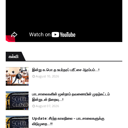
கல்வி
இன்று க.பொ.த உயர்தரப் பரீட்சை ஆரம்பம்...!
August 10, 2026
பாடசாலைகளின் மூன்றாம் தவணையின் முதற்கட்டம்
இன்றுடன் நிறைவு...!
August 07, 2026
Update: சீரற்ற காலநிலை – பாடசாலைகளுக்கு
விடுமுறை...!!