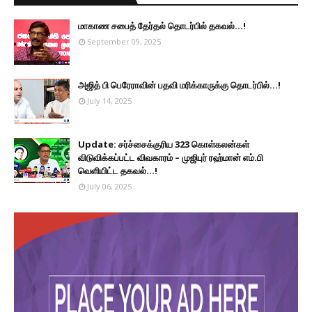
மாகாண சபைத் தேர்தல் தொடர்பில் தகவல்...!
September 09, 2025
அஜித் பி பெரேராவின் பதவி மரிக்காருக்கு தொடர்பில்...!
July 14, 2025
Update: சர்ச்சைக்குரிய 323 கொள்கலன்கள்
விடுவிக்கப்பட்ட விவகாரம் – முஜிபுர் ரஹ்மான் எம்.பி
வெளியிட்ட தகவல்...!
July 06, 2025