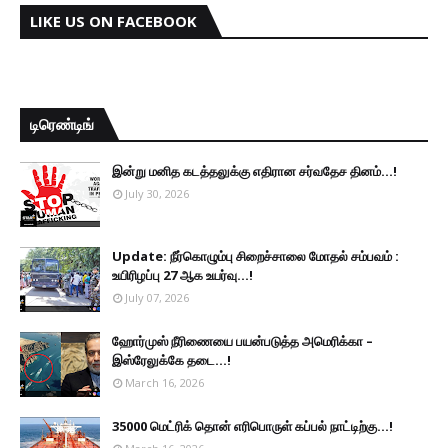
LIKE US ON FACEBOOK
டிரெண்டிங்
இன்று மனித கடத்தலுக்கு எதிரான சர்வதேச தினம்...!
July 30, 2026
Update: நீர்கொழும்பு சிறைச்சாலை மோதல் சம்பவம் :
உயிரிழப்பு 27 ஆக உயர்வு...!
July 07, 2026
ஹோர்முஸ் நீரிணையை பயன்படுத்த அமெரிக்கா –
இஸ்ரேலுக்கே தடை...!
March 16, 2026
35000 மெட்ரிக் தொன் எரிபொருள் கப்பல் நாட்டிற்கு...!