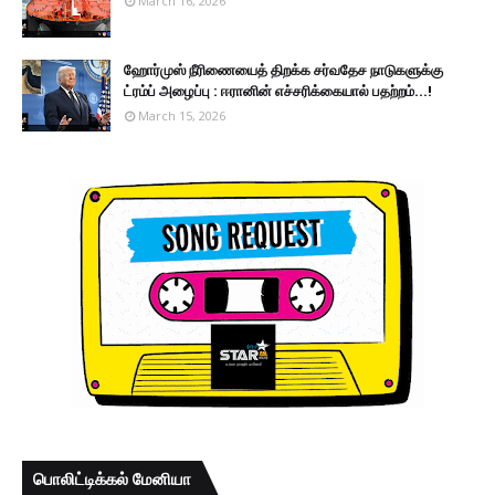
March 16, 2026
ஹோர்முஸ் நீரிணையைத் திறக்க சர்வதேச நாடுகளுக்கு
ட்ரம்ப் அழைப்பு : ஈரானின் எச்சரிக்கையால் பதற்றம்...!
March 15, 2026
பொலிட்டிக்கல் மேனியா