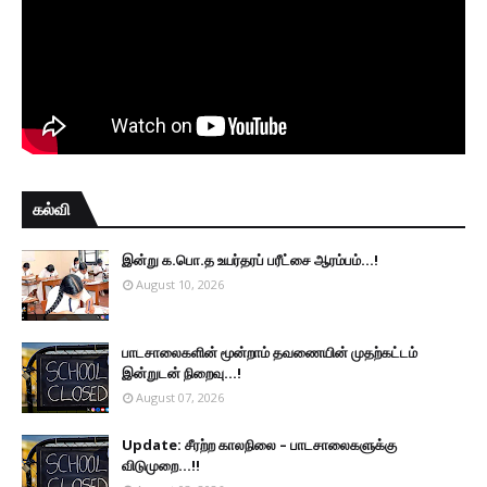
கல்வி
இன்று க.பொ.த உயர்தரப் பரீட்சை ஆரம்பம்...!
August 10, 2026
பாடசாலைகளின் மூன்றாம் தவணையின் முதற்கட்டம்
இன்றுடன் நிறைவு...!
August 07, 2026
Update: சீரற்ற காலநிலை – பாடசாலைகளுக்கு
விடுமுறை...!!