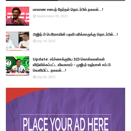
மாகாண சபைத் தேர்தல் தொடர்பில் தகவல்...!
September 09, 2025
அஜித் பி பெரேராவின் பதவி மரிக்காருக்கு தொடர்பில்...!
July 14, 2025
Update: சர்ச்சைக்குரிய 323 கொள்கலன்கள்
விடுவிக்கப்பட்ட விவகாரம் – முஜிபுர் ரஹ்மான் எம்.பி
வெளியிட்ட தகவல்...!
July 06, 2025