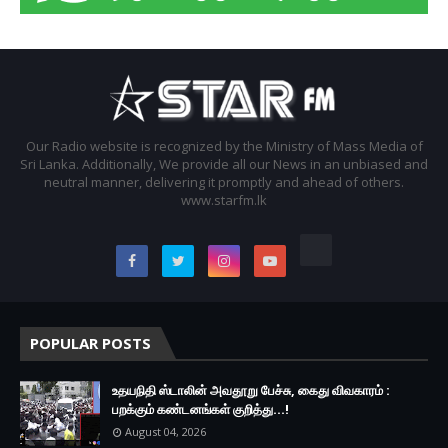
Our Radio website is recognized by the Ministry of Mass Media of
Sri Lanka. Additionally, We provide all our News in an unbiased and
neutral manner, delivering it promptly and ahead of others.
www.starfm.lk
POPULAR POSTS
உதயநிதி ஸ்டாலின் அவதூறு பேச்சு, கைது விவகாரம் :
பறக்கும் கண்டனங்கள் குறித்து...!
August 04, 2026