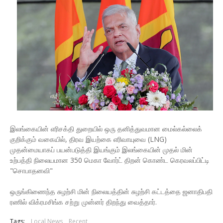
இலங்கையின் எரிசக்தி துறையில் ஒரு தனித்துவமான மைல்கல்லைக்
குறிக்கும் வகையில், திரவ இயற்கை எரிவாயுவை (LNG)
முதன்மையாகப் பயன்படுத்தி இயங்கும் இலங்கையின் முதல் மின்
உற்பத்தி நிலையமான 350 மெகா வோர்ட் திறன் கொண்ட கெரவலப்பிட்டி
"சொபாதனவி"
ஒருங்கிணைந்த சுழற்சி மின் நிலையத்தின் சுழற்சி கட்டத்தை ஜனாதிபதி
ரணில் விக்ரமசிங்க சற்று முன்னர் திறந்து வைத்தார்.
Tags:
Local News
Recent