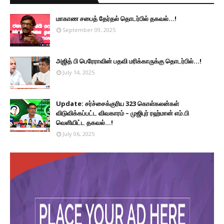
மாகாண சபைத் தேர்தல் தொடர்பில் தகவல்...!
September 09, 2025
அஜித் பி பெரேராவின் பதவி மரிக்காருக்கு தொடர்பில்...!
July 14, 2025
Update: சர்ச்சைக்குரிய 323 கொள்கலன்கள்
விடுவிக்கப்பட்ட விவகாரம் – முஜிபுர் ரஹ்மான் எம்.பி
வெளியிட்ட தகவல்...!
July 06, 2025