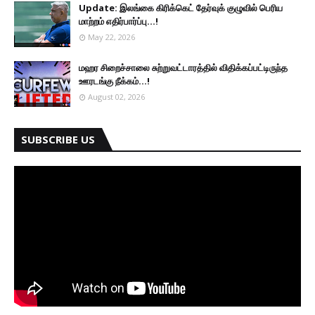
Update: இலங்கை கிரிக்கெட் தேர்வுக் குழுவில் பெரிய
மாற்றம் எதிர்பார்ப்பு...!
May 22, 2026
மஹர சிறைச்சாலை சுற்றுவட்டாரத்தில் விதிக்கப்பட்டிருந்த
ஊரடங்கு நீக்கம்...!
August 02, 2026
SUBSCRIBE US