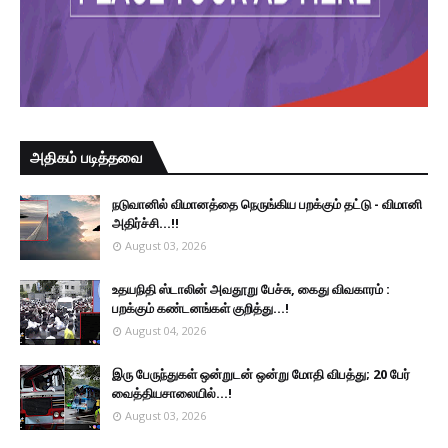
அதிகம் படித்தவை
நடுவானில் விமானத்தை நெருங்கிய பறக்கும் தட்டு - விமானி
அதிர்ச்சி...!!
August 03, 2026
உதயநிதி ஸ்டாலின் அவதூறு பேச்சு, கைது விவகாரம் :
பறக்கும் கண்டனங்கள் குறித்து...!
August 04, 2026
இரு ப‍ேருந்துகள் ஒன்றுடன் ஒன்று மோதி விபத்து; 20 பேர்
வைத்தியசாலையில்...!
August 03, 2026