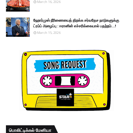
March 16, 2026
ஹோர்முஸ் நீரிணையைத் திறக்க சர்வதேச நாடுகளுக்கு
ட்ரம்ப் அழைப்பு : ஈரானின் எச்சரிக்கையால் பதற்றம்...!
March 15, 2026
பொலிட்டிக்கல் மேனியா