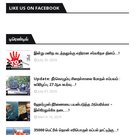
LIKE US ON FACEBOOK
டிரெண்டிங்
இன்று மனித கடத்தலுக்கு எதிரான சர்வதேச தினம்...!
July 30, 2026
Update: நீர்கொழும்பு சிறைச்சாலை மோதல் சம்பவம் :
உயிரிழப்பு 27 ஆக உயர்வு...!
July 07, 2026
ஹோர்முஸ் நீரிணையை பயன்படுத்த அமெரிக்கா –
இஸ்ரேலுக்கே தடை...!
March 16, 2026
35000 மெட்ரிக் தொன் எரிபொருள் கப்பல் நாட்டிற்கு...!