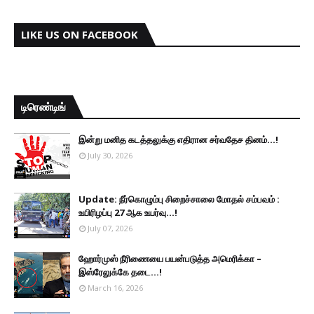
LIKE US ON FACEBOOK
டிரெண்டிங்
இன்று மனித கடத்தலுக்கு எதிரான சர்வதேச தினம்...!
July 30, 2026
Update: நீர்கொழும்பு சிறைச்சாலை மோதல் சம்பவம் :
உயிரிழப்பு 27 ஆக உயர்வு...!
July 07, 2026
ஹோர்முஸ் நீரிணையை பயன்படுத்த அமெரிக்கா –
இஸ்ரேலுக்கே தடை...!
March 16, 2026