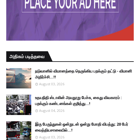
அதிகம் படித்தவை
நடுவானில் விமானத்தை நெருங்கிய பறக்கும் தட்டு - விமானி
அதிர்ச்சி...!!
August 03, 2026
உதயநிதி ஸ்டாலின் அவதூறு பேச்சு, கைது விவகாரம் :
பறக்கும் கண்டனங்கள் குறித்து...!
August 04, 2026
இரு ப‍ேருந்துகள் ஒன்றுடன் ஒன்று மோதி விபத்து; 20 பேர்
வைத்தியசாலையில்...!
August 03, 2026