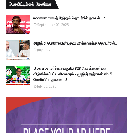
பொலிட்டிக்கல் மேனியா
மாகாண சபைத் தேர்தல் தொடர்பில் தகவல்...!
September 09, 2025
அஜித் பி பெரேராவின் பதவி மரிக்காருக்கு தொடர்பில்...!
July 14, 2025
Update: சர்ச்சைக்குரிய 323 கொள்கலன்கள்
விடுவிக்கப்பட்ட விவகாரம் – முஜிபுர் ரஹ்மான் எம்.பி
வெளியிட்ட தகவல்...!
July 06, 2025