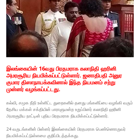
இலங்கையின் 16வது பிரதமராக கலாநிதி ஹரினி
அமரசூரிய நியமிக்கப்பட்டுள்ளார். ஜனாதிபதி அனுர
குமார திஸாநாயக்கவினால் இந்த நியமனம் சற்று
முன்னர் வழங்கப்பட்டது.
கல்வி, சமூக நீதி உள்ளிட்ட துறைகளில் தனது பங்களிப்பை வழங்கி வரும்
தேசிய மக்கள் சக்தியின் பாராளுமன்ற உறுப்பினர் கலாநிதி ஹரினி
அமரசூரிய நாட்டின் புதிய பிரதமராக நியமிக்கப்பட்டுள்ளார்.
24 வருடங்களின் பின்னர் இலங்கையின் பிரதமராக பெண்ணொருவர்
நியமிக்கப்பட்டுள்ளமை குறிப்பிடத்தக்கது.