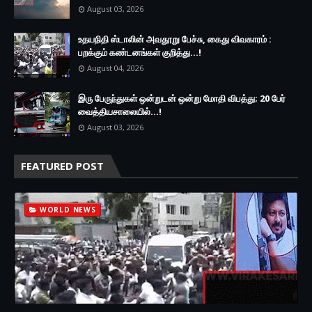
August 03, 2026
உதயநிதி ஸ்டாலின் அவதூறு பேச்சு, கைது விவகாரம் :
பறக்கும் கண்டனங்கள் குறித்து...!
August 04, 2026
இரு ப‍ேருந்துகள் ஒன்றுடன் ஒன்று மோதி விபத்து; 20 பேர்
வைத்தியசாலையில்...!
August 03, 2026
FEATURED POST
WORLD NEWS