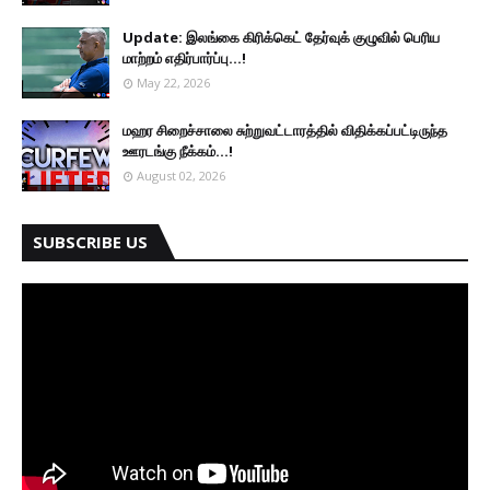
Update: இலங்கை கிரிக்கெட் தேர்வுக் குழுவில் பெரிய
மாற்றம் எதிர்பார்ப்பு...!
May 22, 2026
மஹர சிறைச்சாலை சுற்றுவட்டாரத்தில் விதிக்கப்பட்டிருந்த
ஊரடங்கு நீக்கம்...!
August 02, 2026
SUBSCRIBE US