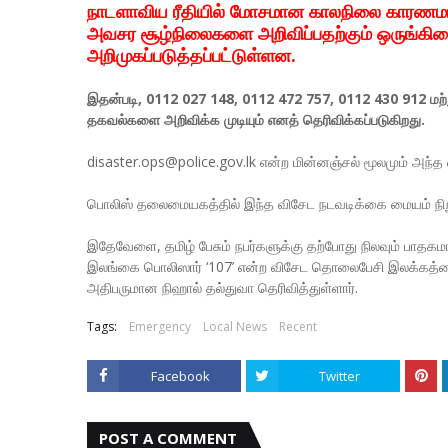
நாடளாவிய ரீதியில் மோசமான காலநிலை காரணமா
அவசர சூழ்நிலைகளை அறிவிப்பதற்கும் ஒருங்கி
அறிமுகப்படுத்தப்பட்டுள்ளன.
இதன்படி, 0112 027 148, 0112 472 757, 0112 430 912 
தகவல்களை அறிவிக்க முடியும் எனத் தெரிவிக்கப்படுகிறது.
disaster.ops@police.gov.lk என்ற மின்னஞ்சல் மூலமும் அந்
பொலிஸ் தலைமையகத்தில் இந்த விசேட நடவடிக்கை மையம் நிறுவ
இதேவேளை, தமிழ் பேசும் நபர்களுக்கு தற்போது நிலவும் பாத
இலங்கை பொலிஸார் ‘107’ என்ற விசேட தொலைபேசி இலக்கத்தை 
அதிபருமான நிஹால் தல்துவா தெரிவித்துள்ளார்.
Tags:
Emergency
Local News
Recent
Facebook
Twitter
POST A COMMENT