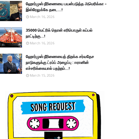
ஹோர்முஸ் நீரிணையை பயன்படுத்த அமெரிக்கா –
இஸ்ரேலுக்கே தடை...!
March 16, 2026
35000 மெட்ரிக் தொன் எரிபொருள் கப்பல்
நாட்டிற்கு...!
March 16, 2026
ஹோர்முஸ் நீரிணையைத் திறக்க சர்வதேச
நாடுகளுக்கு ட்ரம்ப் அழைப்பு : ஈரானின்
எச்சரிக்கையால் பதற்றம்...!
March 15, 2026