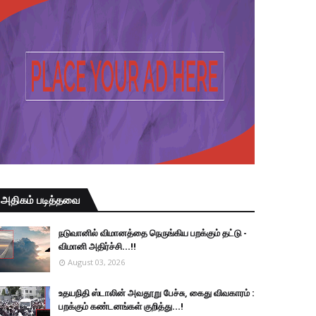
அதிகம் படித்தவை
நடுவானில் விமானத்தை நெருங்கிய பறக்கும் தட்டு -
விமானி அதிர்ச்சி...!!
August 03, 2026
உதயநிதி ஸ்டாலின் அவதூறு பேச்சு, கைது விவகாரம் :
பறக்கும் கண்டனங்கள் குறித்து...!