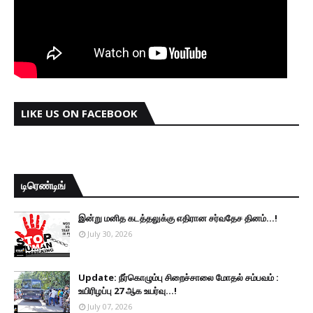
LIKE US ON FACEBOOK
டிரெண்டிங்
இன்று மனித கடத்தலுக்கு எதிரான சர்வதேச தினம்...!
July 30, 2026
Update: நீர்கொழும்பு சிறைச்சாலை மோதல் சம்பவம் :
உயிரிழப்பு 27 ஆக உயர்வு...!
July 07, 2026