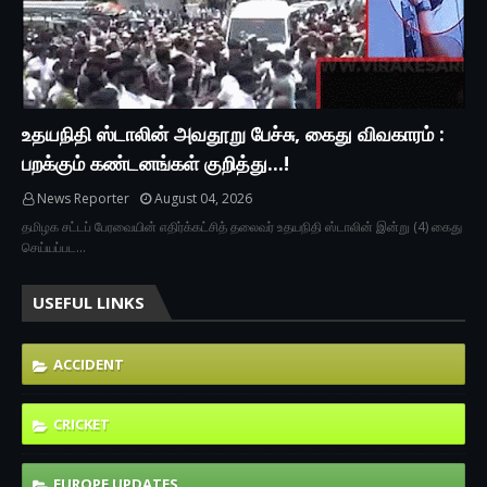
உதயநிதி ஸ்டாலின் அவதூறு பேச்சு, கைது விவகாரம் :
பறக்கும் கண்டனங்கள் குறித்து...!
News Reporter
August 04, 2026
தமிழக சட்டப் பேரவையின் எதிர்க்கட்சித் தலைவர் உதயநிதி ஸ்டாலின் இன்று (4) கைது
செய்யப்பட…
USEFUL LINKS
ACCIDENT
CRICKET
EUROPE UPDATES