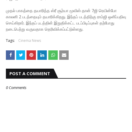
முதல் பாகத்தை தயாரித்த ஸ்ரீ சூர்யா மூவிஸ் தான் 7ஜி ரெயின்போ
காலனி 2 படத்தையும் தயாரிக்கிறது. இந்தப் படத்திற்கு ராம்ஜி ஒளிப்பதிவு
செய்கிறார். இந்தப் படத்தின் இறுதிக்கட்ட படப்பிடிப்புகள் தற்போது
நடைபெற்று வருவதாக தெரிவிக்கப்பட்டுள்ளது.
Tags:
Cinema News
POST A COMMENT
0 Comments