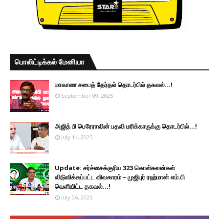
பொலிட்டிக்கல் மேனியா
மாகாண சபைத் தேர்தல் தொடர்பில் தகவல்...!
September 09, 2025
அஜித் பி பெரேராவின் பதவி மரிக்காருக்கு தொடர்பில்...!
July 14, 2025
Update: சர்ச்சைக்குரிய 323 கொள்கலன்கள்
விடுவிக்கப்பட்ட விவகாரம் – முஜிபுர் ரஹ்மான் எம்.பி
வெளியிட்ட தகவல்...!
July 06, 2025