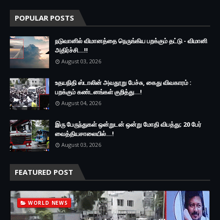
POPULAR POSTS
நடுவானில் விமானத்தை நெருங்கிய பறக்கும் தட்டு - விமானி
அதிர்ச்சி...!!
August 03, 2026
உதயநிதி ஸ்டாலின் அவதூறு பேச்சு, கைது விவகாரம் :
பறக்கும் கண்டனங்கள் குறித்து...!
August 04, 2026
இரு ப‍ேருந்துகள் ஒன்றுடன் ஒன்று மோதி விபத்து; 20 பேர்
வைத்தியசாலையில்...!
August 03, 2026
FEATURED POST
WORLD NEWS