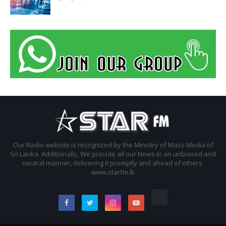
Our Radio website is recognized by the Ministry of Mass Media of
Sri Lanka. Additionally, We provide all our News in an unbiased and
neutral manner, delivering it promptly and ahead of others.
www.starfm.lk