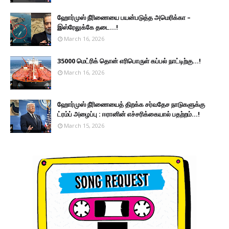
ஹோர்முஸ் நீரிணையை பயன்படுத்த அமெரிக்கா –
இஸ்ரேலுக்கே தடை...!
March 16, 2026
35000 மெட்ரிக் தொன் எரிபொருள் கப்பல் நாட்டிற்கு...!
March 16, 2026
ஹோர்முஸ் நீரிணையைத் திறக்க சர்வதேச நாடுகளுக்கு
ட்ரம்ப் அழைப்பு : ஈரானின் எச்சரிக்கையால் பதற்றம்...!
March 15, 2026