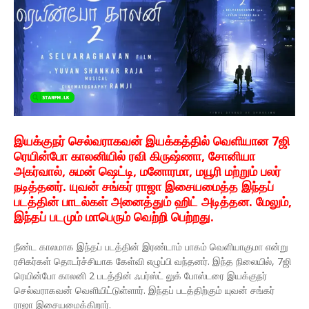
இயக்குநர் செல்வராகவன் இயக்கத்தில் வெளியான 7ஜி
ரெயின்போ காலனியில் ரவி கிருஷ்ணா, சோனியா
அகர்வால், சுமன் ஷெட்டி, மனோரமா, மயூரி மற்றும் பலர்
நடித்தனர். யுவன் சங்கர் ராஜா இசையமைத்த இந்தப்
படத்தின் பாடல்கள் அனைத்தும் ஹிட் அடித்தன. மேலும்,
இந்தப் படமும் மாபெரும் வெற்றி பெற்றது.
நீண்ட காலமாக இந்தப் படத்தின் இரண்டாம் பாகம் வெளியாகுமா என்று
ரசிகர்கள் தொடர்ச்சியாக கேள்வி எழுப்பி வந்தனர். இந்த நிலையில், 7ஜி
ரெயின்போ காலனி 2 படத்தின் ஃபர்ஸ்ட் லுக் போஸ்டரை இயக்குநர்
செல்வராகவன் வெளியிட்டுள்ளார். இந்தப் படத்திற்கும் யுவன் சங்கர்
ராஜா இசையமைக்கிறார்.