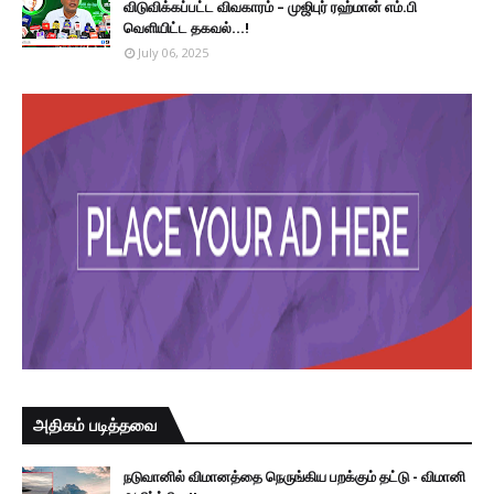
விடுவிக்கப்பட்ட விவகாரம் – முஜிபுர் ரஹ்மான் எம்.பி
வெளியிட்ட தகவல்...!
July 06, 2025
அதிகம் படித்தவை
நடுவானில் விமானத்தை நெருங்கிய பறக்கும் தட்டு - விமானி