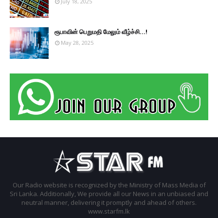
July 18, 2025
ரூபாவின் பெறுமதி மேலும் வீழ்ச்சி...!
May 28, 2025
Our Radio website is recognized by the Ministry of Mass Media of
Sri Lanka. Additionally, We provide all our News in an unbiased and
neutral manner, delivering it promptly and ahead of others.
www.starfm.lk