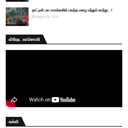
நாட்டின் பல பாகங்களில் பலத்த மழை மற்றும் காற்று...!
August 02, 2026
விஷேட கானொலி
கல்வி