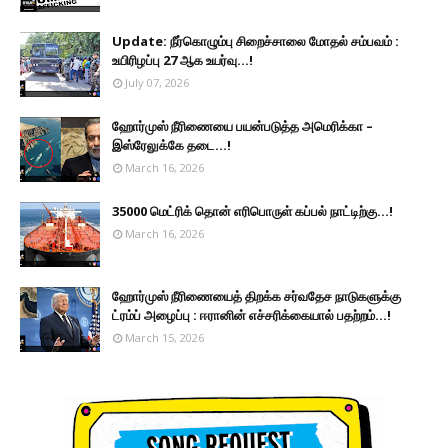
Update: நீர்கொழும்பு சிறைச்சாலை மோதல் சம்பவம் :
உயிரிழப்பு 27 ஆக உயர்வு...!
July 07, 2026
ஹோர்முஸ் நீரிணையை பயன்படுத்த அமெரிக்கா –
இஸ்ரேலுக்கே தடை...!
March 16, 2026
35000 மெட்ரிக் தொன் எரிபொருள் கப்பல் நாட்டிற்கு...!
March 16, 2026
ஹோர்முஸ் நீரிணையைத் திறக்க சர்வதேச நாடுகளுக்கு
ட்ரம்ப் அழைப்பு : ஈரானின் எச்சரிக்கையால் பதற்றம்...!
March 15, 2026