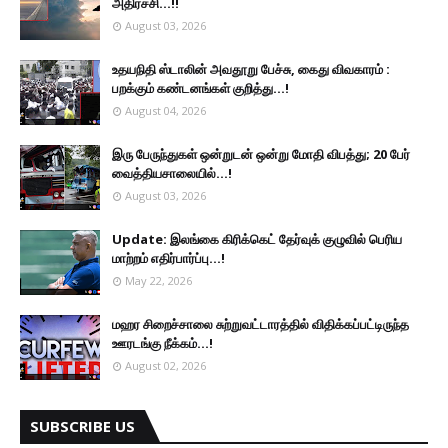
அதிர்ச்சி...!!
August 03, 2026
உதயநிதி ஸ்டாலின் அவதூறு பேச்சு, கைது விவகாரம் :
பறக்கும் கண்டனங்கள் குறித்து...!
August 04, 2026
இரு ப‍ேருந்துகள் ஒன்றுடன் ஒன்று மோதி விபத்து; 20 பேர்
வைத்தியசாலையில்...!
August 03, 2026
Update: இலங்கை கிரிக்கெட் தேர்வுக் குழுவில் பெரிய
மாற்றம் எதிர்பார்ப்பு...!
May 22, 2026
மஹர சிறைச்சாலை சுற்றுவட்டாரத்தில் விதிக்கப்பட்டிருந்த
ஊரடங்கு நீக்கம்...!
August 02, 2026
SUBSCRIBE US