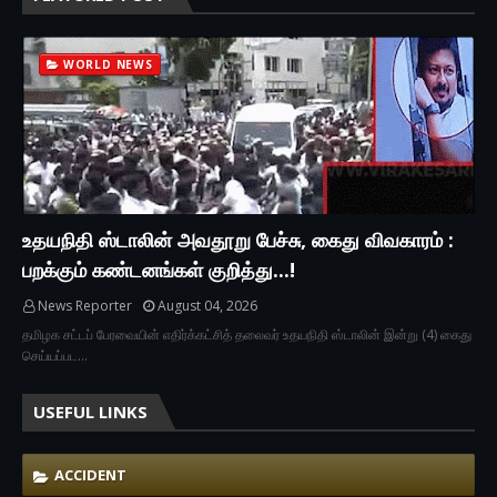
WORLD NEWS
உதயநிதி ஸ்டாலின் அவதூறு பேச்சு, கைது விவகாரம் :
பறக்கும் கண்டனங்கள் குறித்து...!
News Reporter
August 04, 2026
தமிழக சட்டப் பேரவையின் எதிர்க்கட்சித் தலைவர் உதயநிதி ஸ்டாலின் இன்று (4) கைது
செய்யப்பட…
USEFUL LINKS
ACCIDENT