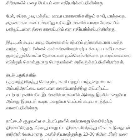
சிறிதளவில் மழை பெய்யும் என எதிர்பார்க்கப்படுகின்றது.
மேல், சப்ரகமுவ, மத்திய, ஊவா மாகாணங்களிலும் காலி, மாத்தறை,
குருணாகல் மாவட்டங்களிலும் சில இடங்களில் காலை வேளையில்
பனிமூட்டமான நிலை காணப்படும் என எதிர்பார்க்கப்படுகின்றது.
இடியுடன் கூடிய மழை வேளைகளில் ஏற்படும் தற்காலிகமான பலத்த
காற்று மற்றும் மின்னல் தாக்கங்களினால் ஏற்படக்கூடிய பாதிப்புகளை
குறைத்துக்கொள்ள தேவையான முன்னெச்சரிக்கை நடவடிக்கைகளை
எடுத்துக் கொள்ளுமாறு பொதுமக்கள் அறிவுறுத்தப்படுகின்றார்கள்.
கடல் பகுதிகளில்
புத்தளத்திலிருந்து கொழும்பு, காலி மற்றும் மாத்தறை ஊடாக
அம்பாந்தோட்டை வரையான கரையோரத்திற்கு அப்பாற்பட்ட
கடற்பரப்புகளில் சில இடங்களில் மாலையில் அல்லது இரவில் மழையோ
அல்லது இடியுடன் கூடிய மழையோ பெய்யக் கூடிய சாத்தியம்
காணப்படுகின்றது.
நாட்டைச் சூழவுள்ள கடற்பரப்புகளில் காற்றானது தென்மேற்கு
திசையிலிருந்து அல்லது மாறுபட்ட திசைகளிலிருந்து வீசக் கூடுவதுடன்
காற்றின் வேகமானது மணித்தியாலத்துக்கு 20-30 கிலோ மீற்றர் வரை