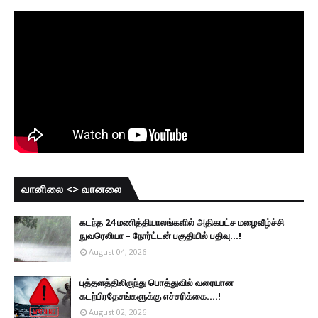
வானிலை <> வானலை
கடந்த 24 மணித்தியாலங்களில் அதிகபட்ச மழைவீழ்ச்சி
நுவரெலியா – நோர்ட்டன் பகுதியில் பதிவு...!
August 04, 2026
புத்தளத்திலிருந்து பொத்துவில் வரையான
கடற்பிரதேசங்களுக்கு எச்சரிக்கை....!
August 02, 2026