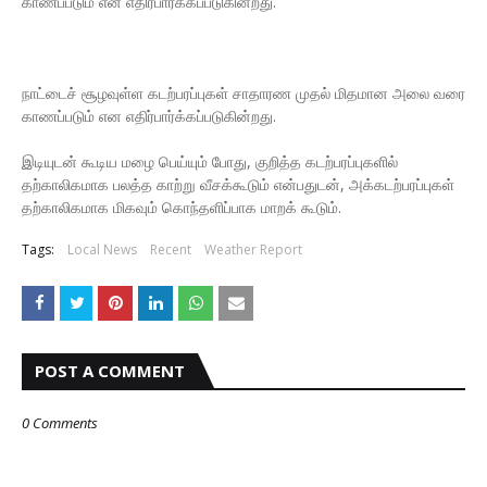
காணப்படும் என எதிர்பார்க்கப்படுகின்றது.
நாட்டைச் சூழவுள்ள கடற்பரப்புகள் சாதாரண முதல் மிதமான அலை வரை
காணப்படும் என எதிர்பார்க்கப்படுகின்றது.
இடியுடன் கூடிய மழை பெய்யும் போது, ​​குறித்த கடற்பரப்புகளில்
தற்காலிகமாக பலத்த காற்று வீசக்கூடும் என்பதுடன், அக்கடற்பரப்புகள்
தற்காலிகமாக மிகவும் கொந்தளிப்பாக மாறக் கூடும்.
Tags:
Local News
Recent
Weather Report
POST A COMMENT
0 Comments