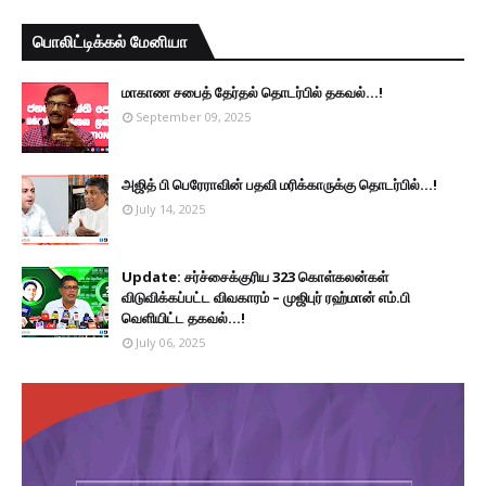
பொலிட்டிக்கல் மேனியா
மாகாண சபைத் தேர்தல் தொடர்பில் தகவல்...!
September 09, 2025
அஜித் பி பெரேராவின் பதவி மரிக்காருக்கு தொடர்பில்...!
July 14, 2025
Update: சர்ச்சைக்குரிய 323 கொள்கலன்கள்
விடுவிக்கப்பட்ட விவகாரம் – முஜிபுர் ரஹ்மான் எம்.பி
வெளியிட்ட தகவல்...!
July 06, 2025