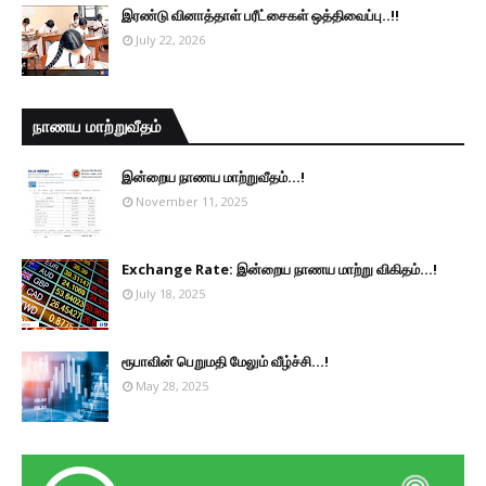
இரண்டு வினாத்தாள் பரீட்சைகள் ஒத்திவைப்பு..!!
July 22, 2026
நாணய மாற்றுவீதம்
இன்றைய நாணய மாற்றுவீதம்...!
November 11, 2025
Exchange Rate: இன்றைய நாணய மாற்று விகிதம்...!
July 18, 2025
ரூபாவின் பெறுமதி மேலும் வீழ்ச்சி...!
May 28, 2025