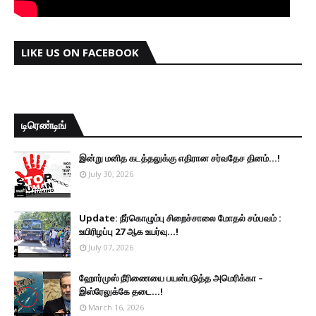
LIKE US ON FACEBOOK
டிரெண்டிங்
இன்று மனித கடத்தலுக்கு எதிரான சர்வதேச தினம்...!
July 30, 2026
Update: நீர்கொழும்பு சிறைச்சாலை மோதல் சம்பவம் :
உயிரிழப்பு 27 ஆக உயர்வு...!
July 07, 2026
ஹோர்முஸ் நீரிணையை பயன்படுத்த அமெரிக்கா –
இஸ்ரேலுக்கே தடை...!
March 16, 2026