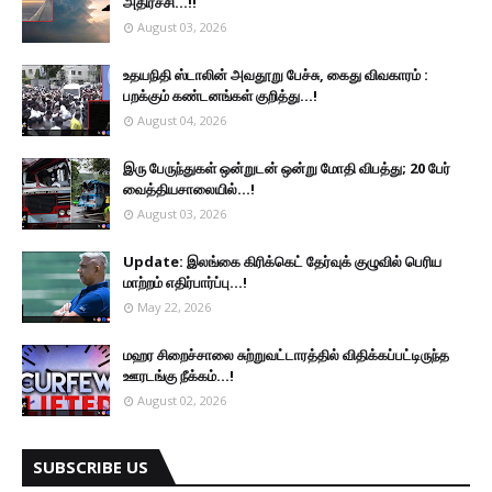
அதிர்ச்சி...!!
August 03, 2026
உதயநிதி ஸ்டாலின் அவதூறு பேச்சு, கைது விவகாரம் :
பறக்கும் கண்டனங்கள் குறித்து...!
August 04, 2026
இரு ப‍ேருந்துகள் ஒன்றுடன் ஒன்று மோதி விபத்து; 20 பேர்
வைத்தியசாலையில்...!
August 03, 2026
Update: இலங்கை கிரிக்கெட் தேர்வுக் குழுவில் பெரிய
மாற்றம் எதிர்பார்ப்பு...!
May 22, 2026
மஹர சிறைச்சாலை சுற்றுவட்டாரத்தில் விதிக்கப்பட்டிருந்த
ஊரடங்கு நீக்கம்...!
August 02, 2026
SUBSCRIBE US