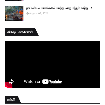
நாட்டின் பல பாகங்களில் பலத்த மழை மற்றும் காற்று...!
August 02, 2026
விஷேட கானொலி
கல்வி