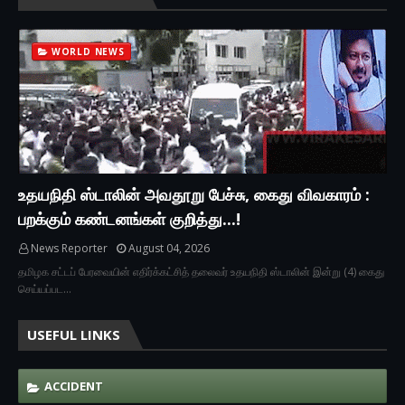
WORLD NEWS
உதயநிதி ஸ்டாலின் அவதூறு பேச்சு, கைது விவகாரம் :
பறக்கும் கண்டனங்கள் குறித்து...!
News Reporter
August 04, 2026
தமிழக சட்டப் பேரவையின் எதிர்க்கட்சித் தலைவர் உதயநிதி ஸ்டாலின் இன்று (4) கைது
செய்யப்பட…
USEFUL LINKS
ACCIDENT