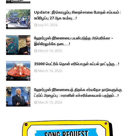
Update: நீர்கொழும்பு சிறைச்சாலை மோதல் சம்பவம் :
உயிரிழப்பு 27 ஆக உயர்வு...!
July 07, 2026
ஹோர்முஸ் நீரிணையை பயன்படுத்த அமெரிக்கா –
இஸ்ரேலுக்கே தடை...!
March 16, 2026
35000 மெட்ரிக் தொன் எரிபொருள் கப்பல் நாட்டிற்கு...!
March 16, 2026
ஹோர்முஸ் நீரிணையைத் திறக்க சர்வதேச நாடுகளுக்கு
ட்ரம்ப் அழைப்பு : ஈரானின் எச்சரிக்கையால் பதற்றம்...!
March 15, 2026