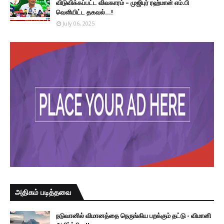
விடுவிக்கப்பட்ட விவகாரம் – முஜிபுர் ரஹ்மான் எம்.பி
வெளியிட்ட தகவல்...!
July 06, 2025
அதிகம் படித்தவை
நடுவானில் விமானத்தை நெருங்கிய பறக்கும் தட்டு - விமானி