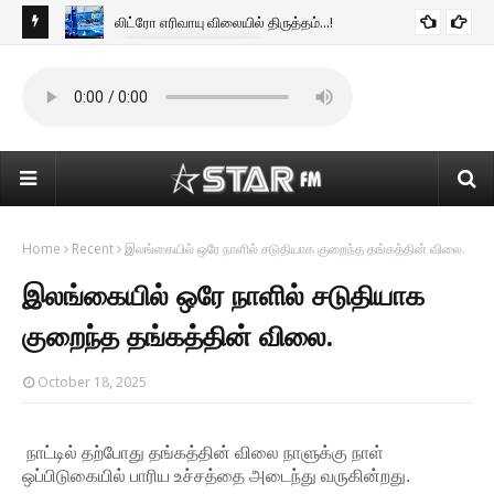
லிட்ரோ எரிவாயு விலையில் திருத்தம்...!
BUSINESS NEWS
டன்
கொழ
கொண
Home
Recent
இலங்கையில் ஒரே நாளில் சடுதியாக குறைந்த தங்கத்தின் விலை.
இலங்கையில் ஒரே நாளில் சடுதியாக
குறைந்த தங்கத்தின் விலை.
October 18, 2025
நாட்டில் தற்போது தங்கத்தின் விலை நாளுக்கு நாள்
ஒப்பிடுகையில் பாரிய உச்சத்தை அடைந்து வருகின்றது.