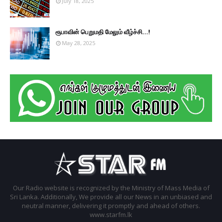
July 18, 2025
ரூபாவின் பெறுமதி மேலும் வீழ்ச்சி...!
May 28, 2025
Our Radio website is recognized by the Ministry of Mass Media of
Sri Lanka. Additionally, We provide all our News in an unbiased and
neutral manner, delivering it promptly and ahead of others.
www.starfm.lk