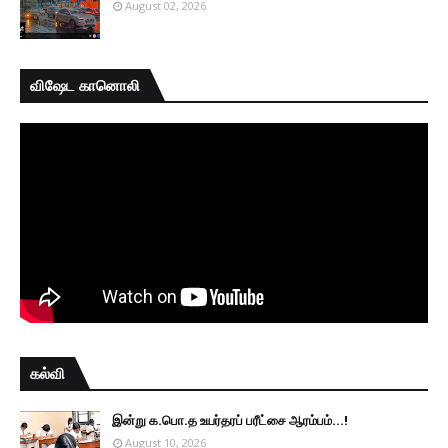
August 02, 2026
விஷேட கானொலி
கல்வி
இன்று க.பொ.த உயர்தரப் பரீட்சை ஆரம்பம்...!
August 10, 2026