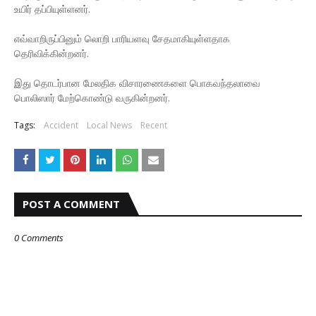
உயிர் தப்பியுள்ளனர்.
எவ்வாறிருப்பினும் லொறி பாரியளவு சேதமாகியுள்ளதாக
தெரிவிக்கின்றனர்.
இது தொடர்பான மேலதிக விசாரணைகளை பொகவந்தலாவை
பொலிஸார் மேற்கொண்டு வருகின்றனர்.
Tags:
Accident
Local News
Recent
POST A COMMENT
0 Comments