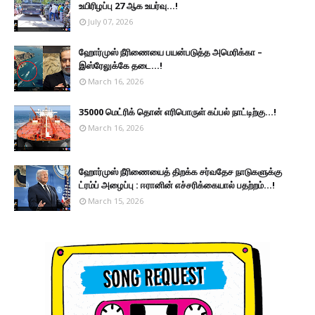
உயிரிழப்பு 27 ஆக உயர்வு...!
July 07, 2026
ஹோர்முஸ் நீரிணையை பயன்படுத்த அமெரிக்கா –
இஸ்ரேலுக்கே தடை...!
March 16, 2026
35000 மெட்ரிக் தொன் எரிபொருள் கப்பல் நாட்டிற்கு...!
March 16, 2026
ஹோர்முஸ் நீரிணையைத் திறக்க சர்வதேச நாடுகளுக்கு
ட்ரம்ப் அழைப்பு : ஈரானின் எச்சரிக்கையால் பதற்றம்...!
March 15, 2026