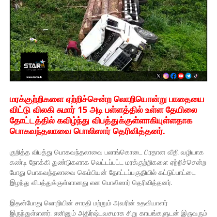
மரக்குற்றிகளை ஏற்றிச்சென்ற லொறியொன்று பாதையை
விட்டு விலகி சுமார் 15 அடி பள்ளத்தில் உள்ள தேயிலை
தோட்டத்தில் கவிழ்ந்து விபத்துக்குள்ளாகியுள்ளதாக
பொகவந்தலாவை பொலிஸார் தெரிவித்தனர்.
குறித்த விபத்து பொகவந்தலாவை பலாங்கொடை பிரதான வீதி வழியாக
கண்டி நோக்கி துண்டுகளாக வெட்டப்பட்ட மரக்குற்றிகளை ஏற்றிச்சென்ற
போது பொகவந்தலாவை கெம்பியன் தோட்டப்பகுதியில் கட்டுப்பாட்டை
இழந்து விபத்துக்குள்ளானது என பொலிஸார் தெரிவித்தனர்.
இதன்போது லொறியின் சாரதி மற்றும் அவரின் உதவியாளர்
இருந்துள்ளனர். எனினும் அதிர்ஷ்டவசமாக சிறு காயங்களுடன் இருவரும்