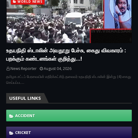
WORLD NEWS
உதயநிதி ஸ்டாலின் அவதூறு பேச்சு, கைது விவகாரம் :
பறக்கும் கண்டனங்கள் குறித்து...!
News Reporter
August 04, 2026
தமிழக சட்டப் பேரவையின் எதிர்க்கட்சித் தலைவர் உதயநிதி ஸ்டாலின் இன்று (4) கைது
செய்யப்பட…
USEFUL LINKS
ACCIDENT
CRICKET