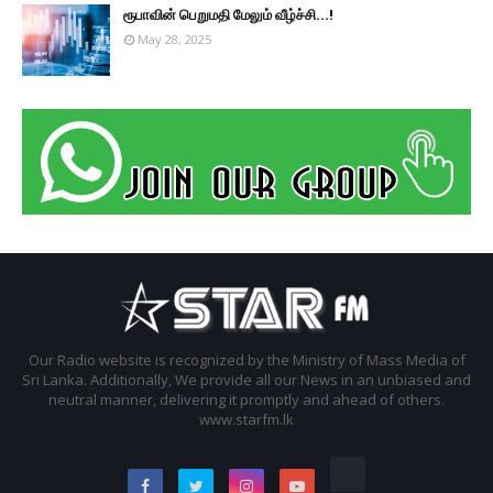
ரூபாவின் பெறுமதி மேலும் வீழ்ச்சி...!
May 28, 2025
Our Radio website is recognized by the Ministry of Mass Media of
Sri Lanka. Additionally, We provide all our News in an unbiased and
neutral manner, delivering it promptly and ahead of others.
www.starfm.lk