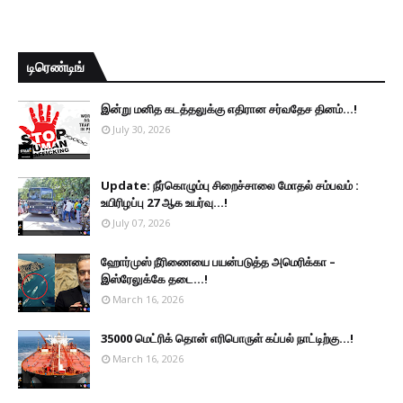
டிரெண்டிங்
இன்று மனித கடத்தலுக்கு எதிரான சர்வதேச தினம்...!
July 30, 2026
Update: நீர்கொழும்பு சிறைச்சாலை மோதல் சம்பவம் :
உயிரிழப்பு 27 ஆக உயர்வு...!
July 07, 2026
ஹோர்முஸ் நீரிணையை பயன்படுத்த அமெரிக்கா –
இஸ்ரேலுக்கே தடை...!
March 16, 2026
35000 மெட்ரிக் தொன் எரிபொருள் கப்பல் நாட்டிற்கு...!
March 16, 2026