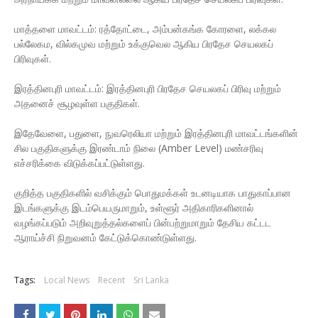
மாத்தளை மாவட்டம்: ரத்தோட்டை, அம்பன்கங்க கோரளை, லக்கல
பல்லேகம, வில்கமுவ மற்றும் உக்குவெல ஆகிய பிரதேச செயலகப்
பிரிவுகள்.
இரத்தினபுரி மாவட்டம்: இரத்தினபுரி பிரதேச செயலகப் பிரிவு மற்றும்
அதனைச் சூழவுள்ள பகுதிகள்.
இதேவேளை, பதுளை, நுவரெலியா மற்றும் இரத்தினபுரி மாவட்டங்களின்
சில பகுதிகளுக்கு இரண்டாம் நிலை (Amber Level) மண்சரிவு
எச்சரிக்கை விடுக்கப்பட்டுள்ளது.
குறித்த பகுதிகளில் வசிக்கும் பொதுமக்கள் உடனடியாக பாதுகாப்பான
இடங்களுக்கு இடம்பெயருமாறும், உள்ளூர் அதிகாரிகளினால்
வழங்கப்படும் அறிவுறுத்தல்களைப் பின்பற்றுமாறும் தேசிய கட்டட
ஆராய்ச்சி நிறுவனம் கேட்டுக்கொண்டுள்ளது.
Tags:
Local News
Recent
Sri Lanka