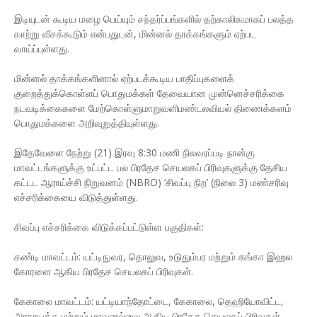
இடியுடன் கூடிய மழை பெய்யும் சந்தர்ப்பங்களில் தற்காலிகமாகப் பலத்த
காற்று வீசக்கூடும் என்பதுடன், மின்னல் தாக்கங்களும் ஏற்பட
வாய்ப்புள்ளது.
மின்னல் தாக்கங்களினால் ஏற்படக்கூடிய பாதிப்புகளைக்
குறைத்துக்கொள்ளப் பொதுமக்கள் தேவையான முன்னெச்சரிக்கை
நடவடிக்கைகளை மேற்கொள்ளுமாறுவளிமண்டலவியல் திணைக்களம்
பொதுமக்களை அறிவுறுத்தியுள்ளது.
இதேவேளை நேற்று (21) இரவு 8:30 மணி நிலவரப்படி நான்கு
மாவட்டங்களுக்கு உட்பட்ட பல பிரதேச செயலகப் பிரிவுகளுக்கு தேசிய
கட்டட ஆராய்ச்சி நிறுவனம் (NBRO) ‘சிவப்பு நிற’ (நிலை 3) மண்சரிவு
எச்சரிக்கையை விடுத்துள்ளது.
சிவப்பு எச்சரிக்கை விடுக்கப்பட்டுள்ள பகுதிகள்:
கண்டி மாவட்டம்: யட்டிநுவர, தொலுவ, உடுதும்பர மற்றும் கங்கா இஹல
கோரளை ஆகிய பிரதேச செயலகப் பிரிவுகள்.
கேகாலை மாவட்டம்: யட்டியாந்தோட்டை, கேகாலை, தெஹியோவிட்ட,
அரநாயக்க மற்றும் மாவனல்லை ஆகிய பிரதேச செயலகப் பிரிவுகள்.