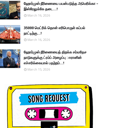
ஹோர்முஸ் நீரிணையை பயன்படுத்த அமெரிக்கா –
இஸ்ரேலுக்கே தடை...!
March 16, 2026
35000 மெட்ரிக் தொன் எரிபொருள் கப்பல்
நாட்டிற்கு...!
March 16, 2026
ஹோர்முஸ் நீரிணையைத் திறக்க சர்வதேச
நாடுகளுக்கு ட்ரம்ப் அழைப்பு : ஈரானின்
எச்சரிக்கையால் பதற்றம்...!
March 15, 2026