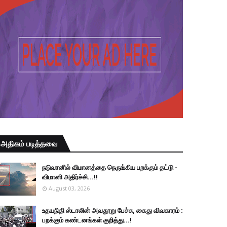
அதிகம் படித்தவை
நடுவானில் விமானத்தை நெருங்கிய பறக்கும் தட்டு -
விமானி அதிர்ச்சி...!!
August 03, 2026
உதயநிதி ஸ்டாலின் அவதூறு பேச்சு, கைது விவகாரம் :
பறக்கும் கண்டனங்கள் குறித்து...!