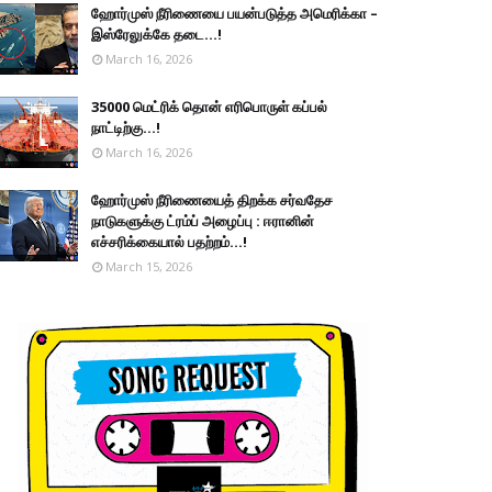
ஹோர்முஸ் நீரிணையை பயன்படுத்த அமெரிக்கா –
இஸ்ரேலுக்கே தடை...!
March 16, 2026
35000 மெட்ரிக் தொன் எரிபொருள் கப்பல்
நாட்டிற்கு...!
March 16, 2026
ஹோர்முஸ் நீரிணையைத் திறக்க சர்வதேச
நாடுகளுக்கு ட்ரம்ப் அழைப்பு : ஈரானின்
எச்சரிக்கையால் பதற்றம்...!
March 15, 2026