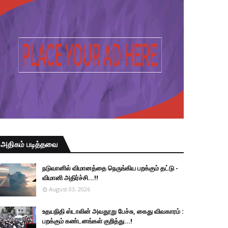
அதிகம் படித்தவை
நடுவானில் விமானத்தை நெருங்கிய பறக்கும் தட்டு -
விமானி அதிர்ச்சி...!!
August 03, 2026
உதயநிதி ஸ்டாலின் அவதூறு பேச்சு, கைது விவகாரம் :
பறக்கும் கண்டனங்கள் குறித்து...!