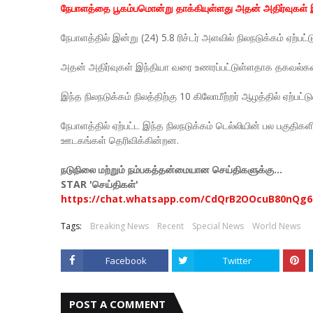
நேபாளத்தை பூகம்பமொன்று தாக்கியுள்ளது அதன் அதிர்வுகள்
நேபாளத்தில் இன்று (24) 5.8 ரிச்டர் அளவில் நிலநடுக்கம் ஏற்
அதன் அதிர்வுகள் இந்தியா வரை உணரப்பட்டுள்ளதாக தகவல்க
இந்த நிலநடுக்கம் நிலத்திற்கு 10 கிலோமீற்றர் ஆழத்தில் ஏற்பட்
நேபாளத்தில் ஏற்பட்ட இந்த நிலநடுக்கம் டெல்லியின் பல பகுதிக
ஊடகங்கள் தெரிவிக்கின்றன.
நடுநிலை மற்றும் நம்பகத்தன்மையான செய்திகளுக்கு...
STAR 'செய்திகள்'
https://chat.whatsapp.com/CdQrB2OOcuB80nQg6
Tags:
Breaking News
Recent
Special News
World News
Facebook
Twitter
POST A COMMENT