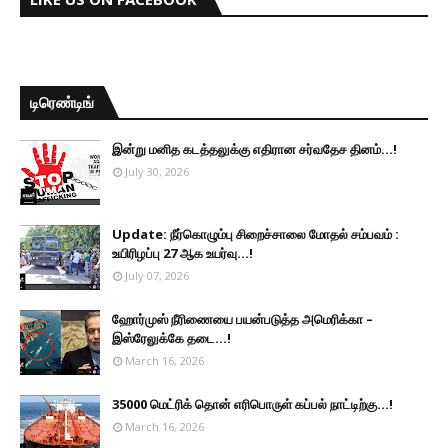
டிரெண்டிங்
இன்று மனித கடத்தலுக்கு எதிரான சர்வதேச தினம்...!
July 30, 2026
Update: நீர்கொழும்பு சிறைச்சாலை மோதல் சம்பவம் :
உயிரிழப்பு 27 ஆக உயர்வு...!
July 07, 2026
ஹோர்முஸ் நீரிணையை பயன்படுத்த அமெரிக்கா –
இஸ்ரேலுக்கே தடை...!
March 16, 2026
35000 மெட்ரிக் தொன் எரிபொருள் கப்பல் நாட்டிற்கு...!
March 16, 2026