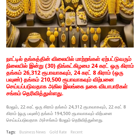
நாட்டில் தங்கத்தின் விலையில் மாற்றங்கள் ஏற்பட்டுவரும்
நிலையில் இன்று (30) திங்கட்கிழமை 24 கரட் ஒரு கிராம்
தங்கம் 26,312 ரூபாவாகவும், 24 கரட் 8 கிராம் (ஒரு
பவுண்) தங்கம் 210,500 ரூபாவாகவும் விற்பனை
செய்யப்படுவதாக அகில இலங்கை நகை வியாபாரிகள்
சங்கம் தெரிவித்துள்ளது.
மேலும், 22 கரட் ஒரு கிராம் தங்கம் 24,312 ரூபாவாகவும், 22 கரட் 8
கிராம் (ஒரு பவுண்) தங்கம் 194,500 ரூபாவாகவும் விற்பனை
செய்யப்படுவதாக அச்சங்கம் மேலும் தெரிவித்துள்ளது.
Tags:
Business News
Gold Rate
Recent