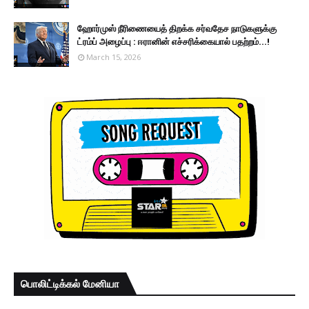
ஹோர்முஸ் நீரிணையைத் திறக்க சர்வதேச நாடுகளுக்கு
ட்ரம்ப் அழைப்பு : ஈரானின் எச்சரிக்கையால் பதற்றம்...!
March 15, 2026
பொலிட்டிக்கல் மேனியா