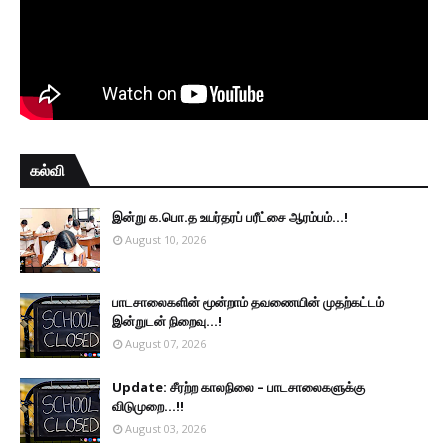
கல்வி
இன்று க.பொ.த உயர்தரப் பரீட்சை ஆரம்பம்...!
August 10, 2026
பாடசாலைகளின் மூன்றாம் தவணையின் முதற்கட்டம்
இன்றுடன் நிறைவு...!
August 07, 2026
Update: சீரற்ற காலநிலை – பாடசாலைகளுக்கு
விடுமுறை...!!
August 03, 2026