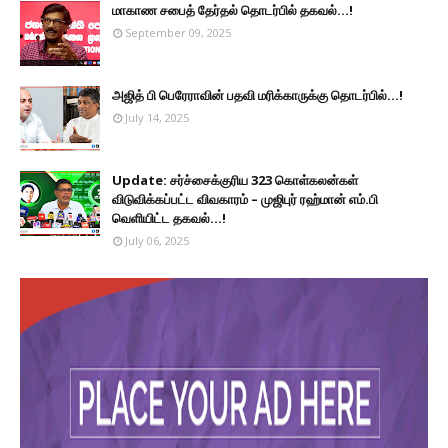
மாகாண சபைத் தேர்தல் தொடர்பில் தகவல்...!
September 09, 2025
அஜித் பி பெரேராவின் பதவி மரிக்காருக்கு தொடர்பில்...!
July 14, 2025
Update: சர்ச்சைக்குரிய 323 கொள்கலன்கள்
விடுவிக்கப்பட்ட விவகாரம் – முஜிபுர் ரஹ்மான் எம்.பி
வெளியிட்ட தகவல்...!
July 06, 2025