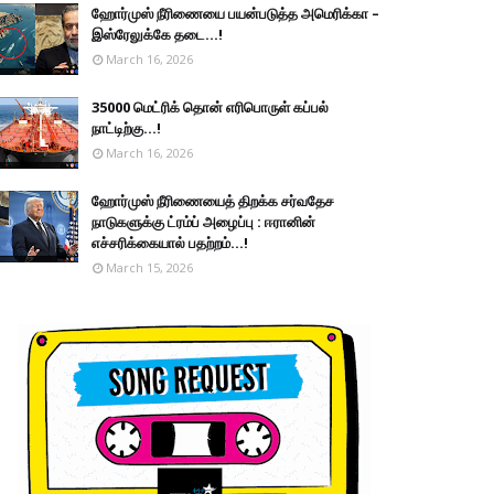
ஹோர்முஸ் நீரிணையை பயன்படுத்த அமெரிக்கா –
இஸ்ரேலுக்கே தடை...!
March 16, 2026
35000 மெட்ரிக் தொன் எரிபொருள் கப்பல்
நாட்டிற்கு...!
March 16, 2026
ஹோர்முஸ் நீரிணையைத் திறக்க சர்வதேச
நாடுகளுக்கு ட்ரம்ப் அழைப்பு : ஈரானின்
எச்சரிக்கையால் பதற்றம்...!
March 15, 2026