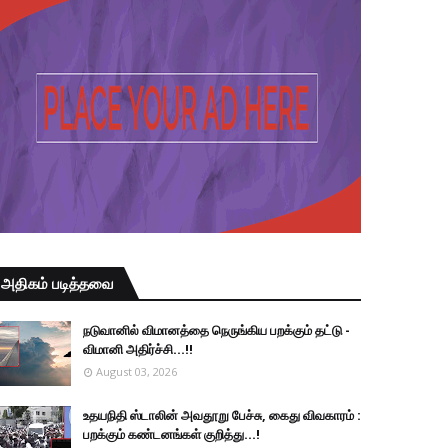
அதிகம் படித்தவை
நடுவானில் விமானத்தை நெருங்கிய பறக்கும் தட்டு -
விமானி அதிர்ச்சி...!!
August 03, 2026
உதயநிதி ஸ்டாலின் அவதூறு பேச்சு, கைது விவகாரம் :
பறக்கும் கண்டனங்கள் குறித்து...!