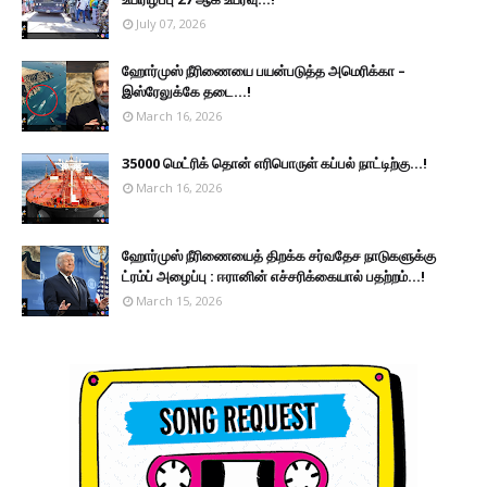
July 07, 2026
ஹோர்முஸ் நீரிணையை பயன்படுத்த அமெரிக்கா –
இஸ்ரேலுக்கே தடை...!
March 16, 2026
35000 மெட்ரிக் தொன் எரிபொருள் கப்பல் நாட்டிற்கு...!
March 16, 2026
ஹோர்முஸ் நீரிணையைத் திறக்க சர்வதேச நாடுகளுக்கு
ட்ரம்ப் அழைப்பு : ஈரானின் எச்சரிக்கையால் பதற்றம்...!
March 15, 2026