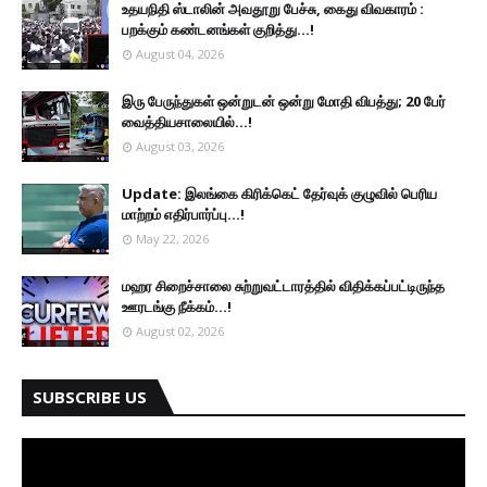
உதயநிதி ஸ்டாலின் அவதூறு பேச்சு, கைது விவகாரம் :
பறக்கும் கண்டனங்கள் குறித்து...!
August 04, 2026
இரு ப‍ேருந்துகள் ஒன்றுடன் ஒன்று மோதி விபத்து; 20 பேர்
வைத்தியசாலையில்...!
August 03, 2026
Update: இலங்கை கிரிக்கெட் தேர்வுக் குழுவில் பெரிய
மாற்றம் எதிர்பார்ப்பு...!
May 22, 2026
மஹர சிறைச்சாலை சுற்றுவட்டாரத்தில் விதிக்கப்பட்டிருந்த
ஊரடங்கு நீக்கம்...!
August 02, 2026
SUBSCRIBE US