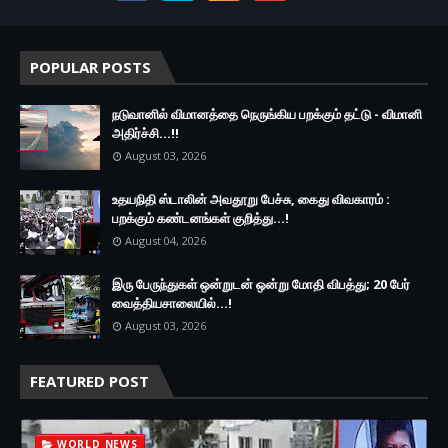
POPULAR POSTS
நடுவானில் விமானத்தை நெருங்கிய பறக்கும் தட்டு - விமானி
அதிர்ச்சி...!!
August 03, 2026
உதயநிதி ஸ்டாலின் அவதூறு பேச்சு, கைது விவகாரம் :
பறக்கும் கண்டனங்கள் குறித்து...!
August 04, 2026
இரு ப‍ேருந்துகள் ஒன்றுடன் ஒன்று மோதி விபத்து; 20 பேர்
வைத்தியசாலையில்...!
August 03, 2026
FEATURED POST
WORLD NEWS