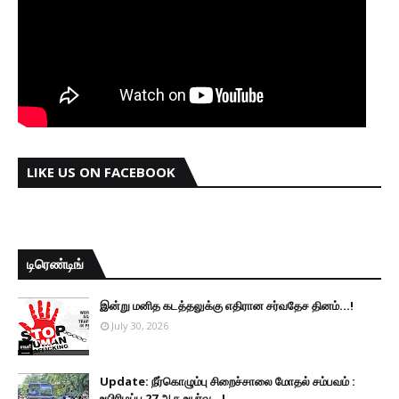
LIKE US ON FACEBOOK
டிரெண்டிங்
இன்று மனித கடத்தலுக்கு எதிரான சர்வதேச தினம்...!
July 30, 2026
Update: நீர்கொழும்பு சிறைச்சாலை மோதல் சம்பவம் :
உயிரிழப்பு 27 ஆக உயர்வு...!