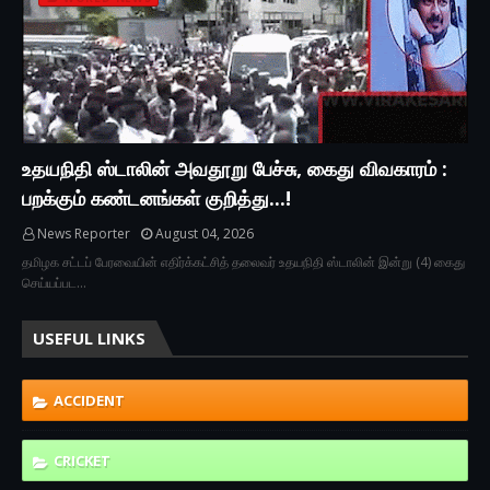
உதயநிதி ஸ்டாலின் அவதூறு பேச்சு, கைது விவகாரம் :
பறக்கும் கண்டனங்கள் குறித்து...!
News Reporter
August 04, 2026
தமிழக சட்டப் பேரவையின் எதிர்க்கட்சித் தலைவர் உதயநிதி ஸ்டாலின் இன்று (4) கைது
செய்யப்பட…
USEFUL LINKS
ACCIDENT
CRICKET