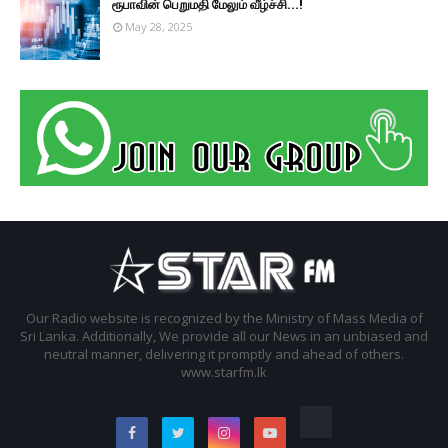
ரூபாவின் பெறுமதி மேலும் வீழ்ச்சி...!
May 28, 2025
Our Radio website is recognized by the Ministry of Mass Media of
Sri Lanka. Additionally, We provide all our News in an unbiased and
neutral manner, delivering it promptly and ahead of others.
www.starfm.lk