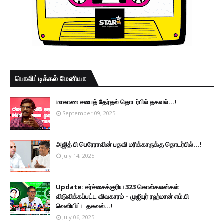
பொலிட்டிக்கல் மேனியா
மாகாண சபைத் தேர்தல் தொடர்பில் தகவல்...!
September 09, 2025
அஜித் பி பெரேராவின் பதவி மரிக்காருக்கு தொடர்பில்...!
July 14, 2025
Update: சர்ச்சைக்குரிய 323 கொள்கலன்கள்
விடுவிக்கப்பட்ட விவகாரம் – முஜிபுர் ரஹ்மான் எம்.பி
வெளியிட்ட தகவல்...!
July 06, 2025