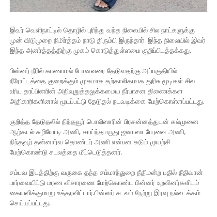
இவர் வெளிநாட்டில் தொழில் புரிந்து வந்த நிலையில் சில நாட்களுக்கு
முன் விடுமுறை நிமிர்த்தம் நாடு திரும்பி இருந்தார். இந்த நிலையில் இவர்
இந்த அனர்த்தத்திற்கு முகம் கொடுத்துள்ளமை குறிப்பிடத்தக்கது.
பின்னர் நீரில் காணாமல் போனவரை தேடுவதற்கு அப்பகுதியில்
நீரோட்டத்தை குறைக்கும் முகமாக தற்காலிகமாக துரிசு மூடிகள் சில
உரிய தரப்பினரின் அறிவுறுத்தலுக்கமைய நீர்பாசன திணைக்கள
அதிகாரிகளினால் மூடப்பட்டு தேடுதல் நடவடிக்கை மேற்கொள்ளப்பட்டது.
குறித்த தேடுதலில் நிந்தவூர் பொலிஸாரின் பிரசன்னத்துடன் கல்முனை
ஆழ்கடல் சுழியோடி அணி, சாய்ந்தமருது ஜனாஸா பேரவை அணி,
நிந்தவூர் தன்னார்வ தொண்டர் அணி என்பன கடும் முயற்சி
மேற்கொண்டு சடலத்தை மீட்டெடுத்தனர்.
சம்பவ இடத்திற்கு வருகை தந்த சம்மாந்துறை நீதிமன்ற பதில் நீதிவான்
பார்வையிட்டு மரண விசாரணை மேற்கொண்ட பின்னர் உறவினர்களிடம்
கையளிக்குமாறு உத்தரவிட்டார்.பின்னர் சடலம் நேற்று இரவு நல்லடக்கம்
செய்யப்பட்டது.