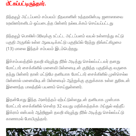
மீட்கப்பட்டிருந்தார்.
நிந்தவூர் அட்டப்பளம் சம்பவம்: நீதவானின் உத்தரவின்படி ஜனாஸாவை
உறவினர்களிடம் ஒப்படைத்த பின்னர் நல்லடக்கம் செய்யப்பட்டது
நிந்தவூர் பொலிஸ் பிரிவுக்கு உட்பட்ட அட்டப்பளம் வயல் உள்ளாத்து கட்டு
பகுதி அருகில் உள்ள ஆலயடிக்கட்டு பகுதியில் நேற்று திங்கட்கிழமை
(13) மாலை இந்தச் சம்பவம் இடம்பெற்றது.
இச்சம்பவத்தில் தவறி விழுந்து நீரில் அடித்து செல்லப்பட்டவர் தனது
மோட்டார் சைக்கிளில் மனைவி பிள்ளையுடன் குறித்த பகுதிக்கு வருகை
தந்து பின்னர் தான் மட்டுமே தனியாக மோட்டார் சைக்கிளில் முன்செல்ல
பின்னால் மனைவியுடன் பிள்ளையும் ஆற்றுக்கு குறுக்காக உள்ள துரிசுடன்
இணைந்த பாலத்தில் பயணம் செய்துள்ளனர்.
இதன்போது இந்த அனர்த்தம் ஏற்பட்டுள்ளதுடன் தனியாக முன்பாக
மோட்டார் சைக்கிளில் சென்ற 32 வயது மதிக்கத்தக்க அப்துல் லத்தீப்
இக்ராம் என்பவர் ஆற்றினுள் தவறி விழுந்து நீரில் அடித்து செல்லப்பட்டு
காணாமல் போயிருந்தார்.