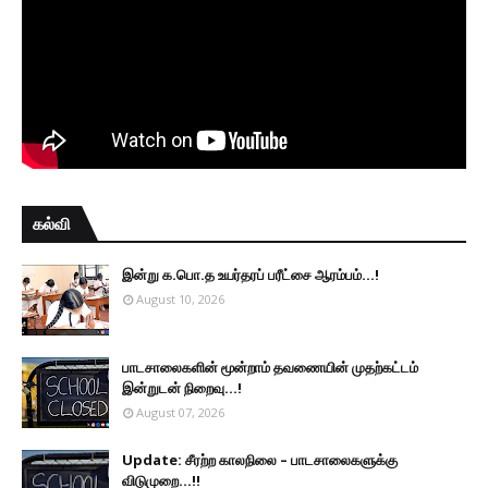
கல்வி
இன்று க.பொ.த உயர்தரப் பரீட்சை ஆரம்பம்...!
August 10, 2026
பாடசாலைகளின் மூன்றாம் தவணையின் முதற்கட்டம்
இன்றுடன் நிறைவு...!
August 07, 2026
Update: சீரற்ற காலநிலை – பாடசாலைகளுக்கு
விடுமுறை...!!