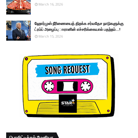
March 16, 2026
ஹோர்முஸ் நீரிணையைத் திறக்க சர்வதேச நாடுகளுக்கு
ட்ரம்ப் அழைப்பு : ஈரானின் எச்சரிக்கையால் பதற்றம்...!
March 15, 2026
பொலிட்டிக்கல் மேனியா