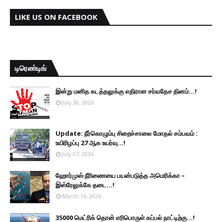
LIKE US ON FACEBOOK
டிரெண்டிங்
இன்று மனித கடத்தலுக்கு எதிரான சர்வதேச தினம்...!
July 30, 2026
Update: நீர்கொழும்பு சிறைச்சாலை மோதல் சம்பவம் :
உயிரிழப்பு 27 ஆக உயர்வு...!
July 07, 2026
ஹோர்முஸ் நீரிணையை பயன்படுத்த அமெரிக்கா –
இஸ்ரேலுக்கே தடை...!
March 16, 2026
35000 மெட்ரிக் தொன் எரிபொருள் கப்பல் நாட்டிற்கு...!