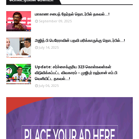
மாகாண சபைத் தேர்தல் தொடர்பில் தகவல்...!
September 09, 2025
அஜித் பி பெரேராவின் பதவி மரிக்காருக்கு தொடர்பில்...!
July 14, 2025
Update: சர்ச்சைக்குரிய 323 கொள்கலன்கள்
விடுவிக்கப்பட்ட விவகாரம் – முஜிபுர் ரஹ்மான் எம்.பி
வெளியிட்ட தகவல்...!
July 06, 2025