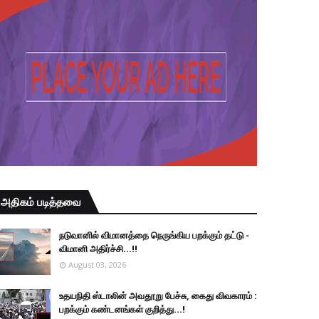
அதிகம் படித்தவை
நடுவானில் விமானத்தை நெருங்கிய பறக்கும் தட்டு -
விமானி அதிர்ச்சி...!!
August 03, 2026
உதயநிதி ஸ்டாலின் அவதூறு பேச்சு, கைது விவகாரம் :
பறக்கும் கண்டனங்கள் குறித்து...!