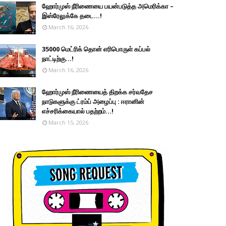
ஹோர்முஸ் நீரிணையை பயன்படுத்த அமெரிக்கா –
இஸ்ரேலுக்கே தடை...!
March 16, 2026
35000 மெட்ரிக் தொன் எரிபொருள் கப்பல்
நாட்டிற்கு...!
March 16, 2026
ஹோர்முஸ் நீரிணையைத் திறக்க சர்வதேச
நாடுகளுக்கு ட்ரம்ப் அழைப்பு : ஈரானின்
எச்சரிக்கையால் பதற்றம்...!
March 15, 2026