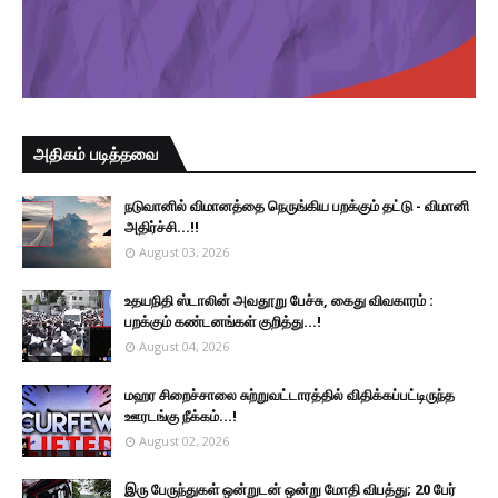
அதிகம் படித்தவை
நடுவானில் விமானத்தை நெருங்கிய பறக்கும் தட்டு - விமானி
அதிர்ச்சி...!!
August 03, 2026
உதயநிதி ஸ்டாலின் அவதூறு பேச்சு, கைது விவகாரம் :
பறக்கும் கண்டனங்கள் குறித்து...!
August 04, 2026
மஹர சிறைச்சாலை சுற்றுவட்டாரத்தில் விதிக்கப்பட்டிருந்த
ஊரடங்கு நீக்கம்...!
August 02, 2026
இரு ப‍ேருந்துகள் ஒன்றுடன் ஒன்று மோதி விபத்து; 20 பேர்