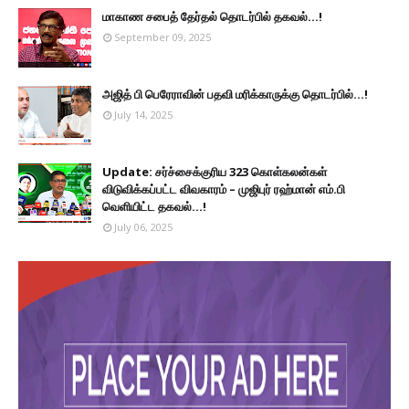
மாகாண சபைத் தேர்தல் தொடர்பில் தகவல்...!
September 09, 2025
அஜித் பி பெரேராவின் பதவி மரிக்காருக்கு தொடர்பில்...!
July 14, 2025
Update: சர்ச்சைக்குரிய 323 கொள்கலன்கள்
விடுவிக்கப்பட்ட விவகாரம் – முஜிபுர் ரஹ்மான் எம்.பி
வெளியிட்ட தகவல்...!
July 06, 2025