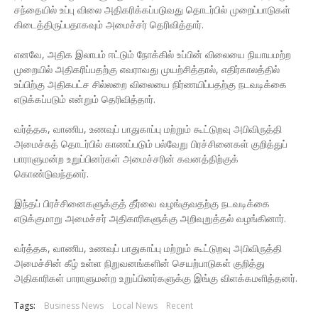
சந்தையில் உப்பு விலை அதிகரிக்கப்படுவது தொடர்பில் முறைப்பாடுகள்
கிடைத்திருப்பதாகவும் அமைச்சர் தெரிவித்தார்.
எனவே, அதிக இலாபம் ஈட்டும் நோக்கில் உப்பின் விலையை நியாயமற்ற
முறையில் அதிகரிப்பதற்கு எவராவது முயற்சித்தால், எதிர்காலத்தில்
உப்பிற்கு அதிகபட்ச சில்லறை விலையை நிர்ணயிப்பதற்கு நடவடிக்கை
எடுக்கப்படும் என்றும் தெரிவித்தார்.
வர்த்தக, வாணிப, உணவுப் பாதுகாப்பு மற்றும் கூட்டுறவு அபிவிருத்தி
அமைச்சுத் தொடர்பில் காணப்படும் பல்வேறு பிரச்சினைகள் குறித்துப்
பாராளுமன்ற உறுப்பினர்கள் அமைச்சரின் கவனத்திற்குக்
கொண்டுவந்தனர்.
இந்தப் பிரச்சினைகளுக்குத் தீர்வை வழங்குவதற்கு நடவடிக்கை
எடுக்குமாறு அமைச்சர் அதிகாரிகளுக்கு அறிவுறுத்தல் வழங்கினார்.
வர்த்தக, வாணிப, உணவுப் பாதுகாப்பு மற்றும் கூட்டுறவு அபிவிருத்தி
அமைச்சின் கீழ் உள்ள நிறுவனங்களின் செயற்பாடுகள் குறித்து
அதிகாரிகள் பாராளுமன்ற உறுப்பினர்களுக்கு இங்கு விளக்கமளித்தனர்.
Tags:
Business News
Local News
Recent