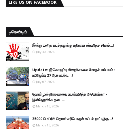
LIKE US ON FACEBOOK
டிரெண்டிங்
இன்று மனித கடத்தலுக்கு எதிரான சர்வதேச தினம்...!
July 30, 2026
Update: நீர்கொழும்பு சிறைச்சாலை மோதல் சம்பவம் :
உயிரிழப்பு 27 ஆக உயர்வு...!
July 07, 2026
ஹோர்முஸ் நீரிணையை பயன்படுத்த அமெரிக்கா –
இஸ்ரேலுக்கே தடை...!
March 16, 2026
35000 மெட்ரிக் தொன் எரிபொருள் கப்பல் நாட்டிற்கு...!
March 16, 2026