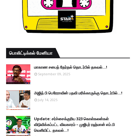
பொலிட்டிக்கல் மேனியா
மாகாண சபைத் தேர்தல் தொடர்பில் தகவல்...!
September 09, 2025
அஜித் பி பெரேராவின் பதவி மரிக்காருக்கு தொடர்பில்...!
July 14, 2025
Update: சர்ச்சைக்குரிய 323 கொள்கலன்கள்
விடுவிக்கப்பட்ட விவகாரம் – முஜிபுர் ரஹ்மான் எம்.பி
வெளியிட்ட தகவல்...!