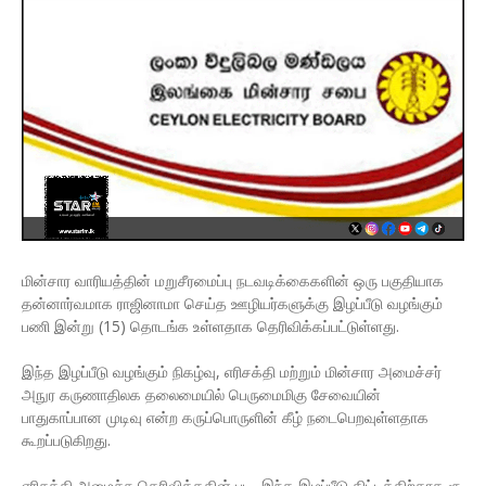
மின்சார வாரியத்தின் மறுசீரமைப்பு நடவடிக்கைகளின் ஒரு பகுதியாக
தன்னார்வமாக ராஜினாமா செய்த ஊழியர்களுக்கு இழப்பீடு வழங்கும்
பணி இன்று (15) தொடங்க உள்ளதாக தெரிவிக்கப்பட்டுள்ளது.
இந்த இழப்பீடு வழங்கும் நிகழ்வு, எரிசக்தி மற்றும் மின்சார அமைச்சர்
அநுர கருணாதிலக தலைமையில் பெருமைமிகு சேவையின்
பாதுகாப்பான முடிவு என்ற கருப்பொருளின் கீழ் நடைபெறவுள்ளதாக
கூறப்படுகிறது.
எரிசக்தி அமைச்சு தெரிவித்ததின் படி, இந்த இழப்பீடு திட்டத்திற்காக ரூ.