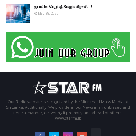
ரூபாவின் பெறுமதி மேலும் வீழ்ச்சி...!
May 28, 2025
Our Radio website is recognized by the Ministry of Mass Media of
Sri Lanka. Additionally, We provide all our News in an unbiased and
neutral manner, delivering it promptly and ahead of others.
www.starfm.lk