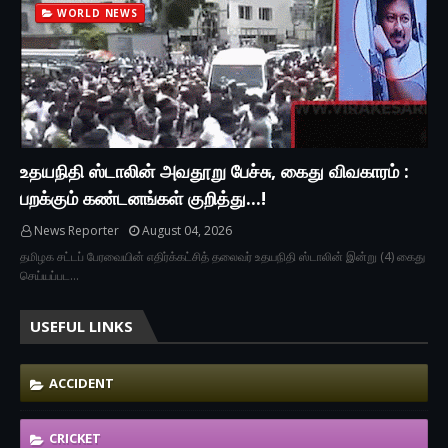
WORLD NEWS
உதயநிதி ஸ்டாலின் அவதூறு பேச்சு, கைது விவகாரம் :
பறக்கும் கண்டனங்கள் குறித்து...!
News Reporter
August 04, 2026
தமிழக சட்டப் பேரவையின் எதிர்க்கட்சித் தலைவர் உதயநிதி ஸ்டாலின் இன்று (4) கைது
செய்யப்பட…
USEFUL LINKS
ACCIDENT
CRICKET