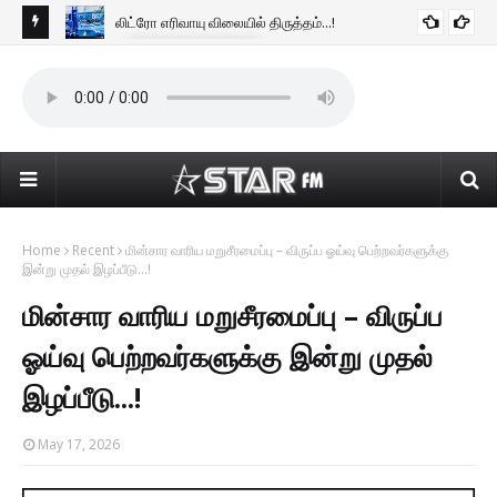
லிட்ரோ எரிவாயு விலையில் திருத்தம்...!
BUSINESS NEWS
டன்
கொழ
கொண
Home
Recent
மின்சார வாரிய மறுசீரமைப்பு – விருப்ப ஓய்வு பெற்றவர்களுக்கு
இன்று முதல் இழப்பீடு...!
மின்சார வாரிய மறுசீரமைப்பு – விருப்ப
ஓய்வு பெற்றவர்களுக்கு இன்று முதல்
இழப்பீடு...!
May 17, 2026