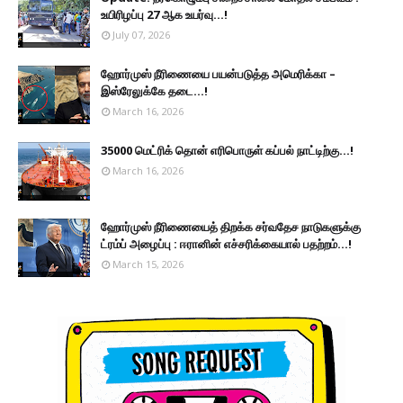
உயிரிழப்பு 27 ஆக உயர்வு...!
July 07, 2026
ஹோர்முஸ் நீரிணையை பயன்படுத்த அமெரிக்கா –
இஸ்ரேலுக்கே தடை...!
March 16, 2026
35000 மெட்ரிக் தொன் எரிபொருள் கப்பல் நாட்டிற்கு...!
March 16, 2026
ஹோர்முஸ் நீரிணையைத் திறக்க சர்வதேச நாடுகளுக்கு
ட்ரம்ப் அழைப்பு : ஈரானின் எச்சரிக்கையால் பதற்றம்...!
March 15, 2026