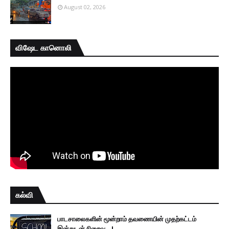
August 02, 2026
விஷேட கானொலி
கல்வி
பாடசாலைகளின் மூன்றாம் தவணையின் முதற்கட்டம்
இன்றுடன் நிறைவு...!