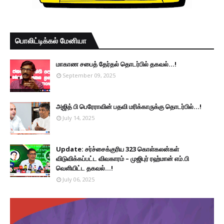
பொலிட்டிக்கல் மேனியா
மாகாண சபைத் தேர்தல் தொடர்பில் தகவல்...!
September 09, 2025
அஜித் பி பெரேராவின் பதவி மரிக்காருக்கு தொடர்பில்...!
July 14, 2025
Update: சர்ச்சைக்குரிய 323 கொள்கலன்கள்
விடுவிக்கப்பட்ட விவகாரம் – முஜிபுர் ரஹ்மான் எம்.பி
வெளியிட்ட தகவல்...!
July 06, 2025