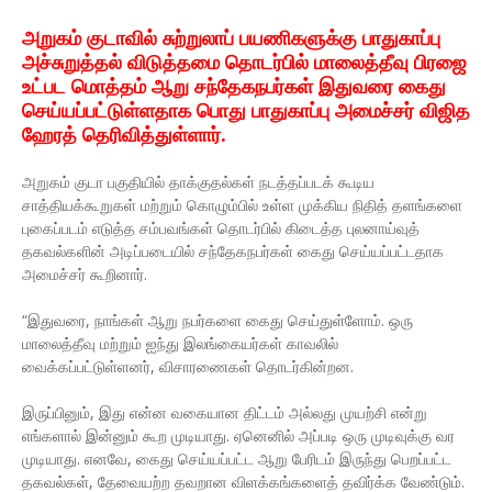
அறுகம் குடாவில் சுற்றுலாப் பயணிகளுக்கு பாதுகாப்பு
அச்சுறுத்தல் விடுத்தமை தொடர்பில் மாலைத்தீவு பிரஜை
உட்பட மொத்தம் ஆறு சந்தேகநபர்கள் இதுவரை கைது
செய்யப்பட்டுள்ளதாக பொது பாதுகாப்பு அமைச்சர் விஜித
ஹேரத் தெரிவித்துள்ளார்.
அறுகம் குடா பகுதியில் தாக்குதல்கள் நடத்தப்படக் கூடிய
சாத்தியக்கூறுகள் மற்றும் கொழும்பில் உள்ள முக்கிய நிதித் தளங்களை
புகைப்படம் எடுத்த சம்பவங்கள் தொடர்பில் கிடைத்த புலனாய்வுத்
தகவல்களின் அடிப்படையில் சந்தேகநபர்கள் கைது செய்யப்பட்டதாக
அமைச்சர் கூறினார்.
“இதுவரை, நாங்கள் ஆறு நபர்களை கைது செய்துள்ளோம். ஒரு
மாலைத்தீவு மற்றும் ஐந்து இலங்கையர்கள் காவலில்
வைக்கப்பட்டுள்ளனர், விசாரணைகள் தொடர்கின்றன.
இருப்பினும், இது என்ன வகையான திட்டம் அல்லது முயற்சி என்று
எங்களால் இன்னும் கூற முடியாது. ஏனெனில் அப்படி ஒரு முடிவுக்கு வர
முடியாது. எனவே, கைது செய்யப்பட்ட ஆறு பேரிடம் இருந்து பெறப்பட்ட
தகவல்கள், தேவையற்ற தவறான விளக்கங்களைத் தவிர்க்க வேண்டும்.