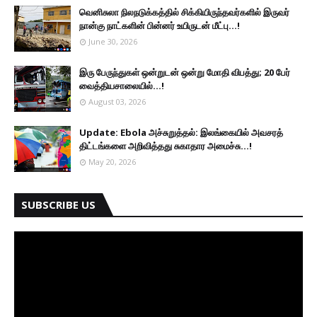
வெனிசுலா நிலநடுக்கத்தில் சிக்கியிருந்தவர்களில் இருவர்
நான்கு நாட்களின் பின்னர் உயிருடன் மீட்பு...!
June 30, 2026
இரு ப‍ேருந்துகள் ஒன்றுடன் ஒன்று மோதி விபத்து; 20 பேர்
வைத்தியசாலையில்...!
August 03, 2026
Update: Ebola அச்சுறுத்தல்: இலங்கையில் அவசரத்
திட்டங்களை அறிவித்தது சுகாதார அமைச்சு...!
May 20, 2026
SUBSCRIBE US