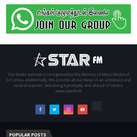
Our Radio website is recognized by the Ministry of Mass Media of
Sri Lanka. Additionally, We provide all our News in an unbiased and
neutral manner, delivering it promptly and ahead of others.
www.starfm.lk
POPULAR POSTS