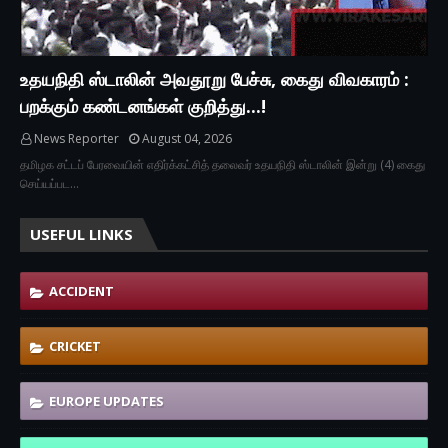
உதயநிதி ஸ்டாலின் அவதூறு பேச்சு, கைது விவகாரம் :
பறக்கும் கண்டனங்கள் குறித்து...!
News Reporter
August 04, 2026
தமிழக சட்டப் பேரவையின் எதிர்க்கட்சித் தலைவர் உதயநிதி ஸ்டாலின் இன்று (4) கைது
செய்யப்பட…
USEFUL LINKS
ACCIDENT
CRICKET
EUROPE UPDATES