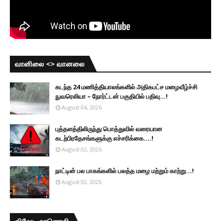
வானிலை <> வானலை
கடந்த 24 மணித்தியாலங்களில் அதிகபட்ச மழைவீழ்ச்சி
நுவரெலியா – நோர்ட்டன் பகுதியில் பதிவு...!
August 04, 2026
புத்தளத்திலிருந்து பொத்துவில் வரையான
கடற்பிரதேசங்களுக்கு எச்சரிக்கை....!
August 02, 2026
நாட்டின் பல பாகங்களில் பலத்த மழை மற்றும் காற்று...!
August 02, 2026
விஷேட கானொலி