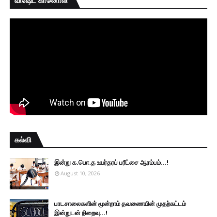
கல்வி
இன்று க.பொ.த உயர்தரப் பரீட்சை ஆரம்பம்...!
August 10, 2026
பாடசாலைகளின் மூன்றாம் தவணையின் முதற்கட்டம்
இன்றுடன் நிறைவு...!