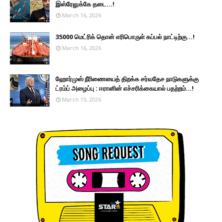
இஸ்ரேலுக்கே தடை...!
March 16, 2026
35000 மெட்ரிக் தொன் எரிபொருள் கப்பல் நாட்டிற்கு...!
March 16, 2026
ஹோர்முஸ் நீரிணையைத் திறக்க சர்வதேச நாடுகளுக்கு
ட்ரம்ப் அழைப்பு : ஈரானின் எச்சரிக்கையால் பதற்றம்...!
March 15, 2026