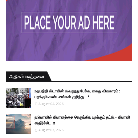
அதிகம் படித்தவை
உதயநிதி ஸ்டாலின் அவதூறு பேச்சு, கைது விவகாரம் :
பறக்கும் கண்டனங்கள் குறித்து...!
August 04, 2026
நடுவானில் விமானத்தை நெருங்கிய பறக்கும் தட்டு - விமானி
அதிர்ச்சி...!!
August 03, 2026