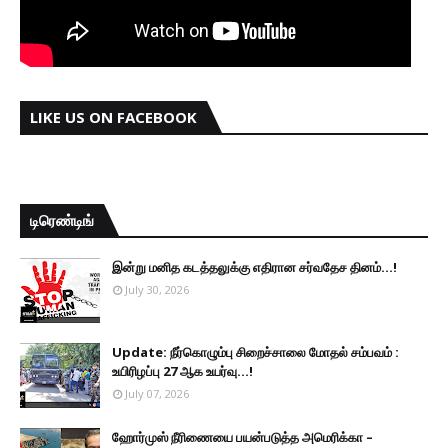
LIKE US ON FACEBOOK
டிரெண்டிங்
இன்று மனித கடத்தலுக்கு எதிரான சர்வதேச தினம்...!
July 30, 2026
Update: நீர்கொழும்பு சிறைச்சாலை மோதல் சம்பவம் :
உயிரிழப்பு 27 ஆக உயர்வு...!
July 07, 2026
ஹோர்முஸ் நீரிணையை பயன்படுத்த அமெரிக்கா –