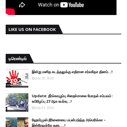
LIKE US ON FACEBOOK
டிரெண்டிங்
இன்று மனித கடத்தலுக்கு எதிரான சர்வதேச தினம்...!
July 30, 2026
Update: நீர்கொழும்பு சிறைச்சாலை மோதல் சம்பவம் :
உயிரிழப்பு 27 ஆக உயர்வு...!
July 07, 2026
ஹோர்முஸ் நீரிணையை பயன்படுத்த அமெரிக்கா –
இஸ்ரேலுக்கே தடை...!