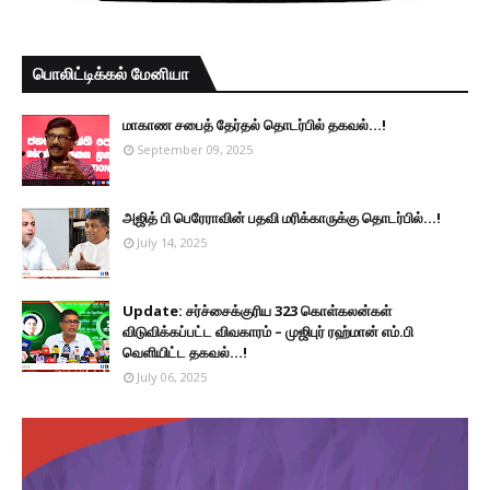
பொலிட்டிக்கல் மேனியா
மாகாண சபைத் தேர்தல் தொடர்பில் தகவல்...!
September 09, 2025
அஜித் பி பெரேராவின் பதவி மரிக்காருக்கு தொடர்பில்...!
July 14, 2025
Update: சர்ச்சைக்குரிய 323 கொள்கலன்கள்
விடுவிக்கப்பட்ட விவகாரம் – முஜிபுர் ரஹ்மான் எம்.பி
வெளியிட்ட தகவல்...!
July 06, 2025