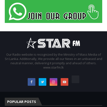
Our Radio website is recognized by the Ministry of Mass Media of
Sri Lanka. Additionally, We provide all our News in an unbiased and
neutral manner, delivering it promptly and ahead of others.
www.starfm.lk
POPULAR POSTS