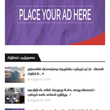
அதிகம் படித்தவை
நடுவானில் விமானத்தை நெருங்கிய பறக்கும் தட்டு - விமானி
அதிர்ச்சி...!!
August 03, 2026
உதயநிதி ஸ்டாலின் அவதூறு பேச்சு, கைது விவகாரம் :
பறக்கும் கண்டனங்கள் குறித்து...!
August 04, 2026