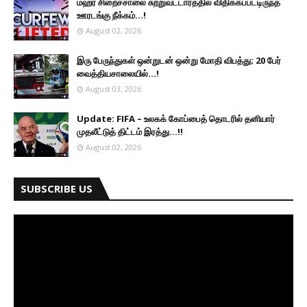
மஹர சிறைச்சாலை சுற்றுவட்டாரத்தில் விதிக்கப்பட்டிருந்த
ஊரடங்கு நீக்கம்...!
August 02, 2026
இரு ப‍ேருந்துகள் ஒன்றுடன் ஒன்று மோதி விபத்து; 20 பேர்
வைத்தியசாலையில்...!
August 03, 2026
Update: FIFA – உலகக் கோப்பைத் தொடரில் தனியார்
முதலீட்டுத் திட்டம் இரத்து...!!
August 02, 2026
SUBSCRIBE US