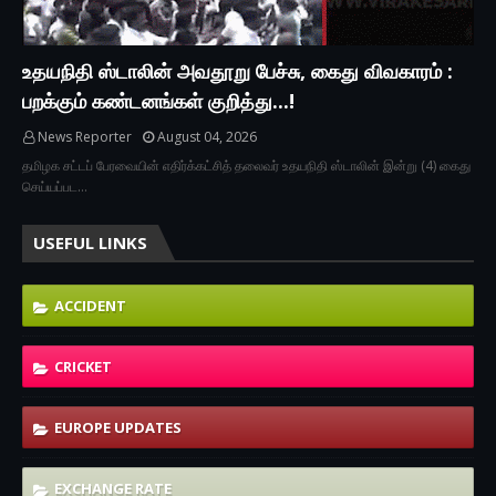
உதயநிதி ஸ்டாலின் அவதூறு பேச்சு, கைது விவகாரம் :
பறக்கும் கண்டனங்கள் குறித்து...!
News Reporter
August 04, 2026
தமிழக சட்டப் பேரவையின் எதிர்க்கட்சித் தலைவர் உதயநிதி ஸ்டாலின் இன்று (4) கைது
செய்யப்பட…
USEFUL LINKS
ACCIDENT
CRICKET
EUROPE UPDATES
EXCHANGE RATE