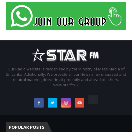
Our Radio website is recognized by the Ministry of Mass Media of
Sri Lanka. Additionally, We provide all our News in an unbiased and
neutral manner, delivering it promptly and ahead of others.
www.starfm.lk
POPULAR POSTS