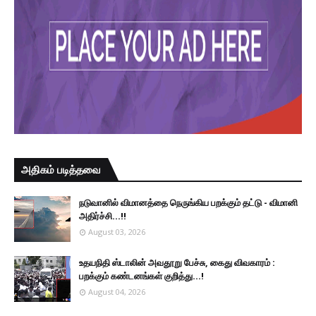
அதிகம் படித்தவை
நடுவானில் விமானத்தை நெருங்கிய பறக்கும் தட்டு - விமானி
அதிர்ச்சி...!!
August 03, 2026
உதயநிதி ஸ்டாலின் அவதூறு பேச்சு, கைது விவகாரம் :
பறக்கும் கண்டனங்கள் குறித்து...!
August 04, 2026