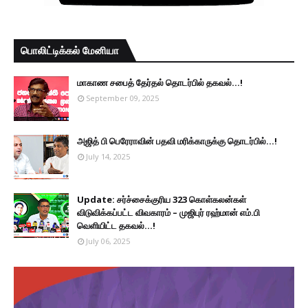
பொலிட்டிக்கல் மேனியா
மாகாண சபைத் தேர்தல் தொடர்பில் தகவல்...!
September 09, 2025
அஜித் பி பெரேராவின் பதவி மரிக்காருக்கு தொடர்பில்...!
July 14, 2025
Update: சர்ச்சைக்குரிய 323 கொள்கலன்கள்
விடுவிக்கப்பட்ட விவகாரம் – முஜிபுர் ரஹ்மான் எம்.பி
வெளியிட்ட தகவல்...!
July 06, 2025