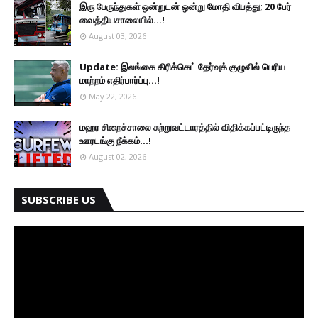
இரு ப‍ேருந்துகள் ஒன்றுடன் ஒன்று மோதி விபத்து; 20 பேர்
வைத்தியசாலையில்...!
August 03, 2026
Update: இலங்கை கிரிக்கெட் தேர்வுக் குழுவில் பெரிய
மாற்றம் எதிர்பார்ப்பு...!
May 22, 2026
மஹர சிறைச்சாலை சுற்றுவட்டாரத்தில் விதிக்கப்பட்டிருந்த
ஊரடங்கு நீக்கம்...!
August 02, 2026
SUBSCRIBE US