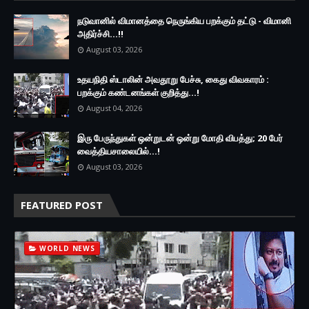
நடுவானில் விமானத்தை நெருங்கிய பறக்கும் தட்டு - விமானி
அதிர்ச்சி...!!
August 03, 2026
உதயநிதி ஸ்டாலின் அவதூறு பேச்சு, கைது விவகாரம் :
பறக்கும் கண்டனங்கள் குறித்து...!
August 04, 2026
இரு ப‍ேருந்துகள் ஒன்றுடன் ஒன்று மோதி விபத்து; 20 பேர்
வைத்தியசாலையில்...!
August 03, 2026
FEATURED POST
WORLD NEWS