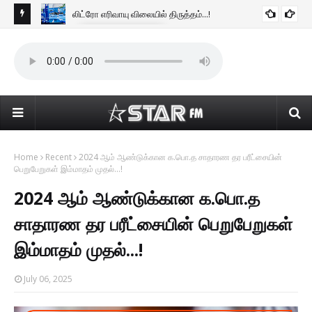
லிட்ரோ எரிவாயு விலையில் திருத்தம்...!
BUSINESS NEWS
டன்
கொழ
கொண
Home
Recent
2024 ஆம் ஆண்டுக்கான க.பொ.த சாதாரண தர பரீட்சையின்
பெறுபேறுகள் இம்மாதம் முதல்...!
2024 ஆம் ஆண்டுக்கான க.பொ.த
சாதாரண தர பரீட்சையின் பெறுபேறுகள்
இம்மாதம் முதல்...!
July 06, 2025