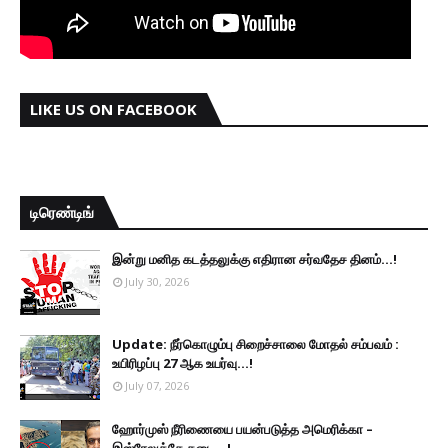
LIKE US ON FACEBOOK
டிரெண்டிங்
இன்று மனித கடத்தலுக்கு எதிரான சர்வதேச தினம்...!
July 30, 2026
Update: நீர்கொழும்பு சிறைச்சாலை மோதல் சம்பவம் :
உயிரிழப்பு 27 ஆக உயர்வு...!
July 07, 2026
ஹோர்முஸ் நீரிணையை பயன்படுத்த அமெரிக்கா –
இஸ்ரேலுக்கே தடை...!