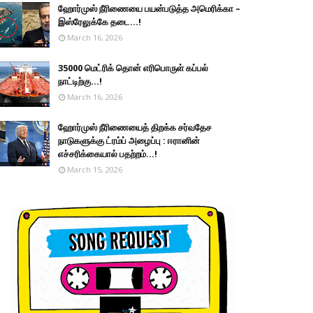
ஹோர்முஸ் நீரிணையை பயன்படுத்த அமெரிக்கா –
இஸ்ரேலுக்கே தடை...!
March 16, 2026
35000 மெட்ரிக் தொன் எரிபொருள் கப்பல்
நாட்டிற்கு...!
March 16, 2026
ஹோர்முஸ் நீரிணையைத் திறக்க சர்வதேச
நாடுகளுக்கு ட்ரம்ப் அழைப்பு : ஈரானின்
எச்சரிக்கையால் பதற்றம்...!
March 15, 2026