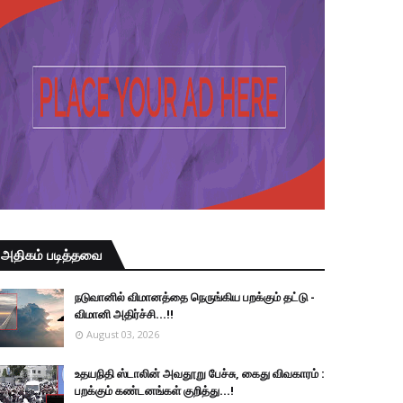
அதிகம் படித்தவை
நடுவானில் விமானத்தை நெருங்கிய பறக்கும் தட்டு -
விமானி அதிர்ச்சி...!!
August 03, 2026
உதயநிதி ஸ்டாலின் அவதூறு பேச்சு, கைது விவகாரம் :
பறக்கும் கண்டனங்கள் குறித்து...!