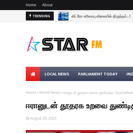
Home
About
லிட்ரோ எரிவாயு விலையில் திருத்தம்...!
TRENDING
LOCAL NEWS
PARLIAMENT TODAY
IN
Home
World News
ஈரானுடன் தூதரக உறவை துண்டித்த அவுஸ்திரேலியா
ஈரானுடன் தூதரக உறவை துண்டித்
August 30, 2025