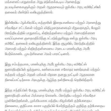
மக்களைப் பாதுகாக்க அது எடுக்கக்கூடிய அனைத்து
நடவடிக்கைகளுக்கும் அதன் ஆதரவையும் ஐக்கிய அரபு எமிரேட்ஸின்
தலைவர் மீண்டும் வலியுறுத்தினார்.
இஸ்ரேலிய ஆக்கிரமிப்பு கத்தாரின் இறையாண்மை மற்றும் அனைத்து
சர்வதேச சட்டங்கள் மற்றும் விதிமுறைகளையும் மீறுவதாகும், மேலும்
பிராந்தியத்தில் பாதுகாப்பு, ஸ்திரத்தன்மை மற்றும் அமைதிக்கான
வாய்ப்புகளை குறைமதிப்பிற்கு உட்படுத்துகிறது என்று ஐக்கிய அரபு
எமிரேட் தலைவர் வலியுறுத்தினார். இந்த சூழலில், பிராந்தியத்தில்
அமைதி மற்றும் ஸ்திரத்தன்மையை அடைய மாண்புமிகு அமீர்
மேற்கொண்ட முயற்சிகளை அவர் பாராட்டினார்.
இது சம்பந்தமாக, மாண்புமிகு அமீர் ஐக்கிய அரபு எமிரேட்ஸ்
ஜனாதிபதியின் ஒற்றுமை, உண்மையான சகோதர உணர்வுகள் மற்றும்
கத்தார் மற்றும் அதன் மக்கள் மீதான தனது நாட்டின் ஆதரவான
நிலைப்பாட்டிற்காக அவருக்கு ஆழ்ந்த நன்றியைத் தெரிவித்தார்.
இந்த சந்திப்பின் போது, ​​மாண்புமிகு அமீர் மற்றும் ஐக்கிய அரபு எமிரேட்ஸ்
ஜனாதிபதி பரஸ்பர அக்கறை கொண்ட பிராந்திய மற்றும் சர்வதேச
முன்னேற்றங்கள், முக்கியமாக மத்திய கிழக்கின் தற்போதைய
நிலைமை, குறிப்பாக காசா பகுதியில் போர்நிறுத்தம் குறித்த தற்போதைய
பேச்சுவார்த்தைகள் குறித்து கருத்துக்களைப் பரிமாறிக் கொண்டனர்.