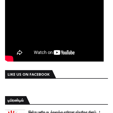
LIKE US ON FACEBOOK
டிரெண்டிங்
இன்று மனித கடத்தலுக்கு எதிரான சர்வதேச தினம்...!