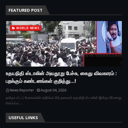
FEATURED POST
WORLD NEWS
உதயநிதி ஸ்டாலின் அவதூறு பேச்சு, கைது விவகாரம் :
பறக்கும் கண்டனங்கள் குறித்து...!
News Reporter
August 04, 2026
தமிழக சட்டப் பேரவையின் எதிர்க்கட்சித் தலைவர் உதயநிதி ஸ்டாலின் இன்று (4) கைது
செய்யப்பட…
USEFUL LINKS