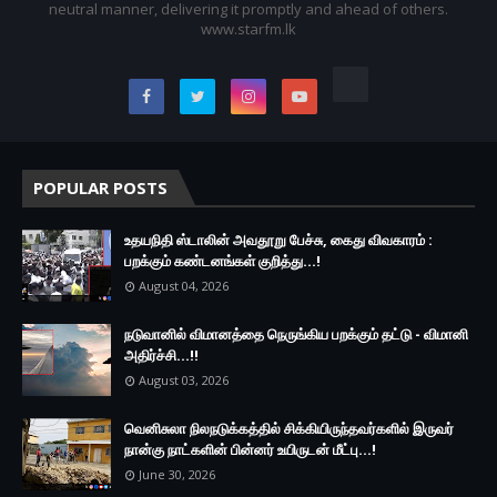
neutral manner, delivering it promptly and ahead of others.
www.starfm.lk
POPULAR POSTS
உதயநிதி ஸ்டாலின் அவதூறு பேச்சு, கைது விவகாரம் :
பறக்கும் கண்டனங்கள் குறித்து...!
August 04, 2026
நடுவானில் விமானத்தை நெருங்கிய பறக்கும் தட்டு - விமானி
அதிர்ச்சி...!!
August 03, 2026
வெனிசுலா நிலநடுக்கத்தில் சிக்கியிருந்தவர்களில் இருவர்
நான்கு நாட்களின் பின்னர் உயிருடன் மீட்பு...!
June 30, 2026