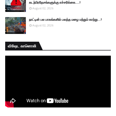
கடற்பிரதேசங்களுக்கு எச்சரிக்கை....!
August 02, 2026
நாட்டின் பல பாகங்களில் பலத்த மழை மற்றும் காற்று...!
August 02, 2026
விஷேட கானொலி