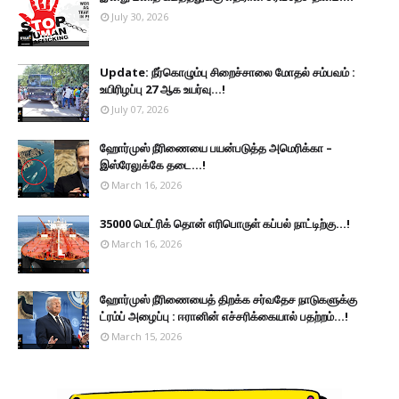
July 30, 2026
Update: நீர்கொழும்பு சிறைச்சாலை மோதல் சம்பவம் :
உயிரிழப்பு 27 ஆக உயர்வு...!
July 07, 2026
ஹோர்முஸ் நீரிணையை பயன்படுத்த அமெரிக்கா –
இஸ்ரேலுக்கே தடை...!
March 16, 2026
35000 மெட்ரிக் தொன் எரிபொருள் கப்பல் நாட்டிற்கு...!
March 16, 2026
ஹோர்முஸ் நீரிணையைத் திறக்க சர்வதேச நாடுகளுக்கு
ட்ரம்ப் அழைப்பு : ஈரானின் எச்சரிக்கையால் பதற்றம்...!
March 15, 2026