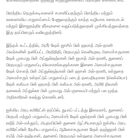
பிராந்திய நெருக்கடிகளைச் சமாளிப்பதற்கும் பிராந்திய மற்றும்
உலகளாவிய பாதுகாப்பைப் பேணுவதற்கும் உகந்த வழியாக உரையாடல்
மற்றும் இராஜதந்திர தீர்வுகளை வலுப்படுத்துவதன் முக்கியத்துவத்தை
இரு தரப்பினரும் வலியுறுத்தினர்.
இந்தக் கூட்டத்தில், அமீர் ஷேக் ஜாசிம் பின் ஹமாத் அல்-தானி
அவர்களின் தனிப்பட்ட பிரதிநிதி, பிரதமரும் வெளியுறவு அமைச்சருமான
ஷேக் முகமது பின் அப்துல்ரஹ்மான் பின் ஜமாத் அல்-தானி, துணைப்
பிரதமரும் பாதுகாப்பு விவகாரங்களுக்கான இணை அமைச்சருமான
ஷேக் சௌத் பின் அப்துல்ரஹ்மான் பின் ஹசன் அல்-தானி, உள்துறை
அமைச்சரும் உள்நாட்டுப் பாதுகாப்புப் படைத் தளபதியுமான (லெக்வியா)
ஷேக் கலீஃபா பின் ஹமாத் பின் கலீஃபா அல்-தானி, அமிரி திவான்
தலைவர் அப்துல்லா பின் முகமது அல்-குலைஃபி மற்றும் பல மூத்த
அதிகாரிகள் கலந்து கொண்டனர்.
ஐக்கிய அரபு எமிரேட்ஸ் தரப்பில், துபாய் பட்டத்து இளவரசர், துணைப்
பிரதமர் மற்றும் பாதுகாப்பு அமைச்சர் ஷேக் ஹம்தான் பின் முகமது பின்
ரஷீத் அல்-மக்தூம், அபுதாபியின் துணை ஆட்சியாளரும் ஐக்கிய அரபு
எமிரேட்ஸின் தேசிய பாதுகாப்பு ஆலோசகருமான ஷேக் தஹ்னூன் பின்
சயீத் அல்-நஹ்யான், துணைப் பிரதமரும் உள்துறை அமைச்சருமான