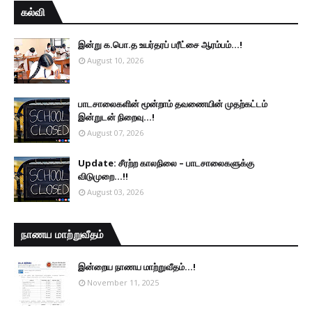
கல்வி
இன்று க.பொ.த உயர்தரப் பரீட்சை ஆரம்பம்...!
August 10, 2026
பாடசாலைகளின் மூன்றாம் தவணையின் முதற்கட்டம்
இன்றுடன் நிறைவு...!
August 07, 2026
Update: சீரற்ற காலநிலை – பாடசாலைகளுக்கு
விடுமுறை...!!
August 03, 2026
நாணய மாற்றுவீதம்
இன்றைய நாணய மாற்றுவீதம்...!
November 11, 2025