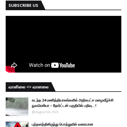
SUBSCRIBE US
வானிலை <> வானலை
கடந்த 24 மணித்தியாலங்களில் அதிகபட்ச மழைவீழ்ச்சி
நுவரெலியா – நோர்ட்டன் பகுதியில் பதிவு...!
August 04, 2026
புத்தளத்திலிருந்து பொத்துவில் வரையான