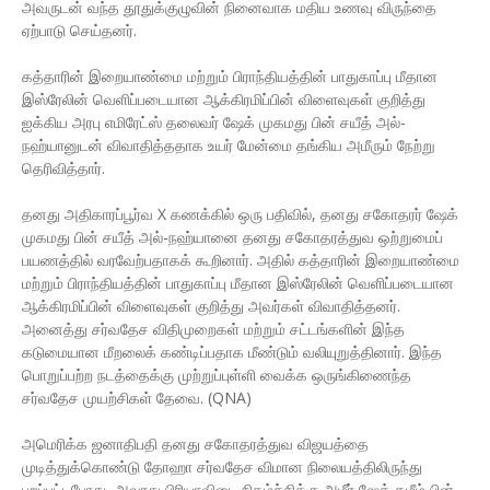
அவருடன் வந்த தூதுக்குழுவின் நினைவாக மதிய உணவு விருந்தை
ஏற்பாடு செய்தனர்.
கத்தாரின் இறையாண்மை மற்றும் பிராந்தியத்தின் பாதுகாப்பு மீதான
இஸ்ரேலின் வெளிப்படையான ஆக்கிரமிப்பின் விளைவுகள் குறித்து
ஐக்கிய அரபு எமிரேட்ஸ் தலைவர் ஷேக் முகமது பின் சயீத் அல்-
நஹ்யானுடன் விவாதித்ததாக உயர் மேன்மை தங்கிய அமீரும் நேற்று
தெரிவித்தார்.
தனது அதிகாரப்பூர்வ X கணக்கில் ஒரு பதிவில், தனது சகோதரர் ஷேக்
முகமது பின் சயீத் அல்-நஹ்யானை தனது சகோதரத்துவ ஒற்றுமைப்
பயணத்தில் வரவேற்பதாகக் கூறினார். அதில் கத்தாரின் இறையாண்மை
மற்றும் பிராந்தியத்தின் பாதுகாப்பு மீதான இஸ்ரேலின் வெளிப்படையான
ஆக்கிரமிப்பின் விளைவுகள் குறித்து அவர்கள் விவாதித்தனர்.
அனைத்து சர்வதேச விதிமுறைகள் மற்றும் சட்டங்களின் இந்த
கடுமையான மீறலைக் கண்டிப்பதாக மீண்டும் வலியுறுத்தினார். இந்த
பொறுப்பற்ற நடத்தைக்கு முற்றுப்புள்ளி வைக்க ஒருங்கிணைந்த
சர்வதேச முயற்சிகள் தேவை. (QNA)
அமெரிக்க ஜனாதிபதி தனது சகோதரத்துவ விஜயத்தை
முடித்துக்கொண்டு தோஹா சர்வதேச விமான நிலையத்திலிருந்து
புறப்பட்டபோது, ​​அவரது பிரியாவிடை நிகழ்ச்சிக்கு அமீர் ஷேக் தமீம் பின்