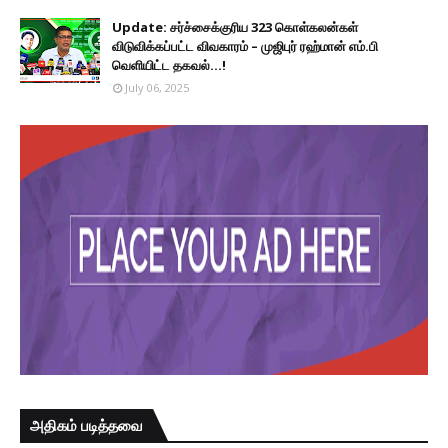
Update: சர்ச்சைக்குரிய 323 கொள்கலன்கள்
விடுவிக்கப்பட்ட விவகாரம் – முஜிபுர் ரஹ்மான் எம்.பி
வெளியிட்ட தகவல்...!
July 06, 2025
அதிகம் படித்தவை