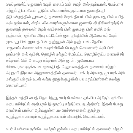
லெப்டினன்ட் ஜெனரல் ஷேக் சைஃப் பின் சயீத் அல்-நஹ்யான், மேம்பாடு
மற்றும் தியாகிகள் குடும்ப விவகாரங்களுக்கான ஜனாதிபதி
நீதிமன்றத்தின் துணைத் தலைவர் ஷேக் தியாப் பின் முகமது பின் சயீத்
அல் நஹ்யான், சிறப்பு விவகாரங்களுக்கான ஜனாதிபதி நீதிமன்றத்தின்
துணைத் தலைவர் ஷேக் ஹம்தான் பின் முகமது பின் சயீத் அல்
நஹ்யான், ஐக்கிய அரபு எமிரேட்ஸ் ஜனாதிபதியின் ஆலோசகர் ஷேக்
முகமது பின் ஹமாத் பின் தஹ்னூன் அல் நஹ்யான், தேசிய
பாதுகாப்புக்கான உச்ச கவுன்சிலின் பொதுச் செயலாளர் அலி பின்
ஹம்மாத் அல் ஷம்சி, தொழில் மற்றும் மேம்பட்ட தொழில்நுட்ப அமைச்சர்
சுல்தான் பின் அகமது சுல்தான் அல் ஜாபர், மூலோபாய
விவகாரங்களுக்கான ஜனாதிபதி அலுவலகத்தின் தலைவர் மற்றும்
அபுதாபி நிர்வாக அலுவலகத்தின் தலைவர் டாக்டர் அகமது முபாரக் அல்
மஸ்ரூயி மற்றும் உடன் வந்த தூதுக்குழுவின் பல உறுப்பினர்கள் கலந்து
கொண்டனர்.
இந்தச் சந்திப்பைத் தொடர்ந்து, உயர் மேன்மை தங்கிய அமீரும் ஐக்கிய
அரபு எமிரேட்ஸ் அதிபரும் இருதரப்பு சந்திப்பை நடத்தினர், இதன் போது
அவர்கள் பரஸ்பர ஆர்வமுள்ள பல பிரச்சினைகள் குறித்து
கருத்துக்களையும் கருத்துகளையும் பரிமாறிக் கொண்டனர்.
உயர் மேன்மை தங்கிய அமீரும் ஐக்கிய அரபு எமிரேட்ஸ் தலைவர் மற்றும்