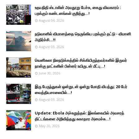
உதயநிதி ஸ்டாலின் அவதூறு பேச்சு, கைது விவகாரம் :
பறக்கும் கண்டனங்கள் குறித்து...!
August 04, 2026
நடுவானில் விமானத்தை நெருங்கிய பறக்கும் தட்டு - விமானி
அதிர்ச்சி...!!
August 03, 2026
வெனிசுலா நிலநடுக்கத்தில் சிக்கியிருந்தவர்களில் இருவர்
நான்கு நாட்களின் பின்னர் உயிருடன் மீட்பு...!
June 30, 2026
இரு ப‍ேருந்துகள் ஒன்றுடன் ஒன்று மோதி விபத்து; 20 பேர்
வைத்தியசாலையில்...!
August 03, 2026
Update: Ebola அச்சுறுத்தல்: இலங்கையில் அவசரத்
திட்டங்களை அறிவித்தது சுகாதார அமைச்சு...!
May 20, 2026