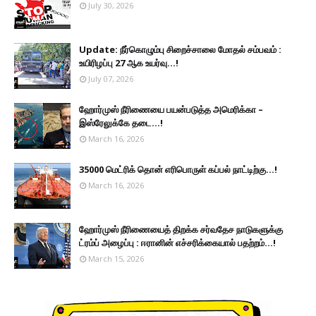
July 30, 2026
Update: நீர்கொழும்பு சிறைச்சாலை மோதல் சம்பவம் :
உயிரிழப்பு 27 ஆக உயர்வு...!
July 07, 2026
ஹோர்முஸ் நீரிணையை பயன்படுத்த அமெரிக்கா –
இஸ்ரேலுக்கே தடை...!
March 16, 2026
35000 மெட்ரிக் தொன் எரிபொருள் கப்பல் நாட்டிற்கு...!
March 16, 2026
ஹோர்முஸ் நீரிணையைத் திறக்க சர்வதேச நாடுகளுக்கு
ட்ரம்ப் அழைப்பு : ஈரானின் எச்சரிக்கையால் பதற்றம்...!
March 15, 2026