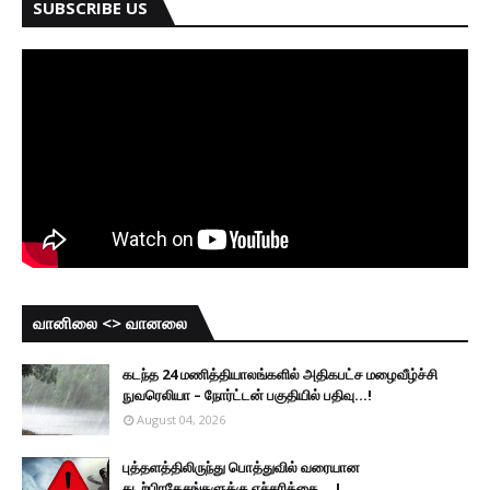
SUBSCRIBE US
வானிலை <> வானலை
கடந்த 24 மணித்தியாலங்களில் அதிகபட்ச மழைவீழ்ச்சி
நுவரெலியா – நோர்ட்டன் பகுதியில் பதிவு...!
August 04, 2026
புத்தளத்திலிருந்து பொத்துவில் வரையான
கடற்பிரதேசங்களுக்கு எச்சரிக்கை....!