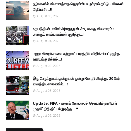
நடுவானில் விமானத்தை நெருங்கிய பறக்கும் தட்டு - விமானி
அதிர்ச்சி...!!
August 03, 2026
உதயநிதி ஸ்டாலின் அவதூறு பேச்சு, கைது விவகாரம் :
பறக்கும் கண்டனங்கள் குறித்து...!
August 04, 2026
மஹர சிறைச்சாலை சுற்றுவட்டாரத்தில் விதிக்கப்பட்டிருந்த
ஊரடங்கு நீக்கம்...!
August 02, 2026
இரு ப‍ேருந்துகள் ஒன்றுடன் ஒன்று மோதி விபத்து; 20 பேர்
வைத்தியசாலையில்...!
August 03, 2026
Update: FIFA – உலகக் கோப்பைத் தொடரில் தனியார்
முதலீட்டுத் திட்டம் இரத்து...!!
August 02, 2026