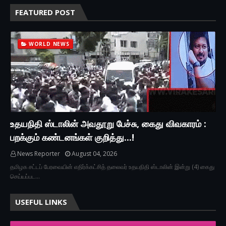
FEATURED POST
WORLD NEWS
உதயநிதி ஸ்டாலின் அவதூறு பேச்சு, கைது விவகாரம் :
பறக்கும் கண்டனங்கள் குறித்து...!
News Reporter
August 04, 2026
தமிழக சட்டப் பேரவையின் எதிர்க்கட்சித் தலைவர் உதயநிதி ஸ்டாலின் இன்று (4) கைது
செய்யப்பட…
USEFUL LINKS