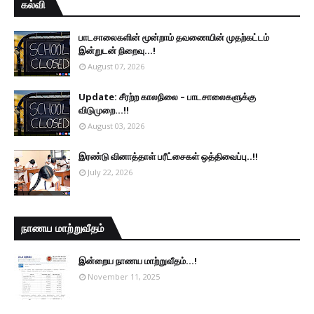
கல்வி
பாடசாலைகளின் மூன்றாம் தவணையின் முதற்கட்டம்
இன்றுடன் நிறைவு...!
August 07, 2026
Update: சீரற்ற காலநிலை – பாடசாலைகளுக்கு
விடுமுறை...!!
August 03, 2026
இரண்டு வினாத்தாள் பரீட்சைகள் ஒத்திவைப்பு..!!
July 22, 2026
நாணய மாற்றுவீதம்
இன்றைய நாணய மாற்றுவீதம்...!
November 11, 2025