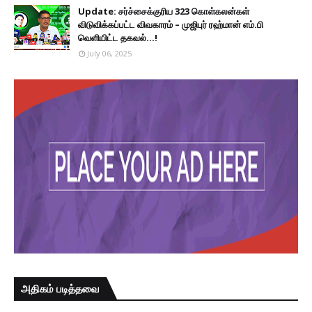
Update: சர்ச்சைக்குரிய 323 கொள்கலன்கள்
விடுவிக்கப்பட்ட விவகாரம் – முஜிபுர் ரஹ்மான் எம்.பி
வெளியிட்ட தகவல்...!
July 06, 2025
அதிகம் படித்தவை