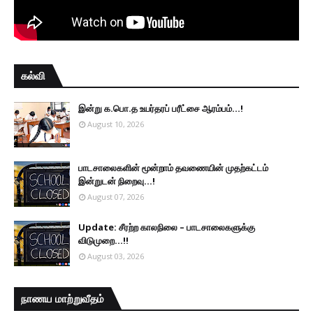
கல்வி
இன்று க.பொ.த உயர்தரப் பரீட்சை ஆரம்பம்...!
August 10, 2026
பாடசாலைகளின் மூன்றாம் தவணையின் முதற்கட்டம்
இன்றுடன் நிறைவு...!
August 07, 2026
Update: சீரற்ற காலநிலை – பாடசாலைகளுக்கு
விடுமுறை...!!
August 03, 2026
நாணய மாற்றுவீதம்