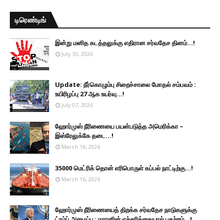
டிரெண்டிங்
இன்று மனித கடத்தலுக்கு எதிரான சர்வதேச தினம்...!
July 30, 2026
Update: நீர்கொழும்பு சிறைச்சாலை மோதல் சம்பவம் :
உயிரிழப்பு 27 ஆக உயர்வு...!
July 07, 2026
ஹோர்முஸ் நீரிணையை பயன்படுத்த அமெரிக்கா –
இஸ்ரேலுக்கே தடை...!
March 16, 2026
35000 மெட்ரிக் தொன் எரிபொருள் கப்பல் நாட்டிற்கு...!
March 16, 2026
ஹோர்முஸ் நீரிணையைத் திறக்க சர்வதேச நாடுகளுக்கு
ட்ரம்ப் அழைப்பு : ஈரானின் எச்சரிக்கையால் பதற்றம்...!