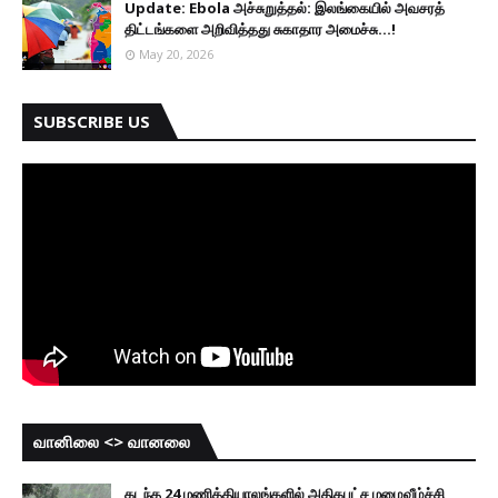
Update: Ebola அச்சுறுத்தல்: இலங்கையில் அவசரத்
திட்டங்களை அறிவித்தது சுகாதார அமைச்சு...!
May 20, 2026
SUBSCRIBE US
வானிலை <> வானலை
கடந்த 24 மணித்தியாலங்களில் அதிகபட்ச மழைவீழ்ச்சி