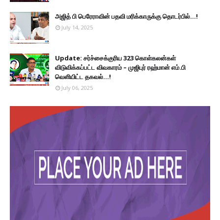
அஜித் பி பெரேராவின் பதவி மரிக்காருக்கு தொடர்பில்...!
July 14, 2025
Update: சர்ச்சைக்குரிய 323 கொள்கலன்கள்
விடுவிக்கப்பட்ட விவகாரம் – முஜிபுர் ரஹ்மான் எம்.பி
வெளியிட்ட தகவல்...!
July 06, 2025