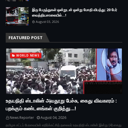
இரு ப‍ேருந்துகள் ஒன்றுடன் ஒன்று மோதி விபத்து; 20 பேர்
வைத்தியசாலையில்...!
August 03, 2026
FEATURED POST
WORLD NEWS
உதயநிதி ஸ்டாலின் அவதூறு பேச்சு, கைது விவகாரம் :
பறக்கும் கண்டனங்கள் குறித்து...!
News Reporter
August 04, 2026
தமிழக சட்டப் பேரவையின் எதிர்க்கட்சித் தலைவர் உதயநிதி ஸ்டாலின் இன்று (4) கைது