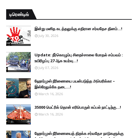
டிரெண்டிங்
இன்று மனித கடத்தலுக்கு எதிரான சர்வதேச தினம்...!
July 30, 2026
Update: நீர்கொழும்பு சிறைச்சாலை மோதல் சம்பவம் :
உயிரிழப்பு 27 ஆக உயர்வு...!
July 07, 2026
ஹோர்முஸ் நீரிணையை பயன்படுத்த அமெரிக்கா –
இஸ்ரேலுக்கே தடை...!
March 16, 2026
35000 மெட்ரிக் தொன் எரிபொருள் கப்பல் நாட்டிற்கு...!
March 16, 2026
ஹோர்முஸ் நீரிணையைத் திறக்க சர்வதேச நாடுகளுக்கு