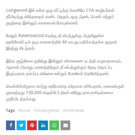
Longwood-இல் உள்ள ஒரு வீட்டிற்கு வெளியே CFA ஊழியர்கள்
தீப்பிடித்து எரிந்ததைக் கண்ட பிறகும், ஒரு ஆண், பெண் மற்றும்
குழந்தை இன்னும் காணாமல் போயுள்ளனர்.
மேலும் Ravenswood தெற்கு தீ விபத்துக்கு அருகிலுள்ள
ஹார்கோர்ட்டில் ஒரு வாகனத்தில் 60 வயது மதிக்கத்தக்க ஒருவர்
இறந்து கிடந்தார்.
இந்த சூழ்நிலை குறித்து இன்னும் விசாரணை நடத்தி வருவதாகவும்,
ஆனால் அவரது மரணத்திற்கும் தீ விபத்துக்கும் நேரடி தொடர்பு
இருப்பதாக நம்பப்படவில்லை என்றும் போலீசார் தெரிவித்தனர்.
வெள்ளிக்கிழமை காற்று எதிர்பாராத விதமாக வீசியதால், மாலைக்குள்
குறைந்தது 130,000 ஹெக்டேர் நிலம் எரிந்து நாசமாகியுள்ளமை
குறிப்பிடத்தக்கது.
Tags:
Recent
Trending News
World News