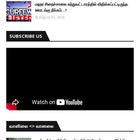
மஹர சிறைச்சாலை சுற்றுவட்டாரத்தில் விதிக்கப்பட்டிருந்த
ஊரடங்கு நீக்கம்...!
August 02, 2026
SUBSCRIBE US
வானிலை <> வானலை