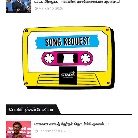
ட்ரம்ப் அழைப்பு : ஈரானின் எச்சரிக்கையால் பதற்றம்...!
March 15, 2026
பொலிட்டிக்கல் மேனியா
மாகாண சபைத் தேர்தல் தொடர்பில் தகவல்...!
September 09, 2025