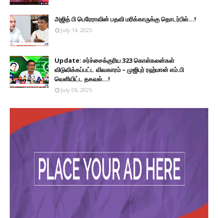
அஜித் பி பெரேராவின் பதவி மரிக்காருக்கு தொடர்பில்...!
July 14, 2025
Update: சர்ச்சைக்குரிய 323 கொள்கலன்கள்
விடுவிக்கப்பட்ட விவகாரம் – முஜிபுர் ரஹ்மான் எம்.பி
வெளியிட்ட தகவல்...!
July 06, 2025