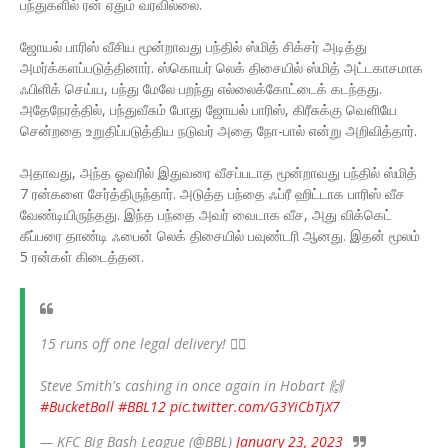
பந்துகளில் ரன் ஏதும் வரவில்லை.
ஜோயல் பாரிஸ் வீசிய மூன்றாவது பந்தில் ஸ்மித் சிக்சர் அடித்து
அமர்க்களப்படுத்தினார். ஸ்கொயர் லெக் திசையில் ஸ்மித் அட்டகாசமாக
ஃபிளிக் செய்ய, பந்து மேலே பறந்து எல்லைக்கோட்டைக் கடந்தது.
அதேநேரத்தில், பந்துவீசும் போது ஜோயல் பாரிஸ், கிரீசுக்கு வெளியே
சென்றதை உறுதிப்படுத்திய நடுவர் அதை நோ-பால் என்று அறிவித்தார்.
அதாவது, அந்த ஓவரில் இதுவரை வீசப்படாத மூன்றாவது பந்தில் ஸ்மித்
7 ரன்களை சேர்த்திருந்தார். அடுத்த பந்தை ஃப்ரீ ஹிட்டாக பாரிஸ் வீச
வேண்டியிருந்தது. இந்த பந்தை அவர் வைடாக வீச, அது விக்கெட்
கீப்பரை தாண்டி ஃபைன் லெக் திசையில் பவுண்டரி ஆனது. இதன் மூலம்
5 ரன்கள் கிடைத்தன.
15 runs off one legal delivery! 😵‍💫
Steve Smith's cashing in once again in Hobart 🙌
#BucketBall
#BBL12
pic.twitter.com/G3YiCbTjX7
— KFC Big Bash League (@BBL)
January 23, 2023