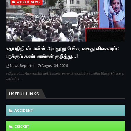
WORLD NEWS
உதயநிதி ஸ்டாலின் அவதூறு பேச்சு, கைது விவகாரம் :
பறக்கும் கண்டனங்கள் குறித்து...!
News Reporter
August 04, 2026
தமிழக சட்டப் பேரவையின் எதிர்க்கட்சித் தலைவர் உதயநிதி ஸ்டாலின் இன்று (4) கைது
செய்யப்பட…
USEFUL LINKS
ACCIDENT
CRICKET