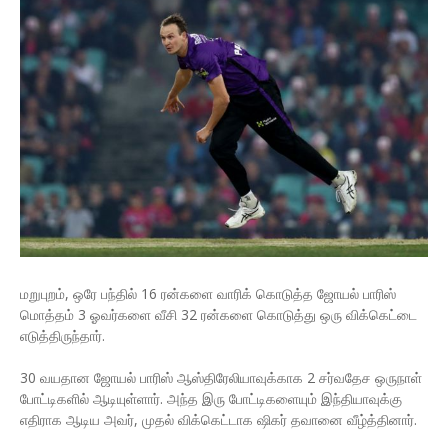
மறுபுறம், ஒரே பந்தில் 16 ரன்களை வாரிக் கொடுத்த ஜோயல் பாரிஸ்
மொத்தம் 3 ஓவர்களை வீசி 32 ரன்களை கொடுத்து ஒரு விக்கெட்டை
எடுத்திருந்தார்.
30 வயதான ஜோயல் பாரிஸ் ஆஸ்திரேலியாவுக்காக 2 சர்வதேச ஒருநாள்
போட்டிகளில் ஆடியுள்ளார். அந்த இரு போட்டிகளையும் இந்தியாவுக்கு
எதிராக ஆடிய அவர், முதல் விக்கெட்டாக ஷிகர் தவானை வீழ்த்தினார்.