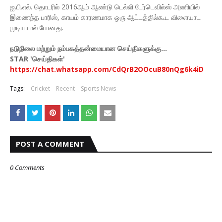
ஐ.பி.எல். தொடரில் 2016ஆம் ஆண்டு டெல்லி டேர்டெவில்ஸ் அணியில்
இணைந்த பாரிஸ், காயம் காரணமாக ஒரு ஆட்டத்தில்கூட விளையாட
முடியாமல் போனது.
நடுநிலை மற்றும் நம்பகத்தன்மையான செய்திகளுக்கு...
STAR 'செய்திகள்'
https://chat.whatsapp.com/CdQrB2OOcuB80nQg6k4iD
Tags:
Cricket
Recent
Sports News
POST A COMMENT
0 Comments