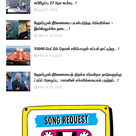
உயிரிழப்பு 27 ஆக உயர்வு...!
July 07, 2026
ஹோர்முஸ் நீரிணையை பயன்படுத்த அமெரிக்கா –
இஸ்ரேலுக்கே தடை...!
March 16, 2026
35000 மெட்ரிக் தொன் எரிபொருள் கப்பல் நாட்டிற்கு...!
March 16, 2026
ஹோர்முஸ் நீரிணையைத் திறக்க சர்வதேச நாடுகளுக்கு
ட்ரம்ப் அழைப்பு : ஈரானின் எச்சரிக்கையால் பதற்றம்...!
March 15, 2026