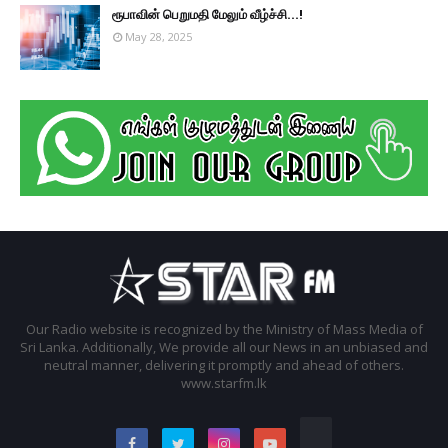
ரூபாவின் பெறுமதி மேலும் வீழ்ச்சி...!
May 28, 2025
Our Radio website is recognized by the Ministry of Mass Media of
Sri Lanka. Additionally, We provide all our News in an unbiased and
neutral manner, delivering it promptly and ahead of others.
www.starfm.lk