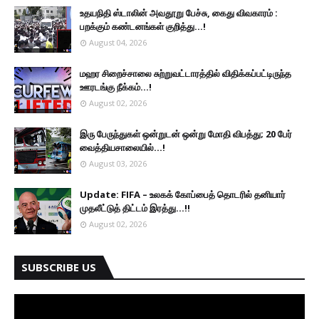
உதயநிதி ஸ்டாலின் அவதூறு பேச்சு, கைது விவகாரம் :
பறக்கும் கண்டனங்கள் குறித்து...!
August 04, 2026
மஹர சிறைச்சாலை சுற்றுவட்டாரத்தில் விதிக்கப்பட்டிருந்த
ஊரடங்கு நீக்கம்...!
August 02, 2026
இரு ப‍ேருந்துகள் ஒன்றுடன் ஒன்று மோதி விபத்து; 20 பேர்
வைத்தியசாலையில்...!
August 03, 2026
Update: FIFA – உலகக் கோப்பைத் தொடரில் தனியார்
முதலீட்டுத் திட்டம் இரத்து...!!
August 02, 2026
SUBSCRIBE US