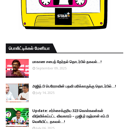
பொலிட்டிக்கல் மேனியா
மாகாண சபைத் தேர்தல் தொடர்பில் தகவல்...!
September 09, 2025
அஜித் பி பெரேராவின் பதவி மரிக்காருக்கு தொடர்பில்...!
July 14, 2025
Update: சர்ச்சைக்குரிய 323 கொள்கலன்கள்
விடுவிக்கப்பட்ட விவகாரம் – முஜிபுர் ரஹ்மான் எம்.பி
வெளியிட்ட தகவல்...!
July 06, 2025