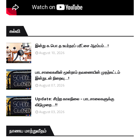
கல்வி
இன்று க.பொ.த உயர்தரப் பரீட்சை ஆரம்பம்...!
August 10, 2026
பாடசாலைகளின் மூன்றாம் தவணையின் முதற்கட்டம்
இன்றுடன் நிறைவு...!
August 07, 2026
Update: சீரற்ற காலநிலை – பாடசாலைகளுக்கு
விடுமுறை...!!
August 03, 2026
நாணய மாற்றுவீதம்