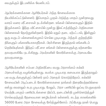
எவருக்கும் இடமளிக்க வேண்டாம்.
ஆயிரக்கணக்கான ஆசிரியர்கள் அந்த சேவைக்காக
நியமிக்கப்பட்டுள்ளனர். இம்மாதம் முதல் அடுத்த மாதம் மூன்றாவது
வாரம் வரை பரீட்சைகள் நடக்கின்றன. உங்கள் பிள்ளைகளும் இதில்
இருக்கலாம். இந்த பரிட்சையில் மூன்று இலட்சத்திற்கும் அதிகமான
பிள்ளைகள் தோற்றுகின்றனர். இதில் ஏதும் தடை ஏற்பட்டால், இன்னும்
ஒரு வருடம் பல்கலைக்கழகம் செல்ல முடியாது. அந்தக் குற்றத்தில்
நீங்களும் பங்காளியாகாதீர்கள். பிரச்சினை இருந்தால் எங்களிடம்
தெரிவியுங்கள். இந்தப் பரீட்சை எங்கள் பிள்ளைகளுக்கு ஏற்கனவே
தாமதமாகியே நடக்கிறது. அவர்களின் கோரிக்கைக்கு அமையவே
தாமதமானது.
ஆசிரியர்களின் சம்பள அதிகரிப்பை எமது அரசாங்கம் கல்வி
அமைச்சுக்கு வழங்கியுள்ளது. சுமக்க முடியாத சுமையாக இருந்தாலும்
பல வருடங்களுக்குப் பின்னர் நாம் அதைக் கொடுத்தோம். கல்விச்
சேவையின் அடிப்படைக் கோரிக்கைகளை நாங்கள் நிறைவேற்றவில்லை
என்று எவராலும் கூற முடியாது. மேலும், அரச பணியில் ஓய்வு பெறுவதால்
வெற்றிடமாகும் பணியிடங்களை நிரப்பி, தடையின்றி முன்னெடுத்துச்
செல்வதற்குத் தேவையான ஊழியர்கள் உள்ளனர். கடந்த காலங்களில்
56000 பேரை அரச சேவைக்கு சேர்த்துள்ளோம். அப்போது நான் பொது