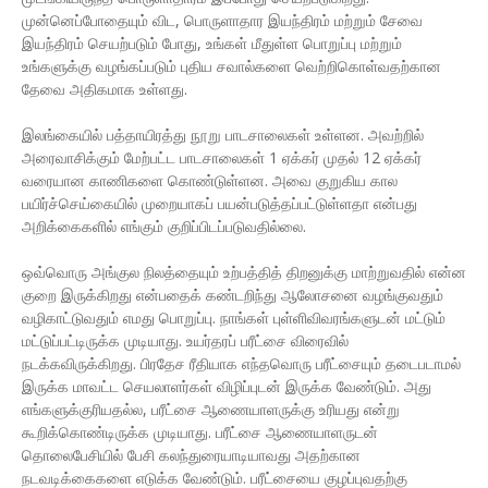
முன்னெப்போதையும் விட, பொருளாதார இயந்திரம் மற்றும் சேவை
இயந்திரம் செயற்படும் போது, உங்கள் மீதுள்ள பொறுப்பு மற்றும்
உங்களுக்கு வழங்கப்படும் புதிய சவால்களை வெற்றிகொள்வதற்கான
தேவை அதிகமாக உள்ளது.
இலங்கையில் பத்தாயிரத்து நூறு பாடசாலைகள் உள்ளன. அவற்றில்
அரைவாசிக்கும் மேற்பட்ட பாடசாலைகள் 1 ஏக்கர் முதல் 12 ஏக்கர்
வரையான காணிகளை கொண்டுள்ளன. அவை குறுகிய கால
பயிர்ச்செய்கையில் முறையாகப் பயன்படுத்தப்பட்டுள்ளதா என்பது
அறிக்கைகளில் எங்கும் குறிப்பிடப்படுவதில்லை.
ஒவ்வொரு அங்குல நிலத்தையும் உற்பத்தித் திறனுக்கு மாற்றுவதில் என்ன
குறை இருக்கிறது என்பதைக் கண்டறிந்து ஆலோசனை வழங்குவதும்
வழிகாட்டுவதும் எமது பொறுப்பு. நாங்கள் புள்ளிவிவரங்களுடன் மட்டும்
மட்டுப்பட்டிருக்க முடியாது. உயர்தரப் பரீட்சை விரைவில்
நடக்கவிருக்கிறது. பிரதேச ரீதியாக எந்தவொரு பரீட்சையும் தடைபடாமல்
இருக்க மாவட்ட செயலாளர்கள் விழிப்புடன் இருக்க வேண்டும். அது
எங்களுக்குரியதல்ல, பரீட்சை ஆணையாளருக்கு உரியது என்று
கூறிக்கொண்டிருக்க முடியாது. பரீட்சை ஆணையாளருடன்
தொலைபேசியில் பேசி கலந்துரையாடியாவது அதற்கான
நடவடிக்கைகளை எடுக்க வேண்டும். பரீட்சையை குழப்புவதற்கு