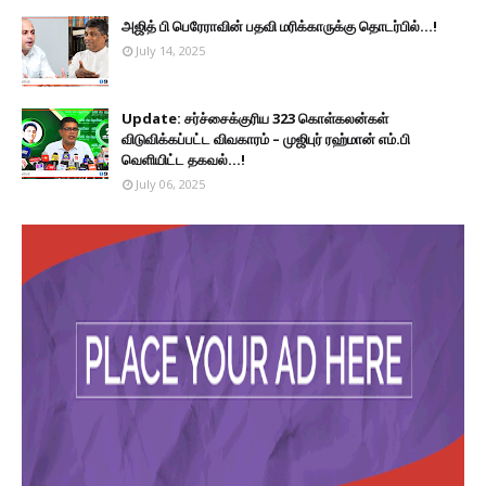
அஜித் பி பெரேராவின் பதவி மரிக்காருக்கு தொடர்பில்...!
July 14, 2025
Update: சர்ச்சைக்குரிய 323 கொள்கலன்கள்
விடுவிக்கப்பட்ட விவகாரம் – முஜிபுர் ரஹ்மான் எம்.பி
வெளியிட்ட தகவல்...!
July 06, 2025