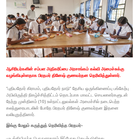
ஆசிரியர்களின் சம்பள அதிகரிப்பை அரசாங்கம் கல்வி அமைச்சுக்கு
வழங்கியுள்ளதாக பிரதமர் தினேஷ் குணவர்தன தெரிவித்துள்ளார்.
“புதியதோர் கிராமம், புதியதோர் நாடு“ தேசிய ஒருங்கிணைப்பு பங்கேற்பு
அபிவிருத்தி நிகழ்ச்சித்திட்டம் தொடர்பாக மாவட்ட செயலாளர்களுடன்
நேற்று முன்தினம் (10) உள்நாட்டலுவல்கள் அமைச்சில் நடைபெற்ற
கலந்துரையாடலின் போதே பிரதமர் தினேஷ் குணவர்தன இதனை
வலியுறுத்தினார்.
இங்கு மேலும் கருத்துத் தெரிவித்த பிரதமர்-
முடங்கியிருந்த பொருளாதாரம் இப்போது செயற்படுகிறது.