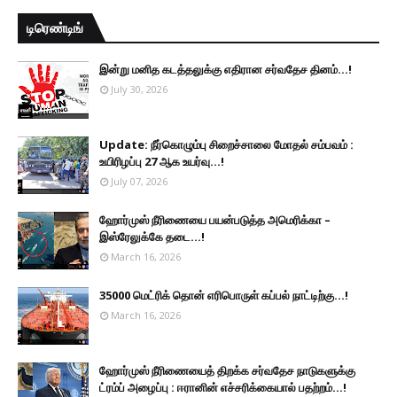
டிரெண்டிங்
இன்று மனித கடத்தலுக்கு எதிரான சர்வதேச தினம்...!
July 30, 2026
Update: நீர்கொழும்பு சிறைச்சாலை மோதல் சம்பவம் :
உயிரிழப்பு 27 ஆக உயர்வு...!
July 07, 2026
ஹோர்முஸ் நீரிணையை பயன்படுத்த அமெரிக்கா –
இஸ்ரேலுக்கே தடை...!
March 16, 2026
35000 மெட்ரிக் தொன் எரிபொருள் கப்பல் நாட்டிற்கு...!
March 16, 2026
ஹோர்முஸ் நீரிணையைத் திறக்க சர்வதேச நாடுகளுக்கு
ட்ரம்ப் அழைப்பு : ஈரானின் எச்சரிக்கையால் பதற்றம்...!