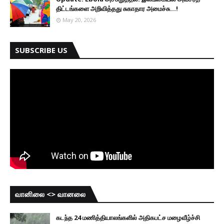
திட்டங்களை அறிவித்தது சுகாதார அமைச்சு...!
May 20, 2026
SUBSCRIBE US
வானிலை <> வானலை
கடந்த 24 மணித்தியாலங்களில் அதிகபட்ச மழைவீழ்ச்சி