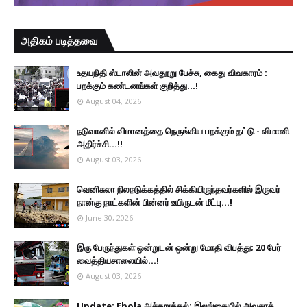
அதிகம் படித்தவை
உதயநிதி ஸ்டாலின் அவதூறு பேச்சு, கைது விவகாரம் :
பறக்கும் கண்டனங்கள் குறித்து...!
August 04, 2026
நடுவானில் விமானத்தை நெருங்கிய பறக்கும் தட்டு - விமானி
அதிர்ச்சி...!!
August 03, 2026
வெனிசுலா நிலநடுக்கத்தில் சிக்கியிருந்தவர்களில் இருவர்
நான்கு நாட்களின் பின்னர் உயிருடன் மீட்பு...!
June 30, 2026
இரு ப‍ேருந்துகள் ஒன்றுடன் ஒன்று மோதி விபத்து; 20 பேர்
வைத்தியசாலையில்...!
August 03, 2026
Update: Ebola அச்சுறுத்தல்: இலங்கையில் அவசரத்