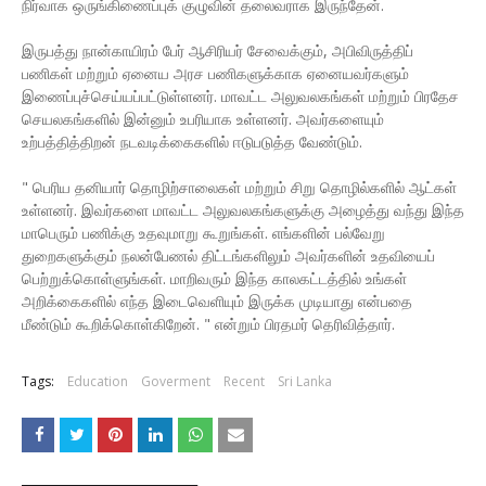
நிர்வாக ஒருங்கிணைப்புக் குழுவின் தலைவராக இருந்தேன்.
இருபத்து நான்காயிரம் பேர் ஆசிரியர் சேவைக்கும், அபிவிருத்திப்
பணிகள் மற்றும் ஏனைய அரச பணிகளுக்காக ஏனையவர்களும்
இணைப்புச்செய்யப்பட்டுள்ளனர். மாவட்ட அலுவலகங்கள் மற்றும் பிரதேச
செயலகங்களில் இன்னும் உபரியாக உள்ளனர். அவர்களையும்
உற்பத்தித்திறன் நடவடிக்கைகளில் ஈடுபடுத்த வேண்டும்.
" பெரிய தனியார் தொழிற்சாலைகள் மற்றும் சிறு தொழில்களில் ஆட்கள்
உள்ளனர். இவர்களை மாவட்ட அலுவலகங்களுக்கு அழைத்து வந்து இந்த
மாபெரும் பணிக்கு உதவுமாறு கூறுங்கள். எங்களின் பல்வேறு
துறைகளுக்கும் நலன்பேணல் திட்டங்களிலும் அவர்களின் உதவியைப்
பெற்றுக்கொள்ளுங்கள். மாறிவரும் இந்த காலகட்டத்தில் உங்கள்
அறிக்கைகளில் எந்த இடைவெளியும் இருக்க முடியாது என்பதை
மீண்டும் கூறிக்கொள்கிறேன். " என்றும் பிரதமர் தெரிவித்தார்.
Tags:
Education
Goverment
Recent
Sri Lanka