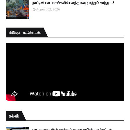
நாட்டின் பல பாகங்களில் பலத்த மழை மற்றும் காற்று...!
August 02, 2026
விஷேட கானொலி
கல்வி
பாடசாலைகளின் மூன்றாம் தவணையின் முதற்கட்டம்