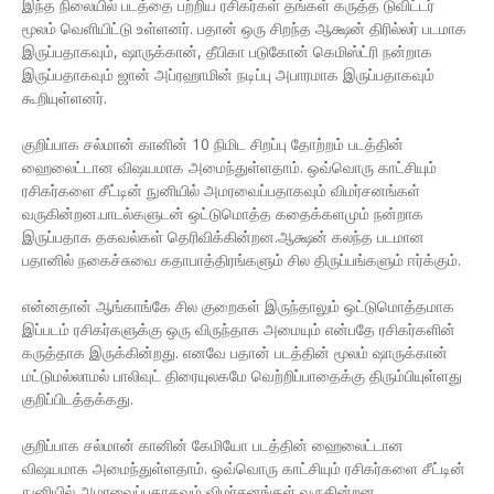
இந்த நிலையில் படத்தை பற்றிய ரசிகர்கள் தங்கள் கருத்த டுவிட்டர்
மூலம் வெளியிட்டு உள்ளனர். பதான் ஒரு சிறந்த ஆக்ஷன் திரில்லர் படமாக
இருப்பதாகவும், ஷாருக்கான், தீபிகா படுகோன் கெமிஸ்ட்ரி நன்றாக
இருப்பதாகவும் ஜான் அப்ரஹாமின் நடிப்பு அபாரமாக இருப்பதாகவும்
கூறியுள்ளனர்.
குறிப்பாக சல்மான் கானின் 10 நிமிட சிறப்பு தோற்றம் படத்தின்
ஹைலைட்டான விஷயமாக அமைந்துள்ளதாம். ஒவ்வொரு காட்சியும்
ரசிகர்களை சீட்டின் நுனியில் அமரவைப்பதாகவும் விமர்சனங்கள்
வருகின்றன.பாடல்களுடன் ஒட்டுமொத்த கதைக்களமும் நன்றாக
இருப்பதாக தகவல்கள் தெரிவிக்கின்றன.ஆக்ஷன் கலந்த படமான
பதானில் நகைச்சுவை கதாபாத்திரங்களும் சில திருப்பங்களும் ஈர்க்கும்.
என்னதான் ஆங்காங்கே சில குறைகள் இருந்தாலும் ஒட்டுமொத்தமாக
இப்படம் ரசிகர்களுக்கு ஒரு விருந்தாக அமையும் என்பதே ரசிகர்களின்
கருத்தாக இருக்கின்றது. எனவே பதான் படத்தின் மூலம் ஷாருக்கான்
மட்டுமல்லாமல் பாலிவுட் திரையுலகமே வெற்றிப்பாதைக்கு திரும்பியுள்ளது
குறிப்பிடத்தக்கது.
குறிப்பாக சல்மான் கானின் கேமியோ படத்தின் ஹைலைட்டான
விஷயமாக அமைந்துள்ளதாம். ஒவ்வொரு காட்சியும் ரசிகர்களை சீட்டின்
நுனியில் அமரவைப்பதாகவும் விமர்சனங்கள் வருகின்றன.