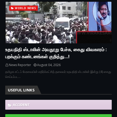
WORLD NEWS
உதயநிதி ஸ்டாலின் அவதூறு பேச்சு, கைது விவகாரம் :
பறக்கும் கண்டனங்கள் குறித்து...!
News Reporter
August 04, 2026
தமிழக சட்டப் பேரவையின் எதிர்க்கட்சித் தலைவர் உதயநிதி ஸ்டாலின் இன்று (4) கைது
செய்யப்பட…
USEFUL LINKS
ACCIDENT