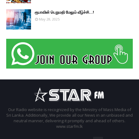
ரூபாவின் பெறுமதி மேலும் வீழ்ச்சி...!
May 28, 2025
Our Radio website is recognized by the Ministry of Mass Media of
Sri Lanka. Additionally, We provide all our News in an unbiased and
neutral manner, delivering it promptly and ahead of others.
www.starfm.lk