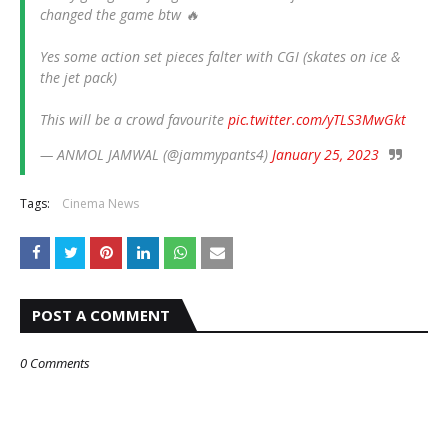
changed the game btw 🔥
Yes some action set pieces falter with CGI (skates on ice &
the jet pack)
This will be a crowd favourite
pic.twitter.com/yTLS3MwGkt
— ANMOL JAMWAL (@jammypants4)
January 25, 2023
Tags:
Cinema News
POST A COMMENT
0 Comments