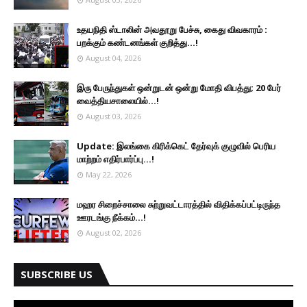
உதயநிதி ஸ்டாலின் அவதூறு பேச்சு, கைது விவகாரம் :
பறக்கும் கண்டனங்கள் குறித்து...!
August 04, 2026
இரு ப‍ேருந்துகள் ஒன்றுடன் ஒன்று மோதி விபத்து; 20 பேர்
வைத்தியசாலையில்...!
August 03, 2026
Update: இலங்கை கிரிக்கெட் தேர்வுக் குழுவில் பெரிய
மாற்றம் எதிர்பார்ப்பு...!
May 22, 2026
மஹர சிறைச்சாலை சுற்றுவட்டாரத்தில் விதிக்கப்பட்டிருந்த
ஊரடங்கு நீக்கம்...!
August 02, 2026
SUBSCRIBE US