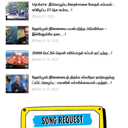
Update: நீர்கொழும்பு சிறைச்சாலை மோதல் சம்பவம் :
உயிரிழப்பு 27 ஆக உயர்வு...!
July 07, 2026
ஹோர்முஸ் நீரிணையை பயன்படுத்த அமெரிக்கா –
இஸ்ரேலுக்கே தடை...!
March 16, 2026
35000 மெட்ரிக் தொன் எரிபொருள் கப்பல் நாட்டிற்கு...!
March 16, 2026
ஹோர்முஸ் நீரிணையைத் திறக்க சர்வதேச நாடுகளுக்கு
ட்ரம்ப் அழைப்பு : ஈரானின் எச்சரிக்கையால் பதற்றம்...!
March 15, 2026