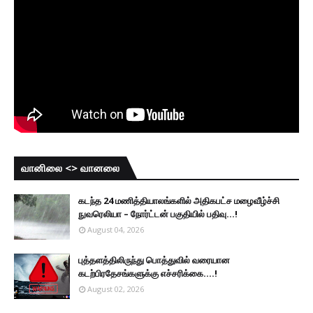
வானிலை <> வானலை
கடந்த 24 மணித்தியாலங்களில் அதிகபட்ச மழைவீழ்ச்சி
நுவரெலியா – நோர்ட்டன் பகுதியில் பதிவு...!
August 04, 2026
புத்தளத்திலிருந்து பொத்துவில் வரையான
கடற்பிரதேசங்களுக்கு எச்சரிக்கை....!
August 02, 2026