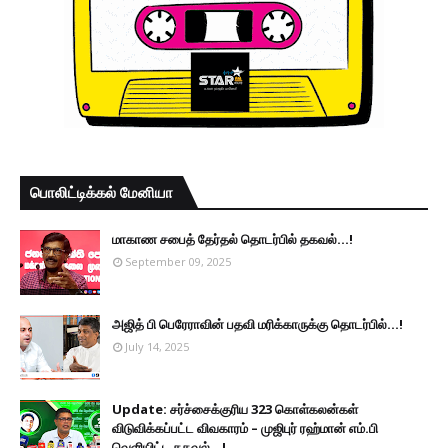
பொலிட்டிக்கல் மேனியா
மாகாண சபைத் தேர்தல் தொடர்பில் தகவல்...!
September 09, 2025
அஜித் பி பெரேராவின் பதவி மரிக்காருக்கு தொடர்பில்...!
July 14, 2025
Update: சர்ச்சைக்குரிய 323 கொள்கலன்கள்
விடுவிக்கப்பட்ட விவகாரம் – முஜிபுர் ரஹ்மான் எம்.பி
வெளியிட்ட தகவல்...!