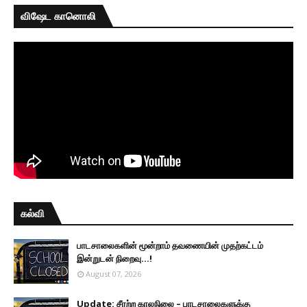
விஷேட கானொலி
கல்வி
பாடசாலைகளின் மூன்றாம் தவணையின் முதற்கட்டம்
இன்றுடன் நிறைவு...!
August 07, 2026
Update: சீரற்ற காலநிலை – பாடசாலைகளுக்கு