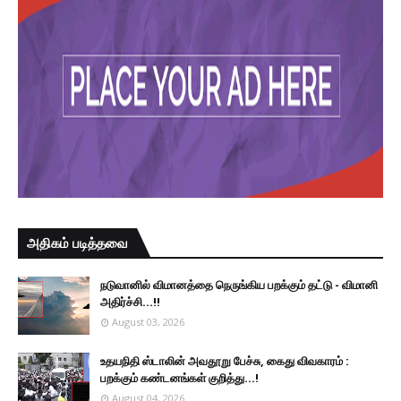
அதிகம் படித்தவை
நடுவானில் விமானத்தை நெருங்கிய பறக்கும் தட்டு - விமானி
அதிர்ச்சி...!!
August 03, 2026
உதயநிதி ஸ்டாலின் அவதூறு பேச்சு, கைது விவகாரம் :
பறக்கும் கண்டனங்கள் குறித்து...!
August 04, 2026