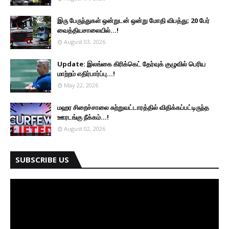
இரு ப‍ேருந்துகள் ஒன்றுடன் ஒன்று மோதி விபத்து; 20 பேர்
வைத்தியசாலையில்...!
August 03, 2026
Update: இலங்கை கிரிக்கெட் தேர்வுக் குழுவில் பெரிய
மாற்றம் எதிர்பார்ப்பு...!
May 22, 2026
மஹர சிறைச்சாலை சுற்றுவட்டாரத்தில் விதிக்கப்பட்டிருந்த
ஊரடங்கு நீக்கம்...!
August 02, 2026
SUBSCRIBE US