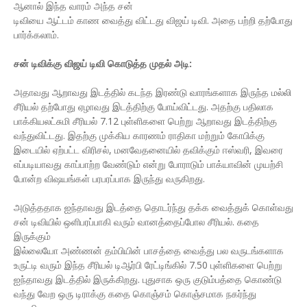
ஆனால் இந்த வாரம் அந்த சன்
டிவியை ஆட்டம் காண வைத்து விட்டது விஜய் டிவி. அதை பற்றி தற்போது
பார்க்கலாம்.
சன் டிவிக்கு விஜய் டிவி கொடுத்த முதல் அடி:
அதாவது ஆறாவது இடத்தில் கடந்த இரண்டு வாரங்களாக இருந்த மல்லி
சீரியல் தற்போது ஏழாவது இடத்திற்கு போய்விட்டது. அதற்கு பதிலாக
பாக்கியலட்சுமி சீரியல் 7.12 புள்ளிகளை பெற்று ஆறாவது இடத்திற்கு
வந்துவிட்டது. இதற்கு முக்கிய காரணம் ராதிகா மற்றும் கோபிக்கு
இடையில் ஏற்பட்ட விரிசல், மனவேதனையில் தவிக்கும் ஈஸ்வரி, இவரை
எப்படியாவது காப்பாற்ற வேண்டும் என்று போராடும் பாக்யாவின் முயற்சி
போன்ற விஷயங்கள் பரபரப்பாக இருந்து வருகிறது.
அடுத்ததாக ஐந்தாவது இடத்தை தொடர்ந்து தக்க வைத்துக் கொள்வது
சன் டிவியில் ஒளிபரப்பாகி வரும் வானத்தைப்போல சீரியல். கதை
இருக்கும்
இல்லையோ அண்ணன் தம்பியின் பாசத்தை வைத்து பல வருடங்களாக
உருட்டி வரும் இந்த சீரியல் டிஆர்பி ரேட்டிங்கில் 7.50 புள்ளிகளை பெற்று
ஐந்தாவது இடத்தில் இருக்கிறது. புதுசாக ஒரு குடும்பத்தை கொண்டு
வந்து வேற ஒரு டிராக்கு கதை கொஞ்சம் கொஞ்சமாக நகர்ந்து