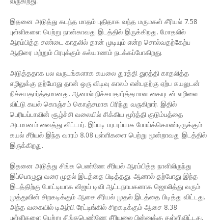
வருகிறது.
இதனை அடுத்து கடந்த மாதம் புதிதாக வந்த மருமகள் சீரியல் 7.58
புள்ளிகளை பெற்று நான்காவது இடத்தில் இருக்கிறது. மோதலில்
ஆரம்பித்த சண்டை காதலில் தான் முடியும் என்ற சொல்வதற்கேற்ப
ஆதிரை மற்றும் பிரபுக்கும் கல்யாணம் நடக்கப்போகிறது.
அடுத்ததாக பல வருடங்களாக கயலை துரத்தி துரத்தி காதலித்த
எழிலுக்கு தற்போது தான் ஒரு விடிவு காலம் என்பதற்கு ஏற்ப கயலுடன்
நிச்சயதார்த்தமானது. ஆனால் நிச்சயதார்த்தமான கையுடன் எழிலை
விட்டு கயல் கொஞ்சம் கொஞ்சமாக பிரிந்து வருகிறார். இதில்
பெரியப்பாவின் சூழ்ச்சி வலையில் சிக்கிய மூர்த்தி குடும்பத்தை
அடமானம் வைத்து விட்டார். இப்படி பரபரப்பாக போய்க்கொண்டிருக்கும்
கயல் சீரியல் இந்த வாரம் 8.08 புள்ளிகளை பெற்று மூன்றாவது இடத்தில்
இருக்கிறது.
இதனை அடுத்து சிங்க பெண்ணே சீரியல் ஆரம்பித்த நாளிலிருந்து
இப்பொழுது வரை முதல் இடத்தை பிடித்தது. ஆனால் தற்போது இந்த
இடத்திற்கு போட்டியாக விஜய் டிவி ஆட்டநாயகனாக ஜொலித்து வரும்
முத்துவின் சிறகடிக்கும் ஆசை சீரியல் முதல் இடத்தை பிடித்து விட்டது.
அந்த வகையில் டிஆர்பி ரேட்டிங்கில் சிறகடிக்கும் ஆசை 8.38
புள்ளிகளை பெற்று சிங்கபெண்ணே சீரியலை பின்னுக்கு தள்ளிவிட்டது.