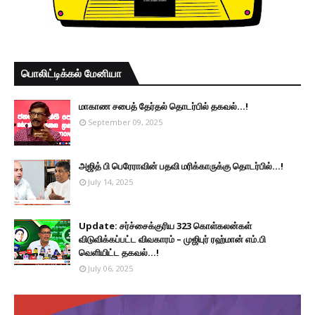
பொலிட்டிக்கல் மேனியா
மாகாண சபைத் தேர்தல் தொடர்பில் தகவல்...!
September 09, 2025
அஜித் பி பெரேராவின் பதவி மரிக்காருக்கு தொடர்பில்...!
July 14, 2025
Update: சர்ச்சைக்குரிய 323 கொள்கலன்கள்
விடுவிக்கப்பட்ட விவகாரம் – முஜிபுர் ரஹ்மான் எம்.பி
வெளியிட்ட தகவல்...!
July 06, 2025