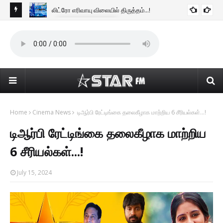
லிட்ரோ எரிவாயு விலையில் திருத்தம்...!
BUSINESS NEWS
டன்
கொழ
கொண
Home
Cinema News
டிஆர்பி ரேட்டிங்கை தலைகீழாக மாற்றிய 6 சீரியல்கள்...!
டிஆர்பி ரேட்டிங்கை தலைகீழாக மாற்றிய
6 சீரியல்கள்...!
July 15, 2024