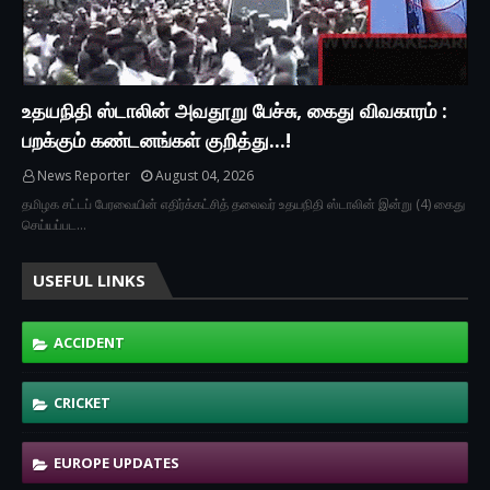
உதயநிதி ஸ்டாலின் அவதூறு பேச்சு, கைது விவகாரம் :
பறக்கும் கண்டனங்கள் குறித்து...!
News Reporter
August 04, 2026
தமிழக சட்டப் பேரவையின் எதிர்க்கட்சித் தலைவர் உதயநிதி ஸ்டாலின் இன்று (4) கைது
செய்யப்பட…
USEFUL LINKS
ACCIDENT
CRICKET
EUROPE UPDATES