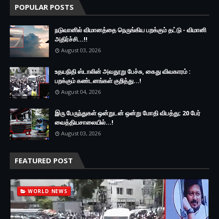
POPULAR POSTS
நடுவானில் விமானத்தை நெருங்கிய பறக்கும் தட்டு - விமானி
அதிர்ச்சி...!!
August 03, 2026
உதயநிதி ஸ்டாலின் அவதூறு பேச்சு, கைது விவகாரம் :
பறக்கும் கண்டனங்கள் குறித்து...!
August 04, 2026
இரு ப‍ேருந்துகள் ஒன்றுடன் ஒன்று மோதி விபத்து; 20 பேர்
வைத்தியசாலையில்...!
August 03, 2026
FEATURED POST
WORLD NEWS