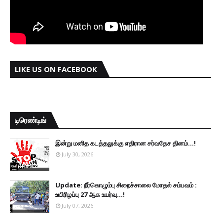
LIKE US ON FACEBOOK
டிரெண்டிங்
இன்று மனித கடத்தலுக்கு எதிரான சர்வதேச தினம்...!
July 30, 2026
Update: நீர்கொழும்பு சிறைச்சாலை மோதல் சம்பவம் :
உயிரிழப்பு 27 ஆக உயர்வு...!
July 07, 2026