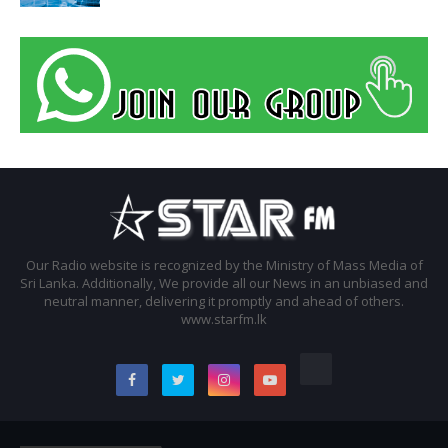
Our Radio website is recognized by the Ministry of Mass Media of
Sri Lanka. Additionally, We provide all our News in an unbiased and
neutral manner, delivering it promptly and ahead of others.
www.starfm.lk