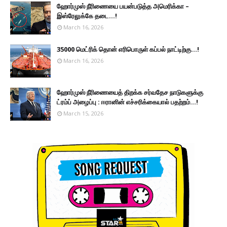
ஹோர்முஸ் நீரிணையை பயன்படுத்த அமெரிக்கா –
இஸ்ரேலுக்கே தடை...!
March 16, 2026
35000 மெட்ரிக் தொன் எரிபொருள் கப்பல் நாட்டிற்கு...!
March 16, 2026
ஹோர்முஸ் நீரிணையைத் திறக்க சர்வதேச நாடுகளுக்கு
ட்ரம்ப் அழைப்பு : ஈரானின் எச்சரிக்கையால் பதற்றம்...!
March 15, 2026