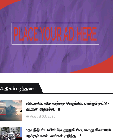
அதிகம் படித்தவை
நடுவானில் விமானத்தை நெருங்கிய பறக்கும் தட்டு -
விமானி அதிர்ச்சி...!!
August 03, 2026
உதயநிதி ஸ்டாலின் அவதூறு பேச்சு, கைது விவகாரம் :
பறக்கும் கண்டனங்கள் குறித்து...!