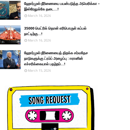
ஹோர்முஸ் நீரிணையை பயன்படுத்த அமெரிக்கா –
இஸ்ரேலுக்கே தடை...!
March 16, 2026
35000 மெட்ரிக் தொன் எரிபொருள் கப்பல்
நாட்டிற்கு...!
March 16, 2026
ஹோர்முஸ் நீரிணையைத் திறக்க சர்வதேச
நாடுகளுக்கு ட்ரம்ப் அழைப்பு : ஈரானின்
எச்சரிக்கையால் பதற்றம்...!
March 15, 2026