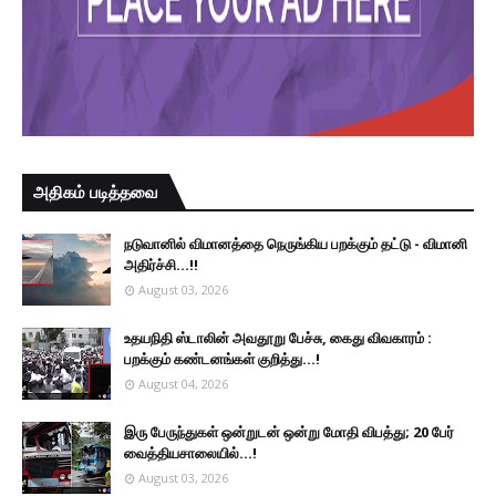
அதிகம் படித்தவை
நடுவானில் விமானத்தை நெருங்கிய பறக்கும் தட்டு - விமானி
அதிர்ச்சி...!!
August 03, 2026
உதயநிதி ஸ்டாலின் அவதூறு பேச்சு, கைது விவகாரம் :
பறக்கும் கண்டனங்கள் குறித்து...!
August 04, 2026
இரு ப‍ேருந்துகள் ஒன்றுடன் ஒன்று மோதி விபத்து; 20 பேர்
வைத்தியசாலையில்...!
August 03, 2026