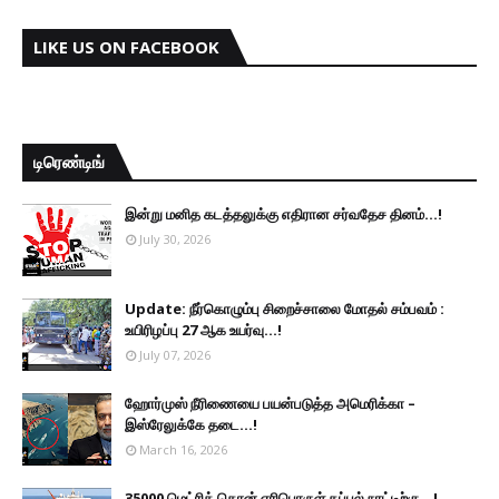
LIKE US ON FACEBOOK
டிரெண்டிங்
இன்று மனித கடத்தலுக்கு எதிரான சர்வதேச தினம்...!
July 30, 2026
Update: நீர்கொழும்பு சிறைச்சாலை மோதல் சம்பவம் :
உயிரிழப்பு 27 ஆக உயர்வு...!
July 07, 2026
ஹோர்முஸ் நீரிணையை பயன்படுத்த அமெரிக்கா –
இஸ்ரேலுக்கே தடை...!
March 16, 2026
35000 மெட்ரிக் தொன் எரிபொருள் கப்பல் நாட்டிற்கு...!