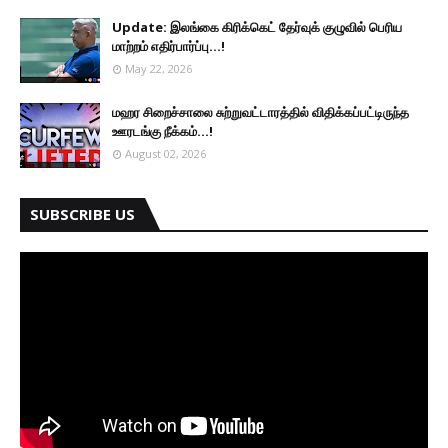
Update: இலங்கை கிரிக்கெட் தேர்வுக் குழுவில் பெரிய
மாற்றம் எதிர்பார்ப்பு...!
May 22, 2026
மஹர சிறைச்சாலை சுற்றுவட்டாரத்தில் விதிக்கப்பட்டிருந்த
ஊரடங்கு நீக்கம்...!
August 02, 2026
SUBSCRIBE US