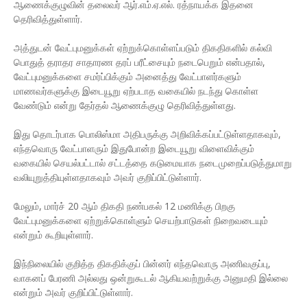
ஆணைக்குழுவின் தலைவர் ஆர்.எம்.ஏ.எல். ரத்நாயக்க இதனை
தெரிவித்துள்ளார்.
அத்துடன் வேட்புமனுக்கள் ஏற்றுக்கொள்ளப்படும் திகதிகளில் கல்வி
பொதுத் தராதர சாதாரண தரப் பரீட்சையும் நடைபெறும் என்பதால்,
வேட்புமனுக்களை சமர்ப்பிக்கும் அனைத்து வேட்பாளர்களும்
மாணவர்களுக்கு இடையூறு ஏற்படாத வகையில் நடந்து கொள்ள
வேண்டும் என்று தேர்தல் ஆணைக்குழு தெரிவித்துள்ளது.
இது தொடர்பாக பொலிஸ்மா அதிபருக்கு அறிவிக்கப்பட்டுள்ளதாகவும்,
எந்தவொரு வேட்பாளரும் இதுபோன்ற இடையூறு விளைவிக்கும்
வகையில் செயல்பட்டால் சட்டத்தை கடுமையாக நடைமுறைப்படுத்துமாறு
வலியுறுத்தியுள்ளதாகவும் அவர் குறிப்பிட்டுள்ளார்.
மேலும், மார்ச் 20 ஆம் திகதி நண்பகல் 12 மணிக்கு பிறகு
வேட்புமனுக்களை ஏற்றுக்கொள்ளும் செயற்பாடுகள் நிறைவடையும்
என்றும் கூறியுள்ளார்.
இந்நிலையில் குறித்த திகதிக்குப் பின்னர் எந்தவொரு அணிவகுப்பு,
வாகனப் பேரணி அல்லது ஒன்றுகூடல் ஆகியவற்றுக்கு அனுமதி இல்லை
என்றும் அவர் குறிப்பிட்டுள்ளார்.