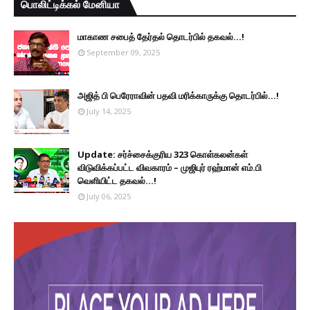
பொலிட்டிக்கல் மேனியா
மாகாண சபைத் தேர்தல் தொடர்பில் தகவல்...!
September 09, 2025
அஜித் பி பெரேராவின் பதவி மரிக்காருக்கு தொடர்பில்...!
July 14, 2025
Update: சர்ச்சைக்குரிய 323 கொள்கலன்கள்
விடுவிக்கப்பட்ட விவகாரம் – முஜிபுர் ரஹ்மான் எம்.பி
வெளியிட்ட தகவல்...!
July 06, 2025