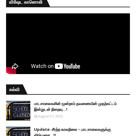
விஷேட கானொலி
கல்வி
பாடசாலைகளின் மூன்றாம் தவணையின் முதற்கட்டம்
இன்றுடன் நிறைவு...!
August 07, 2026
Update: சீரற்ற காலநிலை – பாடசாலைகளுக்கு
விடுமுறை...!!