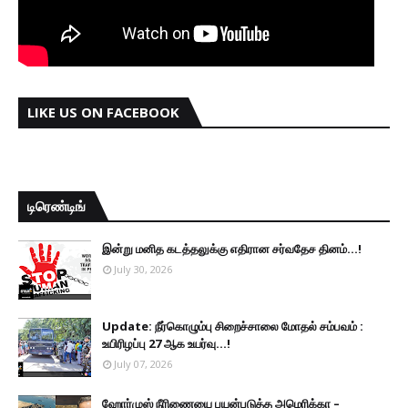
LIKE US ON FACEBOOK
டிரெண்டிங்
இன்று மனித கடத்தலுக்கு எதிரான சர்வதேச தினம்...!
July 30, 2026
Update: நீர்கொழும்பு சிறைச்சாலை மோதல் சம்பவம் :
உயிரிழப்பு 27 ஆக உயர்வு...!
July 07, 2026
ஹோர்முஸ் நீரிணையை பயன்படுத்த அமெரிக்கா –