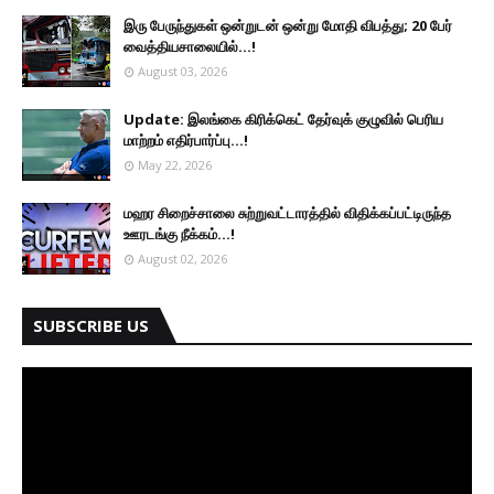
இரு ப‍ேருந்துகள் ஒன்றுடன் ஒன்று மோதி விபத்து; 20 பேர்
வைத்தியசாலையில்...!
August 03, 2026
Update: இலங்கை கிரிக்கெட் தேர்வுக் குழுவில் பெரிய
மாற்றம் எதிர்பார்ப்பு...!
May 22, 2026
மஹர சிறைச்சாலை சுற்றுவட்டாரத்தில் விதிக்கப்பட்டிருந்த
ஊரடங்கு நீக்கம்...!
August 02, 2026
SUBSCRIBE US