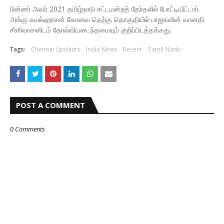
பின்னர் அவர் 2021 தமிழ்நாடு சட்டமன்றத் தேர்தலில் போட்டியிட்டார்.
அங்கு கமல்ஹாசன் கோவை தெற்கு தொகுதியில் பாஜகவின் வானதி
சீனிவாசனிடம் தோல்வியடைந்தமையும் குறிப்பிடத்தக்கது.
Tags:
Chennai Updates
India News
Recent
Tamil Nadu
POST A COMMENT
0 Comments