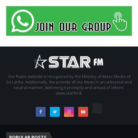
Our Radio website is recognized by the Ministry of Mass Media of
Sri Lanka. Additionally, We provide all our News in an unbiased and
neutral manner, delivering it promptly and ahead of others.
www.starfm.lk
POPULAR POSTS