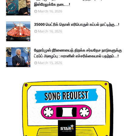
இஸ்ரேலுக்கே தடை...!
March 16, 2026
35000 மெட்ரிக் தொன் எரிபொருள் கப்பல் நாட்டிற்கு...!
March 16, 2026
ஹோர்முஸ் நீரிணையைத் திறக்க சர்வதேச நாடுகளுக்கு
ட்ரம்ப் அழைப்பு : ஈரானின் எச்சரிக்கையால் பதற்றம்...!
March 15, 2026