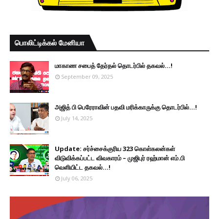
பொலிட்டிக்கல் மேனியா
மாகாண சபைத் தேர்தல் தொடர்பில் தகவல்...!
September 09, 2025
அஜித் பி பெரேராவின் பதவி மரிக்காருக்கு தொடர்பில்...!
July 14, 2025
Update: சர்ச்சைக்குரிய 323 கொள்கலன்கள்
விடுவிக்கப்பட்ட விவகாரம் – முஜிபுர் ரஹ்மான் எம்.பி
வெளியிட்ட தகவல்...!
July 06, 2025