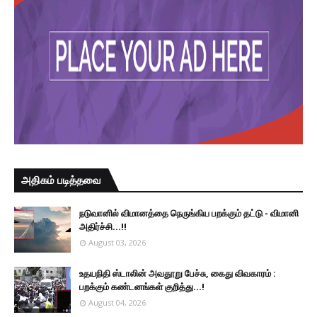
அதிகம் படித்தவை
நடுவானில் விமானத்தை நெருங்கிய பறக்கும் தட்டு - விமானி
அதிர்ச்சி...!!
August 03, 2026
உதயநிதி ஸ்டாலின் அவதூறு பேச்சு, கைது விவகாரம் :
பறக்கும் கண்டனங்கள் குறித்து...!
August 04, 2026