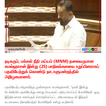
நடிகரும், மக்கள் நீதி மய்யம் (MNM) தலைவருமான
கமல்ஹாசன் இன்று (25) மாநிலங்களவை உறுப்பினராகப்
பதவியேற்றுக் கொண்டு நாடாளுமன்றத்தில்
அறிமுகமானார்.
பதவியேற்பு விழாவிற்கு முன்னதாக கமல்ஹாசன், “நான் இன்று
டெல்லியில் பதவியேற்று எனது பெயரைப் பதிவு செய்யப் போகிறேன். ஒரு
இந்தியனாக எனக்குக் கொடுக்கப்பட்ட மரியாதையுடன் இந்தக்
கடமையை நிறைவேற்றப் போகிறேன் என்று கூறினார்.