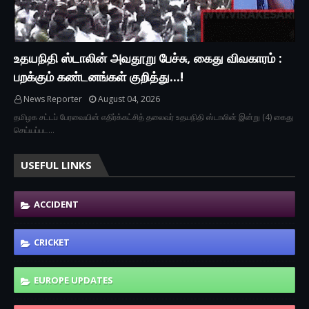
உதயநிதி ஸ்டாலின் அவதூறு பேச்சு, கைது விவகாரம் :
பறக்கும் கண்டனங்கள் குறித்து...!
News Reporter
August 04, 2026
தமிழக சட்டப் பேரவையின் எதிர்க்கட்சித் தலைவர் உதயநிதி ஸ்டாலின் இன்று (4) கைது
செய்யப்பட…
USEFUL LINKS
ACCIDENT
CRICKET
EUROPE UPDATES