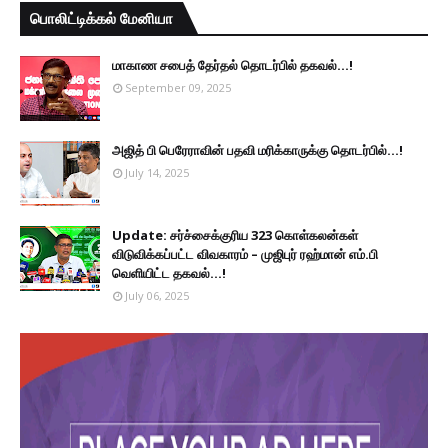
பொலிட்டிக்கல் மேனியா
மாகாண சபைத் தேர்தல் தொடர்பில் தகவல்...!
September 09, 2025
அஜித் பி பெரேராவின் பதவி மரிக்காருக்கு தொடர்பில்...!
July 14, 2025
Update: சர்ச்சைக்குரிய 323 கொள்கலன்கள்
விடுவிக்கப்பட்ட விவகாரம் – முஜிபுர் ரஹ்மான் எம்.பி
வெளியிட்ட தகவல்...!
July 06, 2025