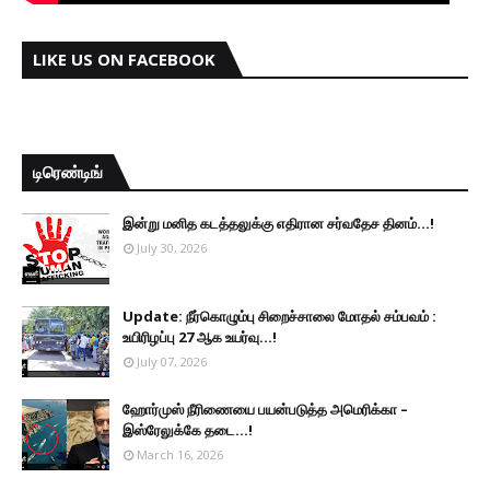
LIKE US ON FACEBOOK
டிரெண்டிங்
இன்று மனித கடத்தலுக்கு எதிரான சர்வதேச தினம்...!
July 30, 2026
Update: நீர்கொழும்பு சிறைச்சாலை மோதல் சம்பவம் :
உயிரிழப்பு 27 ஆக உயர்வு...!
July 07, 2026
ஹோர்முஸ் நீரிணையை பயன்படுத்த அமெரிக்கா –
இஸ்ரேலுக்கே தடை...!
March 16, 2026