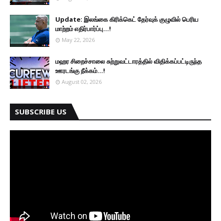
Update: இலங்கை கிரிக்கெட் தேர்வுக் குழுவில் பெரிய
மாற்றம் எதிர்பார்ப்பு...!
May 22, 2026
மஹர சிறைச்சாலை சுற்றுவட்டாரத்தில் விதிக்கப்பட்டிருந்த
ஊரடங்கு நீக்கம்...!
August 02, 2026
SUBSCRIBE US