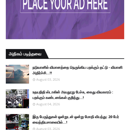
அதிகம் படித்தவை
நடுவானில் விமானத்தை நெருங்கிய பறக்கும் தட்டு - விமானி
அதிர்ச்சி...!!
August 03, 2026
உதயநிதி ஸ்டாலின் அவதூறு பேச்சு, கைது விவகாரம் :
பறக்கும் கண்டனங்கள் குறித்து...!
August 04, 2026
இரு ப‍ேருந்துகள் ஒன்றுடன் ஒன்று மோதி விபத்து; 20 பேர்
வைத்தியசாலையில்...!
August 03, 2026