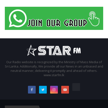
Our Radio website is recognized by the Ministry of Mass Media of
Sri Lanka. Additionally, We provide all our News in an unbiased and
neutral manner, delivering it promptly and ahead of others.
www.starfm.lk