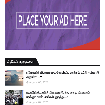
அதிகம் படித்தவை
நடுவானில் விமானத்தை நெருங்கிய பறக்கும் தட்டு - விமானி
அதிர்ச்சி...!!
August 03, 2026
உதயநிதி ஸ்டாலின் அவதூறு பேச்சு, கைது விவகாரம் :
பறக்கும் கண்டனங்கள் குறித்து...!
August 04, 2026