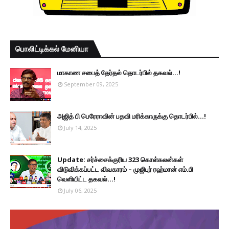
பொலிட்டிக்கல் மேனியா
மாகாண சபைத் தேர்தல் தொடர்பில் தகவல்...!
September 09, 2025
அஜித் பி பெரேராவின் பதவி மரிக்காருக்கு தொடர்பில்...!
July 14, 2025
Update: சர்ச்சைக்குரிய 323 கொள்கலன்கள்
விடுவிக்கப்பட்ட விவகாரம் – முஜிபுர் ரஹ்மான் எம்.பி
வெளியிட்ட தகவல்...!
July 06, 2025