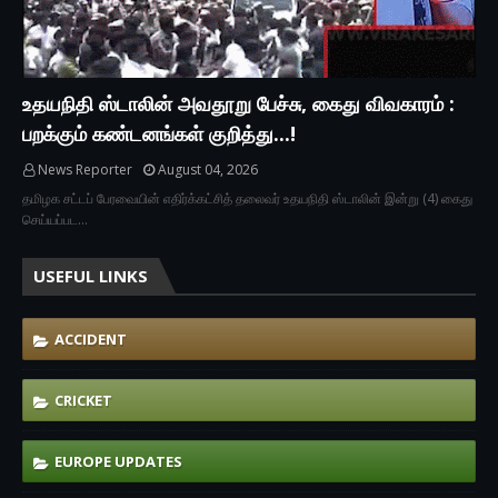
உதயநிதி ஸ்டாலின் அவதூறு பேச்சு, கைது விவகாரம் :
பறக்கும் கண்டனங்கள் குறித்து...!
News Reporter
August 04, 2026
தமிழக சட்டப் பேரவையின் எதிர்க்கட்சித் தலைவர் உதயநிதி ஸ்டாலின் இன்று (4) கைது
செய்யப்பட…
USEFUL LINKS
ACCIDENT
CRICKET
EUROPE UPDATES