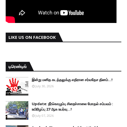
LIKE US ON FACEBOOK
டிரெண்டிங்
இன்று மனித கடத்தலுக்கு எதிரான சர்வதேச தினம்...!
July 30, 2026
Update: நீர்கொழும்பு சிறைச்சாலை மோதல் சம்பவம் :
உயிரிழப்பு 27 ஆக உயர்வு...!
July 07, 2026