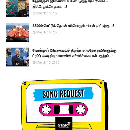
ஹோர்முஸ் நீரிணையை பயன்படுத்த அமெரிக்கா –
இஸ்ரேலுக்கே தடை...!
March 16, 2026
35000 மெட்ரிக் தொன் எரிபொருள் கப்பல் நாட்டிற்கு...!
March 16, 2026
ஹோர்முஸ் நீரிணையைத் திறக்க சர்வதேச நாடுகளுக்கு
ட்ரம்ப் அழைப்பு : ஈரானின் எச்சரிக்கையால் பதற்றம்...!
March 15, 2026