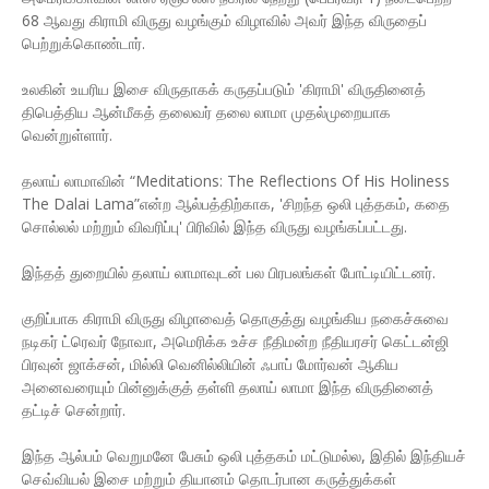
68 ஆவது கிராமி விருது வழங்கும் விழாவில் அவர் இந்த விருதைப்
பெற்றுக்கொண்டார்.
உலகின் உயரிய இசை விருதாகக் கருதப்படும் 'கிராமி' விருதினைத்
திபெத்திய ஆன்மீகத் தலைவர் தலை லாமா முதல்முறையாக
வென்றுள்ளார்.
தலாய் லாமாவின் “Meditations: The Reflections Of His Holiness
The Dalai Lama”என்ற ஆல்பத்திற்காக, 'சிறந்த ஒலி புத்தகம், கதை
சொல்லல் மற்றும் விவரிப்பு' பிரிவில் இந்த விருது வழங்கப்பட்டது.
இந்தத் துறையில் தலாய் லாமாவுடன் பல பிரபலங்கள் போட்டியிட்டனர்.
குறிப்பாக கிராமி விருது விழாவைத் தொகுத்து வழங்கிய நகைச்சுவை
நடிகர் ட்ரெவர் நோவா, அமெரிக்க உச்ச நீதிமன்ற நீதியரசர் கெட்டன்ஜி
பிரவுன் ஜாக்சன், மில்லி வெனில்லியின் ஃபாப் மோர்வன் ஆகிய
அனைவரையும் பின்னுக்குத் தள்ளி தலாய் லாமா இந்த விருதினைத்
தட்டிச் சென்றார்.
இந்த ஆல்பம் வெறுமனே பேசும் ஒலி புத்தகம் மட்டுமல்ல, இதில் இந்தியச்
செவ்வியல் இசை மற்றும் தியானம் தொடர்பான கருத்துக்கள்