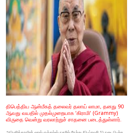
திபெத்திய ஆன்மீகத் தலைவர் தலாய் லாமா, தனது 90
ஆவது வயதில் முதல்முறையாக 'கிராமி' (Grammy)
விருதை வென்று வரலாற்றுச் சாதனை படைத்துள்ளார்.
அமெரிக்காவின் லாஸ் ஏஞ்சல்ஸ் நகரில் நேற்று (பெப்ரவரி 1) நடைபெற்ற