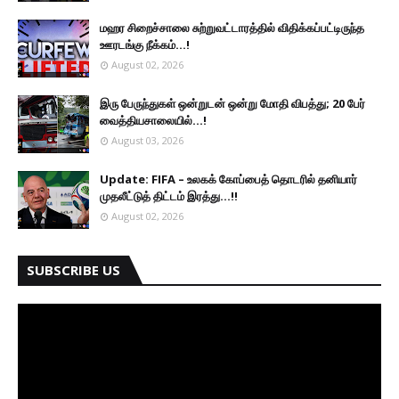
மஹர சிறைச்சாலை சுற்றுவட்டாரத்தில் விதிக்கப்பட்டிருந்த
ஊரடங்கு நீக்கம்...!
August 02, 2026
இரு ப‍ேருந்துகள் ஒன்றுடன் ஒன்று மோதி விபத்து; 20 பேர்
வைத்தியசாலையில்...!
August 03, 2026
Update: FIFA – உலகக் கோப்பைத் தொடரில் தனியார்
முதலீட்டுத் திட்டம் இரத்து...!!
August 02, 2026
SUBSCRIBE US