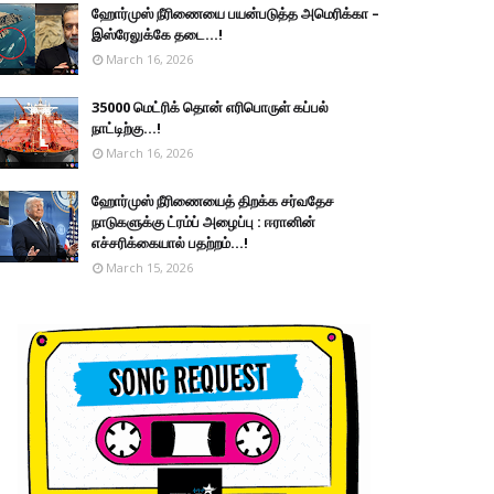
ஹோர்முஸ் நீரிணையை பயன்படுத்த அமெரிக்கா –
இஸ்ரேலுக்கே தடை...!
March 16, 2026
35000 மெட்ரிக் தொன் எரிபொருள் கப்பல்
நாட்டிற்கு...!
March 16, 2026
ஹோர்முஸ் நீரிணையைத் திறக்க சர்வதேச
நாடுகளுக்கு ட்ரம்ப் அழைப்பு : ஈரானின்
எச்சரிக்கையால் பதற்றம்...!
March 15, 2026