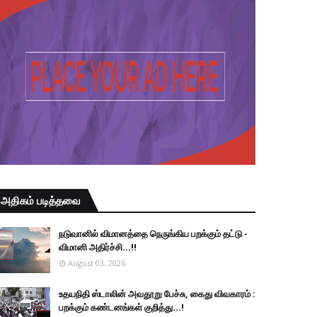
அதிகம் படித்தவை
நடுவானில் விமானத்தை நெருங்கிய பறக்கும் தட்டு -
விமானி அதிர்ச்சி...!!
August 03, 2026
உதயநிதி ஸ்டாலின் அவதூறு பேச்சு, கைது விவகாரம் :
பறக்கும் கண்டனங்கள் குறித்து...!