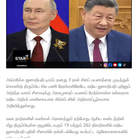
அமெரிக்க ஜனாதிபதி டிரம்ப் தனது 3 நாள் சீனப் பயணத்தை முடித்துக்
கொண்டு திரும்பிய சில மணி நேரங்களிலேயே, ரஷிய ஜனாதிபதி புதினும்
அடுத்த வாரம் சீனாவுக்கு அரசுமுறைப் பயணம் மேற்கொள்ள உள்ளதாக
ரஷிய அதிபர் மாளிகையான கிரெம் ளின் அதிகாரப்பூர்வமாக
அறிவித்துள்ளது.
உலக நாடுகளின் கண்கள் அனைத்தும் தற்போது ஆசிய கண்டத்தின்
மீது திரும்பியுள்ள சூழலில், வரும் 19 மற்றும் 20ம் திகதிகளில் ரஷிய
ஜனாதிபதி புதின் சீனாவில் தங்கி பல்வேறு உயர்மட்ட ஆலோசனைகளில்
ஈடுபட உள்ளார்.