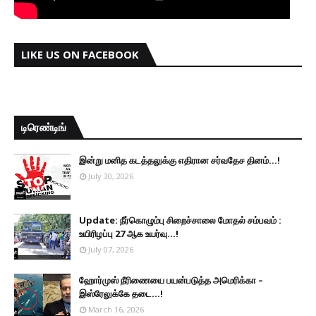
LIKE US ON FACEBOOK
டிரெண்டிங்
இன்று மனித கடத்தலுக்கு எதிரான சர்வதேச தினம்...!
July 30, 2026
Update: நீர்கொழும்பு சிறைச்சாலை மோதல் சம்பவம் :
உயிரிழப்பு 27 ஆக உயர்வு...!
July 07, 2026
ஹோர்முஸ் நீரிணையை பயன்படுத்த அமெரிக்கா –
இஸ்ரேலுக்கே தடை...!
March 16, 2026