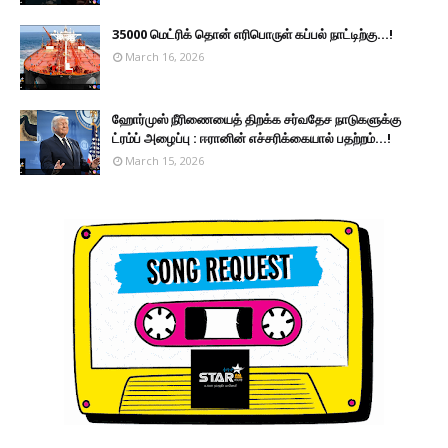
35000 மெட்ரிக் தொன் எரிபொருள் கப்பல் நாட்டிற்கு...!
March 16, 2026
ஹோர்முஸ் நீரிணையைத் திறக்க சர்வதேச நாடுகளுக்கு
ட்ரம்ப் அழைப்பு : ஈரானின் எச்சரிக்கையால் பதற்றம்...!
March 15, 2026