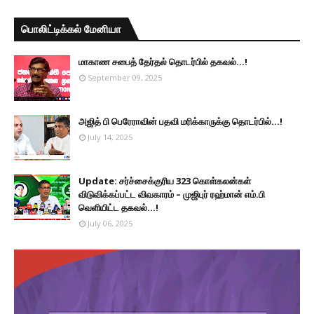
பொலிட்டிக்கல் மேனியா
மாகாண சபைத் தேர்தல் தொடர்பில் தகவல்...!
September 09, 2025
அஜித் பி பெரேராவின் பதவி மரிக்காருக்கு தொடர்பில்...!
July 14, 2025
Update: சர்ச்சைக்குரிய 323 கொள்கலன்கள்
விடுவிக்கப்பட்ட விவகாரம் – முஜிபுர் ரஹ்மான் எம்.பி
வெளியிட்ட தகவல்...!
July 06, 2025