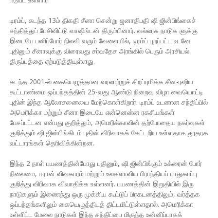
டிரம்ப், கடந்த 13ம் திகதி சீனா சென்று ஜனாதிபதி ஷி ஜின்பிங்கைச்
சந்தித்துப் பேசிவிட்டு வாஷிங்டன் திரும்பினார். வல்லரசு நாடுக ளுக்கு
இடையே பனிப்போர் நிலவி வரும் வேளையில், டிரம்ப் புறப்பட்ட உடனே
புதினும் சீனாவுக்கு விரைவது சர்வதேச அரங்கில் பெரும் அரசியல்
திருப்பத்தை ஏற்படுத்தியுள்ளது.
கடந்த 2001-ல் கையெழுத்தான வரலாற்றுச் சிறப்புமிக்க சீன-ரஷிய
கூட்டாண்மை ஒப்பந்தத்தின் 25-வது ஆண்டு நிறைவு விழா வையொட்டி
புதின் இந்த ஆலோசனையை மேற்கொள்கிறார். டிரம்ப் உடனான சந்திப்பில்
அமெரிக்கா மற்றும் சீனா இடையே என்னென்ன ரகசியங்கள்
பேசப்பட்டன என்பது குறித்தும், அமெரிக்காவின் தற்போதைய நகர்வுகள்
குறித்தும் ஷி ஜின்பிங்கிடம் புதின் விரிவாகக் கேட்டறிய உள்ளதாக தூதரக
வட்டாரங்கள் தெரிவிக்கின்றன.
இந்த 2 நாள் பயணத்தின்போது புதினும், ஷி ஜின்பிங்கும் உக்ரைன் போர்
நிலைமை, ஈரான் விவகாரம் மற்றும் உலகளாவிய பிராந்தியப் பாதுகாப்பு
குறித்து விரிவாக விவாதிக்க உள்ளனர். பயணத்தின் இறுதியில் இரு
நாடுகளும் இணைந்து ஒரு முக்கிய கூட்டுப் பிரகடனத்திலும், வர்த்தக
ஒப்பந்தங்களிலும் கையெழுத்திடத் திட்டமிட்டுள்ளதால். அமெரிக்கா
உள்ளிட்ட மேலை நாடுகள் இந்த சந்திப்பை மிகுந்த உன்னிப்பாகக்