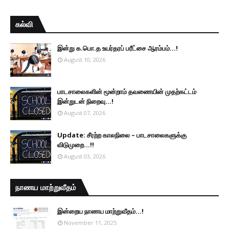
கல்வி
இன்று க.பொ.த உயர்தரப் பரீட்சை ஆரம்பம்...!
August 10, 2026
பாடசாலைகளின் மூன்றாம் தவணையின் முதற்கட்டம்
இன்றுடன் நிறைவு...!
August 07, 2026
Update: சீரற்ற காலநிலை – பாடசாலைகளுக்கு
விடுமுறை...!!
August 03, 2026
நாணய மாற்றுவீதம்
இன்றைய நாணய மாற்றுவீதம்...!
November 11, 2025