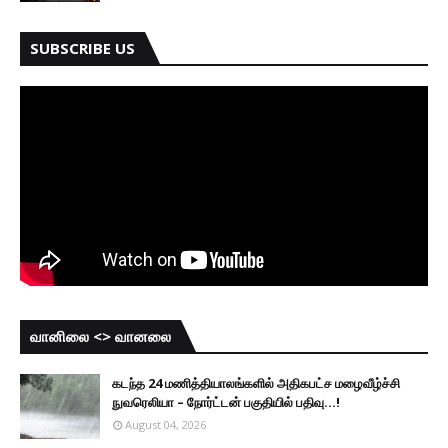
SUBSCRIBE US
வானிலை <> வானலை
கடந்த 24 மணித்தியாலங்களில் அதிகபட்ச மழைவீழ்ச்சி
நுவரெலியா – நோர்ட்டன் பகுதியில் பதிவு...!
August 04, 2026