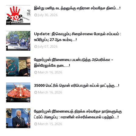
இன்று மனித கடத்தலுக்கு எதிரான சர்வதேச தினம்...!
July 30, 2026
Update: நீர்கொழும்பு சிறைச்சாலை மோதல் சம்பவம் :
உயிரிழப்பு 27 ஆக உயர்வு...!
July 07, 2026
ஹோர்முஸ் நீரிணையை பயன்படுத்த அமெரிக்கா –
இஸ்ரேலுக்கே தடை...!
March 16, 2026
35000 மெட்ரிக் தொன் எரிபொருள் கப்பல் நாட்டிற்கு...!
March 16, 2026
ஹோர்முஸ் நீரிணையைத் திறக்க சர்வதேச நாடுகளுக்கு
ட்ரம்ப் அழைப்பு : ஈரானின் எச்சரிக்கையால் பதற்றம்...!
March 15, 2026