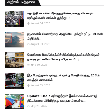
அதிகம் படித்தவை
உதயநிதி ஸ்டாலின் அவதூறு பேச்சு, கைது விவகாரம் :
பறக்கும் கண்டனங்கள் குறித்து...!
August 04, 2026
நடுவானில் விமானத்தை நெருங்கிய பறக்கும் தட்டு - விமானி
அதிர்ச்சி...!!
August 03, 2026
வெனிசுலா நிலநடுக்கத்தில் சிக்கியிருந்தவர்களில் இருவர்
நான்கு நாட்களின் பின்னர் உயிருடன் மீட்பு...!
June 30, 2026
இரு ப‍ேருந்துகள் ஒன்றுடன் ஒன்று மோதி விபத்து; 20 பேர்
வைத்தியசாலையில்...!
August 03, 2026
Update: Ebola அச்சுறுத்தல்: இலங்கையில் அவசரத்
திட்டங்களை அறிவித்தது சுகாதார அமைச்சு...!
May 20, 2026