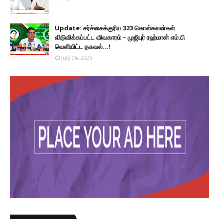
Update: சர்ச்சைக்குரிய 323 கொள்கலன்கள்
விடுவிக்கப்பட்ட விவகாரம் – முஜிபுர் ரஹ்மான் எம்.பி
வெளியிட்ட தகவல்...!
July 06, 2025