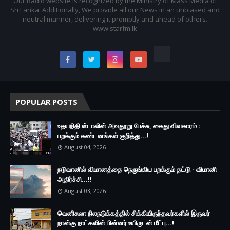
Our Radio website is recognized by the Ministry of Mass Media of
Sri Lanka. Additionally, We provide all our News in an unbiased and
neutral manner, delivering it promptly and ahead of others.
www.starfm.lk
POPULAR POSTS
உதயநிதி ஸ்டாலின் அவதூறு பேச்சு, கைது விவகாரம் :
பறக்கும் கண்டனங்கள் குறித்து...!
August 04, 2026
நடுவானில் விமானத்தை நெருங்கிய பறக்கும் தட்டு - விமானி
அதிர்ச்சி...!!
August 03, 2026
வெனிசுலா நிலநடுக்கத்தில் சிக்கியிருந்தவர்களில் இருவர்
நான்கு நாட்களின் பின்னர் உயிருடன் மீட்பு...!