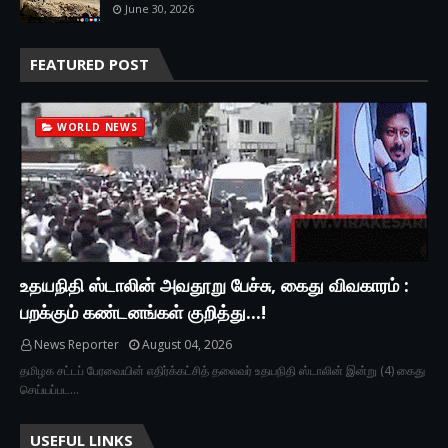
June 30, 2026
FEATURED POST
WORLD NEWS
உதயநிதி ஸ்டாலின் அவதூறு பேச்சு, கைது விவகாரம் :
பறக்கும் கண்டனங்கள் குறித்து...!
News Reporter
August 04, 2026
தமிழக சட்டப் பேரவையின் எதிர்க்கட்சித் தலைவர் உதயநிதி ஸ்டாலின் இன்று (4) கைது
செய்யப்பட…
USEFUL LINKS