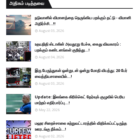
அதிகம் படித்தவை
நடுவானில் விமானத்தை நெருங்கிய பறக்கும் தட்டு - விமானி
அதிர்ச்சி...!!
August 03, 2026
உதயநிதி ஸ்டாலின் அவதூறு பேச்சு, கைது விவகாரம் :
பறக்கும் கண்டனங்கள் குறித்து...!
August 04, 2026
இரு ப‍ேருந்துகள் ஒன்றுடன் ஒன்று மோதி விபத்து; 20 பேர்
வைத்தியசாலையில்...!
August 03, 2026
Update: இலங்கை கிரிக்கெட் தேர்வுக் குழுவில் பெரிய
மாற்றம் எதிர்பார்ப்பு...!
May 22, 2026
மஹர சிறைச்சாலை சுற்றுவட்டாரத்தில் விதிக்கப்பட்டிருந்த
ஊரடங்கு நீக்கம்...!
August 02, 2026