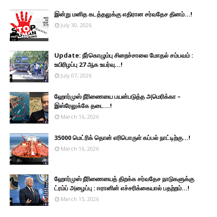
இன்று மனித கடத்தலுக்கு எதிரான சர்வதேச தினம்...!
July 30, 2026
Update: நீர்கொழும்பு சிறைச்சாலை மோதல் சம்பவம் :
உயிரிழப்பு 27 ஆக உயர்வு...!
July 07, 2026
ஹோர்முஸ் நீரிணையை பயன்படுத்த அமெரிக்கா –
இஸ்ரேலுக்கே தடை...!
March 16, 2026
35000 மெட்ரிக் தொன் எரிபொருள் கப்பல் நாட்டிற்கு...!
March 16, 2026
ஹோர்முஸ் நீரிணையைத் திறக்க சர்வதேச நாடுகளுக்கு
ட்ரம்ப் அழைப்பு : ஈரானின் எச்சரிக்கையால் பதற்றம்...!
March 15, 2026