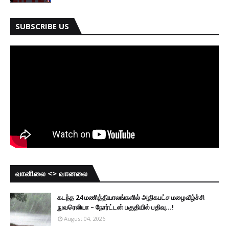
SUBSCRIBE US
வானிலை <> வானலை
கடந்த 24 மணித்தியாலங்களில் அதிகபட்ச மழைவீழ்ச்சி
நுவரெலியா – நோர்ட்டன் பகுதியில் பதிவு...!
August 04, 2026