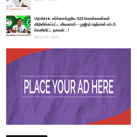
Update: சர்ச்சைக்குரிய 323 கொள்கலன்கள்
விடுவிக்கப்பட்ட விவகாரம் – முஜிபுர் ரஹ்மான் எம்.பி
வெளியிட்ட தகவல்...!
July 06, 2025