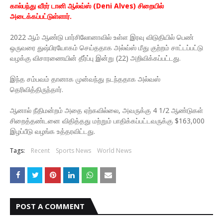
கால்பந்து வீரர் டானி ஆல்வ்ஸ் (Deni Alves) சிறையில்
அடைக்கப்பட்டுள்ளார்.
2022 ஆம் ஆண்டு பார்சிலோனாவில் உள்ள இரவு விடுதியில் பெண்
ஒருவரை துஷ்பிரயோகம் செய்ததாக அல்வ்ஸ் மீது குற்றம் சாட்டப்பட்டு
வழக்கு விசாரணையின் தீர்ப்பு இன்று (22) அறிவிக்கப்பட்டது.
இந்த சம்பவம் தானாக முன்வந்து நடந்ததாக அல்வஸ்
தெரிவித்திருந்தார்.
ஆனால் நீதிமன்றம் அதை ஏற்கவில்லை, அவருக்கு 4 1/2 ஆண்டுகள்
சிறைத்தண்டனை விதித்தது மற்றும் பாதிக்கப்பட்டவருக்கு $163,000
இழப்பீடு வழங்க உத்தரவிட்டது.
Tags:
Recent
Sports News
World News
POST A COMMENT