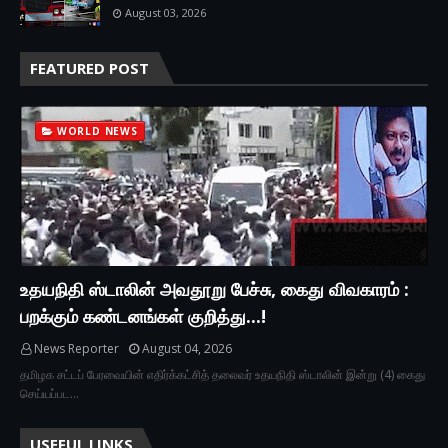
August 03, 2026
FEATURED POST
WORLD NEWS
உதயநிதி ஸ்டாலின் அவதூறு பேச்சு, கைது விவகாரம் :
பறக்கும் கண்டனங்கள் குறித்து...!
News Reporter
August 04, 2026
தமிழக சட்டப் பேரவையின் எதிர்க்கட்சித் தலைவர் உதயநிதி ஸ்டாலின் இன்று (4) கைது
செய்யப்பட…
USEFUL LINKS