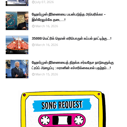
July 07, 2026
ஹோர்முஸ் நீரிணையை பயன்படுத்த அமெரிக்கா –
இஸ்ரேலுக்கே தடை...!
March 16, 2026
35000 மெட்ரிக் தொன் எரிபொருள் கப்பல் நாட்டிற்கு...!
March 16, 2026
ஹோர்முஸ் நீரிணையைத் திறக்க சர்வதேச நாடுகளுக்கு
ட்ரம்ப் அழைப்பு : ஈரானின் எச்சரிக்கையால் பதற்றம்...!
March 15, 2026