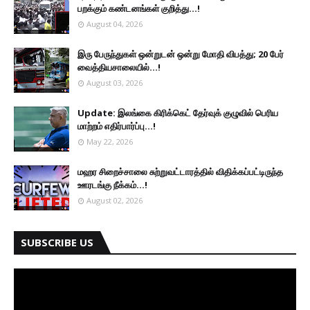
பறக்கும் கண்டனங்கள் குறித்து...!
August 04, 2026
இரு ப‍ேருந்துகள் ஒன்றுடன் ஒன்று மோதி விபத்து; 20 பேர்
வைத்தியசாலையில்...!
August 03, 2026
Update: இலங்கை கிரிக்கெட் தேர்வுக் குழுவில் பெரிய
மாற்றம் எதிர்பார்ப்பு...!
May 22, 2026
மஹர சிறைச்சாலை சுற்றுவட்டாரத்தில் விதிக்கப்பட்டிருந்த
ஊரடங்கு நீக்கம்...!
August 02, 2026
SUBSCRIBE US