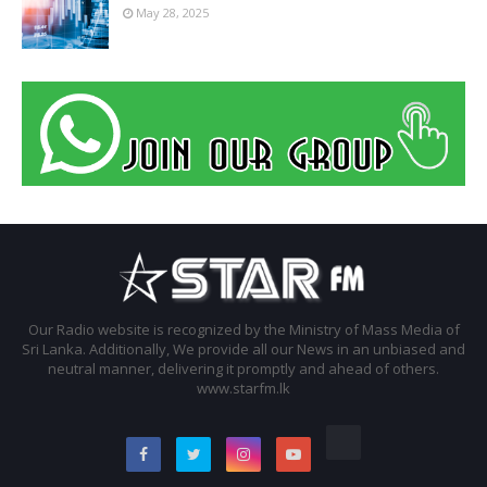
May 28, 2025
Our Radio website is recognized by the Ministry of Mass Media of
Sri Lanka. Additionally, We provide all our News in an unbiased and
neutral manner, delivering it promptly and ahead of others.
www.starfm.lk