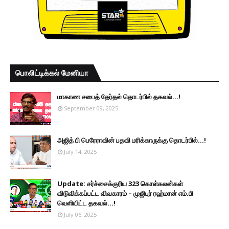
பொலிட்டிக்கல் மேனியா
மாகாண சபைத் தேர்தல் தொடர்பில் தகவல்...!
September 09, 2025
அஜித் பி பெரேராவின் பதவி மரிக்காருக்கு தொடர்பில்...!
July 14, 2025
Update: சர்ச்சைக்குரிய 323 கொள்கலன்கள்
விடுவிக்கப்பட்ட விவகாரம் – முஜிபுர் ரஹ்மான் எம்.பி
வெளியிட்ட தகவல்...!
July 06, 2025