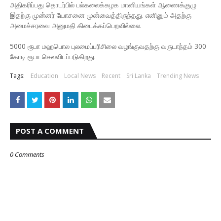
அதிகரிப்பது தொடர்பில் பல்கலைக்கழக மானியங்கள் ஆணைக்குழு
இதற்கு முன்னர் யோசனை முன்வைத்திருந்தது. எனினும் அதற்கு
அமைச்சரவை அனுமதி கிடைக்கப்பெறவில்லை.
5000 ரூபா மஹபொல புலமைப்பரிசிலை வழங்குவதற்கு வருடாந்தம் 300
கோடி ரூபா செலவிடப்படுகிறது.
Tags:
Education
Local News
Recent
Sri Lanka
Trending News
POST A COMMENT
0 Comments