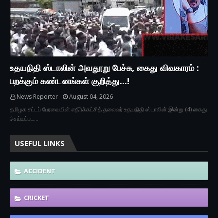
உதயநிதி ஸ்டாலின் அவதூறு பேச்சு, கைது விவகாரம் :
பறக்கும் கண்டனங்கள் குறித்து...!
News Reporter
August 04, 2026
தமிழக சட்டப் பேரவையின் எதிர்க்கட்சித் தலைவர் உதயநிதி ஸ்டாலின் இன்று (4) கைது
செய்யப்பட…
USEFUL LINKS
ACCIDENT
CRICKET