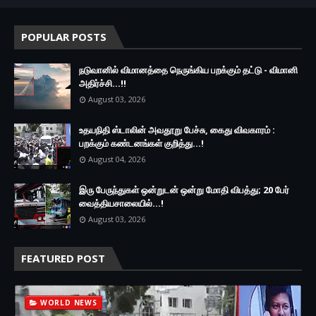
POPULAR POSTS
நடுவானில் விமானத்தை நெருங்கிய பறக்கும் தட்டு - விமானி
அதிர்ச்சி...!!
August 03, 2026
உதயநிதி ஸ்டாலின் அவதூறு பேச்சு, கைது விவகாரம் :
பறக்கும் கண்டனங்கள் குறித்து...!
August 04, 2026
இரு ப‍ேருந்துகள் ஒன்றுடன் ஒன்று மோதி விபத்து; 20 பேர்
வைத்தியசாலையில்...!
August 03, 2026
FEATURED POST
WORLD NEWS