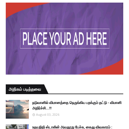
அதிகம் படித்தவை
நடுவானில் விமானத்தை நெருங்கிய பறக்கும் தட்டு - விமானி
அதிர்ச்சி...!!
August 03, 2026
உதயநிதி ஸ்டாலின் அவதூறு பேச்சு, கைது விவகாரம் :