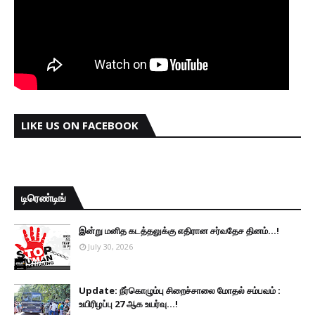
LIKE US ON FACEBOOK
டிரெண்டிங்
இன்று மனித கடத்தலுக்கு எதிரான சர்வதேச தினம்...!
July 30, 2026
Update: நீர்கொழும்பு சிறைச்சாலை மோதல் சம்பவம் :
உயிரிழப்பு 27 ஆக உயர்வு...!